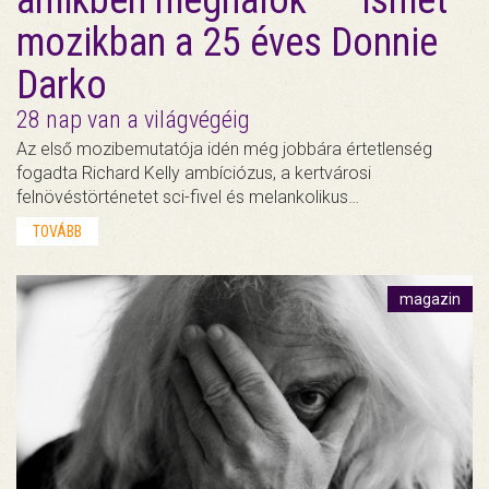
mozikban a 25 éves Donnie
Darko
28 nap van a világvégéig
Az első mozibemutatója idén még jobbára értetlenség
fogadta Richard Kelly ambíciózus, a kertvárosi
felnövéstörténetet sci-fivel és melankolikus…
TOVÁBB
magazin