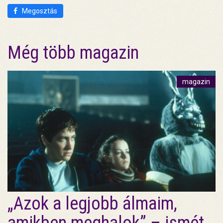
Megosztás
Még több magazin
magazin
„Azok a legjobb álmaim,
amikben meghalok” – ismét