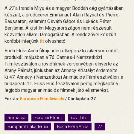
A
27
a francia Miyu és a magyar Boddah cég gyártásában
készült, a producerei Emmanuel-Alain Raynal és Pierre
Baussaron, valamint Osváth Gábor és Lukács Péter
Benjámin. A kisfilm Magyarországon nem részesült
közvetlen állami támogatásban. A rendezővel készült
korábbi interjúnk
itt
olvasható.
Buda Flóra Anna filmje idén elképesztő sikersorozatot
produkál: májusban a 76. Cannes-i Nemzetközi
Filmfesztiválon a rövidfilmek versenyében elnyerte az
Arany Pálmát, júniusban az Annecy Kristályt érdemelte
ki 47. Annecy-i Nemzetközi Animációs Filmfesztiválon, a
budapesti 11. Friss Hús fesztiválon pedig megkapta a
legjobb magyar animációs filmnek járó elismerést.
Forrás:
European Film Awards
/ Címlapkép: 27
animáció
Európai Filmdíj
rövidfilm
európai filmakadémia
Buda Flóra Anna
27