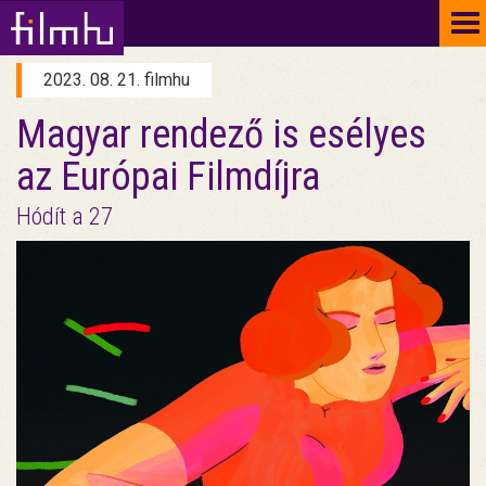
To
na
2023. 08. 21. filmhu
Magyar rendező is esélyes
az Európai Filmdíjra
Hódít a 27