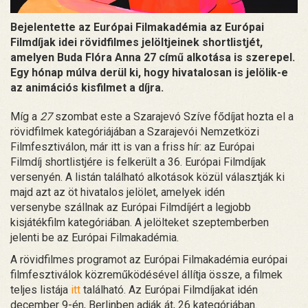
Bejelentette az Európai Filmakadémia az Európai
Filmdíjak idei rövidfilmes jelöltjeinek shortlistjét,
amelyen Buda Flóra Anna 27 című alkotása is szerepel.
Egy hónap múlva derül ki, hogy hivatalosan is jelölik-e
az animációs kisfilmet a díjra.
Míg a
27
szombat este a Szarajevó Szíve fődíjat hozta el a
rövidfilmek kategóriájában a Szarajevói Nemzetközi
Filmfesztiválon, már itt is van a friss hír: az Európai
Filmdíj shortlistjére is felkerült a 36. Európai Filmdíjak
versenyén. A listán található alkotások közül választják ki
majd azt az öt hivatalos jelölet, amelyek idén
versenybe szállnak az Európai Filmdíjért a legjobb
kisjátékfilm kategóriában. A jelölteket szeptemberben
jelenti be az Európai Filmakadémia.
A rövidfilmes programot az Európai Filmakadémia európai
filmfesztiválok közreműködésével állítja össze, a filmek
teljes listája
itt
található. Az Európai Filmdíjakat idén
december 9-én, Berlinben adják át, 26 kategóriában.