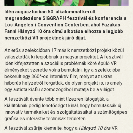
Idén augusztusban 50. alkalommal került
megrendezésre SIGGRAPH fesztivál és konferencia a
Los-Angeles-i Convention Centerben, ahol Fazakas
Fanni Hiányzó 10 óra című alkotása elhozta a legjobb
nemzetközi VR projektnek járó díjat.
Az erős szelekcióban 17 másik nemzetközi projekt közül
választották ki legjobbnak a magyar projektet. A fesztivál
idén kifejezetten a szociális problémák köré épülő VR
élményeket szerette volna bemutatni, így a szelekcióba
bekerült egy 360°-os interaktív film, melyet az ukrán
háborús helyzetről forgattak, de olyan projekt is, is amely
egy autista kisfiú szemszögéből mutatja be a világot.
A fesztivált évente több mint tízezren látogatják, a
kiállítóknak pedig lehetőséget kínál, hogy bemutassák új
innovatív termékeiket és szolgáltatásaikat a számítógépes
grafika és interaktív technikák területén.
A fesztivál zsűrije kiemelte, hogy a
Hiányzó 10 óra
VR