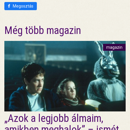
Megosztás
Még több magazin
magazin
„Azok a legjobb álmaim,
amikben meghalok” – ismét