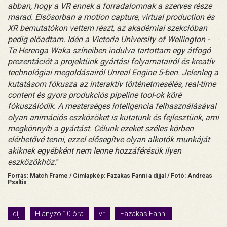
abban, hogy a VR ennek a forradalomnak a szerves része
marad. Elsősorban a motion capture, virtual production és
XR bemutatókon vettem részt, az akadémiai szekcióban
pedig előadtam. Idén a Victoria University of Wellington -
Te Herenga Waka színeiben indulva tartottam egy átfogó
prezentációt a projektünk gyártási folyamatairól és kreatív
technológiai megoldásairól Unreal Engine 5-ben. Jelenleg a
kutatásom fókusza az interaktív történetmesélés, real-time
content és gyors produkciós pipeline tool-ok köré
fókuszálódik. A mesterséges intellgencia felhasználásával
olyan animációs eszközöket is kutatunk és fejlesztünk, ami
megkönnyíti a gyártást. Célunk ezeket széles körben
elérhetővé tenni, ezzel elősegítve olyan alkotók munkáját
akiknek egyébként nem lenne hozzáférésük ilyen
eszközökhöz.
"
Forrás: Match Frame / Címlapkép: Fazakas Fanni a díjjal / Fotó: Andreas
Psaltis
díj
Hiányzó 10 óra
vr
Fazakas Fanni