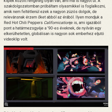
klipek között rengeteg olyan van, ami ma is nagyot üt. A
szakdolgozatomban próbáltam olyasmikkel is foglalkozni,
amik nem feltétlenül ezek a nagyon zúzós dolgok, de
relevánsnak érzem őket abból az érából. Ilyen mondjuk a
Red Hot Chili Peppers
Californication
je is, ami igazából
pont a határmezsgyéje a ’90-es éveknek, de nyilván egy
elkerülhetetlen, globálisan is nagyon sok emberhez eljutó
videoklip volt.