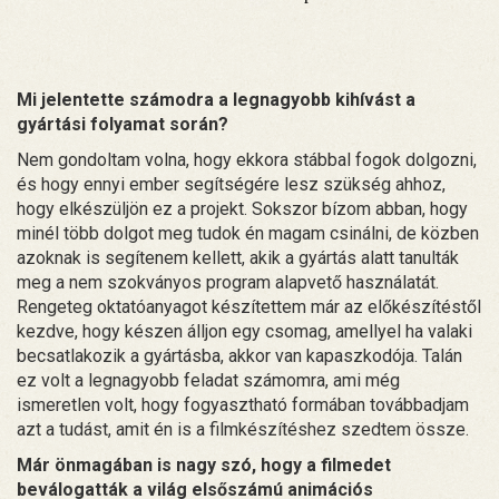
Mi jelentette számodra a legnagyobb kihívást a
gyártási folyamat során?
Nem gondoltam volna, hogy ekkora stábbal fogok dolgozni,
és hogy ennyi ember segítségére lesz szükség ahhoz,
hogy elkészüljön ez a projekt. Sokszor bízom abban, hogy
minél több dolgot meg tudok én magam csinálni, de közben
azoknak is segítenem kellett, akik a gyártás alatt tanulták
meg a nem szokványos program alapvető használatát.
Rengeteg oktatóanyagot készítettem már az előkészítéstől
kezdve, hogy készen álljon egy csomag, amellyel ha valaki
becsatlakozik a gyártásba, akkor van kapaszkodója. Talán
ez volt a legnagyobb feladat számomra, ami még
ismeretlen volt, hogy fogyasztható formában továbbadjam
azt a tudást, amit én is a filmkészítéshez szedtem össze.
Már önmagában is nagy szó, hogy a filmedet
beválogatták a világ elsőszámú animációs