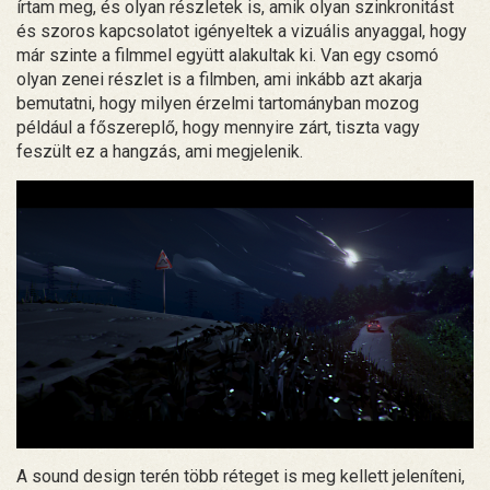
írtam meg, és olyan részletek is, amik olyan szinkronitást
és szoros kapcsolatot igényeltek a vizuális anyaggal, hogy
már szinte a filmmel együtt alakultak ki. Van egy csomó
olyan zenei részlet is a filmben, ami inkább azt akarja
bemutatni, hogy milyen érzelmi tartományban mozog
például a főszereplő, hogy mennyire zárt, tiszta vagy
feszült ez a hangzás, ami megjelenik.
A sound design terén több réteget is meg kellett jeleníteni,