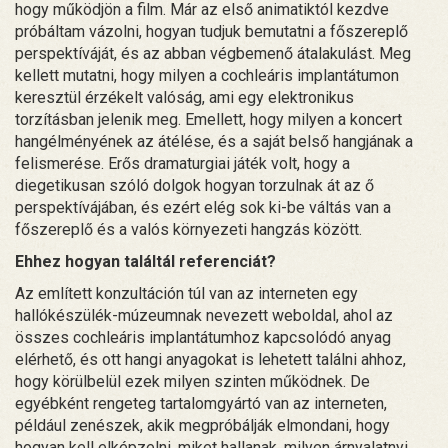
hogy működjön a film. Már az első animatiktól kezdve
próbáltam vázolni, hogyan tudjuk bemutatni a főszereplő
perspektíváját, és az abban végbemenő átalakulást. Meg
kellett mutatni, hogy milyen a cochleáris implantátumon
keresztül érzékelt valóság, ami egy elektronikus
torzításban jelenik meg. Emellett, hogy milyen a koncert
hangélményének az átélése, és a saját belső hangjának a
felismerése. Erős dramaturgiai játék volt, hogy a
diegetikusan szóló dolgok hogyan torzulnak át az ő
perspektívájában, és ezért elég sok ki-be váltás van a
főszereplő és a valós környezeti hangzás között.
Ehhez hogyan találtál referenciát?
Az említett konzultáción túl van az interneten egy
hallókészülék-múzeumnak nevezett weboldal, ahol az
összes cochleáris implantátumhoz kapcsolódó anyag
elérhető, és ott hangi anyagokat is lehetett találni ahhoz,
hogy körülbelül ezek milyen szinten működnek. De
egyébként rengeteg tartalomgyártó van az interneten,
például zenészek, akik megpróbálják elmondani, hogy
hogyan kell elképzelni, miket hallanak, milyen árnyalatnyi