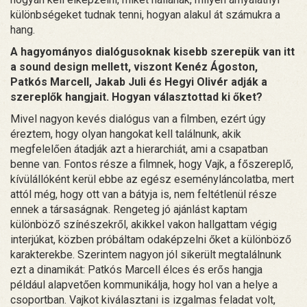
különbségeket tudnak tenni, hogyan alakul át számukra a
hang.
A hagyományos dialógusoknak kisebb szerepük van itt
a sound design mellett, viszont Kenéz Ágoston,
Patkós Marcell, Jakab Juli és Hegyi Olivér adják a
szereplők hangjait. Hogyan választottad ki őket?
Mivel nagyon kevés dialógus van a filmben, ezért úgy
éreztem, hogy olyan hangokat kell találnunk, akik
megfelelően átadják azt a hierarchiát, ami a csapatban
benne van. Fontos része a filmnek, hogy Vajk, a főszereplő,
kívülállóként kerül ebbe az egész eseményláncolatba, mert
attól még, hogy ott van a bátyja is, nem feltétlenül része
ennek a társaságnak. Rengeteg jó ajánlást kaptam
különböző színészekről, akikkel vakon hallgattam végig
interjúkat, közben próbáltam odaképzelni őket a különböző
karakterekbe. Szerintem nagyon jól sikerült megtalálnunk
ezt a dinamikát: Patkós Marcell élces és erős hangja
például alapvetően kommunikálja, hogy hol van a helye a
csoportban. Vajkot kiválasztani is izgalmas feladat volt,