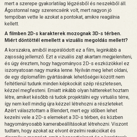
mert a szerepe gyakorlatilag légzésből és neszekből áll.
Ágostonnal nagy szerencsénk volt, mert nagyon jó
tempóban vette le azokat a pontokat, amikre reagálnia
kellett.
A filmben 2D-s karakterek mozognak 3D-s térben.
Miért döntöttél emellett a vizuális megoldás mellett?
A korszakra, amiből inspirálódott ez a film, leginkább a
zajosság jellemző. Ezt a vizuális zajt akartam megjeleníteni,
és úgy éreztem, hogy hagyományos 2D-s eszközökkel ez
iszonyatosan nagy munka lenne. Nyilván meg lehet oldani,
de egy diplomafilm gyártásának lehetőségei között nem
feltétlenül tudunk minden képkockát szép részletesen,
kézzel megfesteni. Emiatt inkább olyan háttereket hoztam
létre, amiket később rá tudok projektálni egy virtuális térre,
így nem kell mindig újra kézzel létrehozni a részleteket.
Azért választottam a Blendert, mert egy időben lehet
kezelni vele a 2D-s elemeket a 3D-s térben, és közben
hagyományosabb kamerabeállításokat létrehozni. Viszont
tudtam, hogy azokat az elvont érzelmi reakciókat és