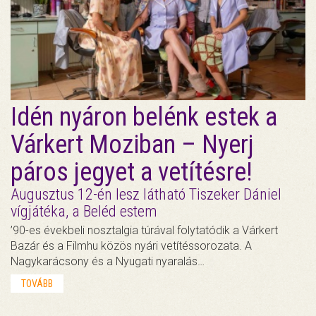
Idén nyáron belénk estek a
Várkert Moziban – Nyerj
páros jegyet a vetítésre!
Augusztus 12-én lesz látható Tiszeker Dániel
vígjátéka, a Beléd estem
’90-es évekbeli nosztalgia túrával folytatódik a Várkert
Bazár és a Filmhu közös nyári vetítéssorozata. A
Nagykarácsony és a Nyugati nyaralás…
TOVÁBB