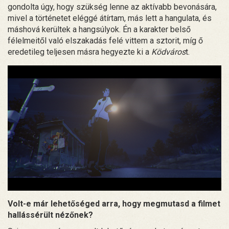
gondolta úgy, hogy szükség lenne az aktívabb bevonására,
mivel a történetet eléggé átírtam, más lett a hangulata, és
máshová kerültek a hangsúlyok. Én a karakter belső
félelmeitől való elszakadás felé vittem a sztorit, míg ő
eredetileg teljesen másra hegyezte ki a
Ködváros
t.
Volt-e már lehetőséged arra, hogy megmutasd a filmet
hallássérült nézőnek?