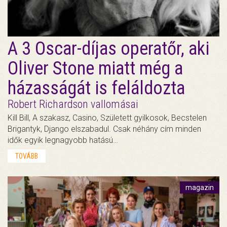
A 3 Oscar-díjas operatőr, aki
Oliver Stone miatt még a
házasságát is feláldozta
Robert Richardson vallomásai
Kill Bill, A szakasz, Casino, Született gyilkosok, Becstelen
Brigantyk, Django elszabadul. Csak néhány cím minden
idők egyik legnagyobb hatású…
TOVÁBB
magazin