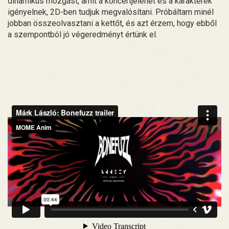
dinamikus mozgást, amit a koncertjelenet és a karakterek
igényelnek, 2D-ben tudjuk megvalósítani. Próbáltam minél
jobban összeolvasztani a kettőt, és azt érzem, hogy ebből
a szempontból jó végeredményt értünk el.