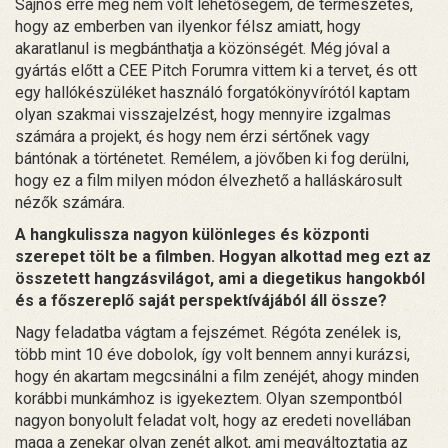
Sajnos erre még nem volt lehetőségem, de természetes,
hogy az emberben van ilyenkor félsz amiatt, hogy
akaratlanul is megbánthatja a közönségét. Még jóval a
gyártás előtt a CEE Pitch Forumra vittem ki a tervet, és ott
egy hallókészüléket használó forgatókönyvírótól kaptam
olyan szakmai visszajelzést, hogy mennyire izgalmas
számára a projekt, és hogy nem érzi sértőnek vagy
bántónak a történetet. Remélem, a jövőben ki fog derülni,
hogy ez a film milyen módon élvezhető a halláskárosult
nézők számára.
A hangkulissza nagyon különleges és központi
szerepet tölt be a filmben. Hogyan alkottad meg ezt az
összetett hangzásvilágot, ami a diegetikus hangokból
és a főszereplő saját perspektívájából áll össze?
Nagy feladatba vágtam a fejszémet. Régóta zenélek is,
több mint 10 éve dobolok, így volt bennem annyi kurázsi,
hogy én akartam megcsinálni a film zenéjét, ahogy minden
korábbi munkámhoz is igyekeztem. Olyan szempontból
nagyon bonyolult feladat volt, hogy az eredeti novellában
maga a zenekar olyan zenét alkot, ami megváltoztatja az