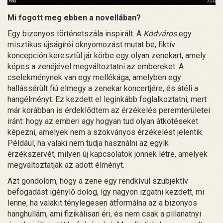
Mi fogott meg ebben a novellában?
Egy bizonyos történetszála inspirált. A
Ködváros
egy
misztikus újságírói oknyomozást mutat be, fiktív
koncepción keresztül jár körbe egy olyan zenekart, amely
képes a zenéjével megváltoztatni az embereket. A
cselekménynek van egy mellékága, amelyben egy
hallássérült fiú elmegy a zenekar koncertjére, és átéli a
hangélményt. Ez kezdett el leginkább foglalkoztatni, mert
már korábban is érdeklődtem az érzékelés peremterületei
iránt: hogy az emberi agy hogyan tud olyan átkötéseket
képezni, amelyek nem a szokványos érzékelést jelentik.
Például, ha valaki nem tudja használni az egyik
érzékszervét, milyen új kapcsolatok jönnek létre, amelyek
megváltoztatják az adott élményt.
Azt gondolom, hogy a zene egy rendkívül szubjektív
befogadást igénylő dolog, így nagyon izgatni kezdett, mi
lenne, ha valakit ténylegesen átformálna az a bizonyos
hanghullám, ami fizikálisan éri, és nem csak a pillanatnyi