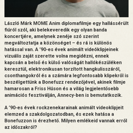
László Márk MOME Anim diplomafilmje egy hallássérült
fiúról szól, aki belekeveredik egy olyan banda
koncertjére, amelynek zenéje szó szerint
megváltoztatja a közönséget – és rá is különös
hatással van. A ’90-es évek animált videóklipjeinek
vizuális zaját szerette volna megidézni, ennek
kapcsán a belső és külső valóságát hallókészüléken
keresztül, elektronikusan torzított hangkulisszáról,
csonthangokról és a számára legfontosabb klipekről is
beszélgettünk a Bonefuzz rendezőjével, akinek filmje
hamarosan a Friss Húson és a világ legjelentősebb
animációs fesztiválján, Annecy-ben is bemutatkozik.
A ’90-es évek rockzenekarainak animált videoklipjeit
elemzed a szakdolgozatodban, és ezek hatása a
Bonefuzzon is érezhető. Milyen emlékeid vannak erről
az időszakról?