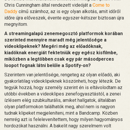
Chris Cunningham által rendezett videóját a
Come to
Daddy
című számhoz, az is egy olyan alkotás, amit időről
időre újra előveszek, évente egyszer-kétszer biztosan újra
megnyitom.
A streamingalapú zenemegosztó platformok korában
szerinted mennyire maradt még jelentősége a
videoklipeknek? Megéri még az előadóknak,
kiadóknak energiát fektetniük egy egész kisfilmbe,
miközben a legtöbben csak egy pár másodperces
loopot fognak látni belőle a Spotify-on?
Szerintem van jelentősége, rengeteg az olyan előadó, aki
gyakorlatilag videoklipeknek köszönheti, hogy létezik. De
tegyük hozzá, hogy személy szerint én is eltávolodtam az
utóbbi években a videoklipes zenefogyasztástól, a zenei
ízlésem elég szubkulturális, amiket hallgatok, általában
olyan platformokon találhatók meg, ahol nem is nagyon
tudnak klipeket megjeleníteni, mint a Bandcamp. Közben
nemrég azt is felelevenítettem, hogy milyen hagyományos
hordozókat használni. A bakelit nagy szerelmem volt