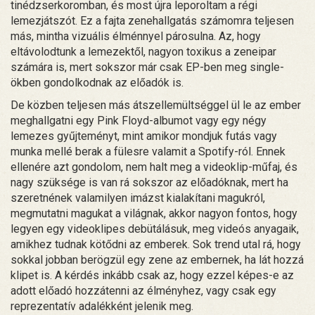
tinédzserkoromban, és most újra leporoltam a régi
lemezjátszót. Ez a fajta zenehallgatás számomra teljesen
más, mintha vizuális élménnyel párosulna. Az, hogy
eltávolodtunk a lemezektől, nagyon toxikus a zeneipar
számára is, mert sokszor már csak EP-ben meg single-
ökben gondolkodnak az előadók is.
De közben teljesen más átszellemültséggel ül le az ember
meghallgatni egy Pink Floyd-albumot vagy egy négy
lemezes gyűjteményt, mint amikor mondjuk futás vagy
munka mellé berak a fülesre valamit a Spotify-ról. Ennek
ellenére azt gondolom, nem halt meg a videoklip-műfaj, és
nagy szüksége is van rá sokszor az előadóknak, mert ha
szeretnének valamilyen imázst kialakítani magukról,
megmutatni magukat a világnak, akkor nagyon fontos, hogy
legyen egy videoklipes debütálásuk, meg videós anyagaik,
amikhez tudnak kötődni az emberek. Sok trend utal rá, hogy
sokkal jobban berögzül egy zene az embernek, ha lát hozzá
klipet is. A kérdés inkább csak az, hogy ezzel képes-e az
adott előadó hozzátenni az élményhez, vagy csak egy
reprezentatív adalékként jelenik meg.