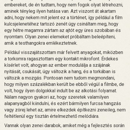
embereket, de én tudtam, hogy nem fogok olyat létrehozni,
aminek tényleg ilyen hatása van. Azt viszont át akartam
adni, hogy nekem mit jelent ez a történet, így például a film
kulcsjelenetéhez tartozó zenét úgy csináltam meg, hogy
egy hétre magamra zártam az ajtót egy üres szobában és
nyomtam. Olyan zenei elemeket próbáltam beleépíteni,
amik a testhangokra emlékeztetnek.
Például visszajátszottam már felvett anyagokat, miközben
a torkomra ragasztottam egy kontakt mikrofont. Érdekes
kísérlet volt, ahogyan az ember modulálja a szájának
nyitását, csukását, úgy változik a hang, és a torkában is
változik a mozgás. Pontosan nem tudom megmondani,
hogy milyen százalékban került be ebből végül a filmbe, de
volt, hogy ilyen dolgokkal indult be az alkotási folyamat.
Nálam nagyon gyakori az, hogy szeretek valamilyen
alapanyagból kiindulni, és ezért bármilyen furcsa hangzás
vagy zörej lehet az, amire elkezdek építkezni zeneileg, nem
feltétlenül egy tisztán értelmezhető melódiára.
Vannak olyan zenei darabok, amiket még a fejlesztés során