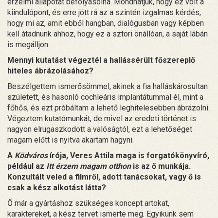
érzelmi állapotát befolyásolná. Mondhatjuk, hogy ez volt a
kiindulópont, és erre jött rá az a szintén izgalmas kérdés,
hogy mi az, amit ebből hangban, dialógusban vagy képben
kell átadnunk ahhoz, hogy ez a sztori önállóan, a saját lábán
is megálljon.
Mennyi kutatást végeztél a hallássérült főszereplő
hiteles ábrázolásához?
Beszélgettem ismerősömmel, akinek a fia halláskárosultan
született, és hasonló cochleáris implantátummal él, mint a
főhős, és ezt próbáltam a lehető leghitelesebben ábrázolni.
Végeztem kutatómunkát, de mivel az eredeti történet is
nagyon elrugaszkodott a valóságtól, ezt a lehetőséget
magam előtt is nyitva akartam hagyni.
A
Ködváros
írója, Veres Attila maga is forgatókönyvíró,
például az
Itt érzem magam otthon
is az ő munkája.
Konzultált veled a filmről, adott tanácsokat, vagy ő is
csak a kész alkotást látta?
Ő már a gyártáshoz szükséges koncept artokat,
karaktereket, a kész tervet ismerte meg. Egyikünk sem