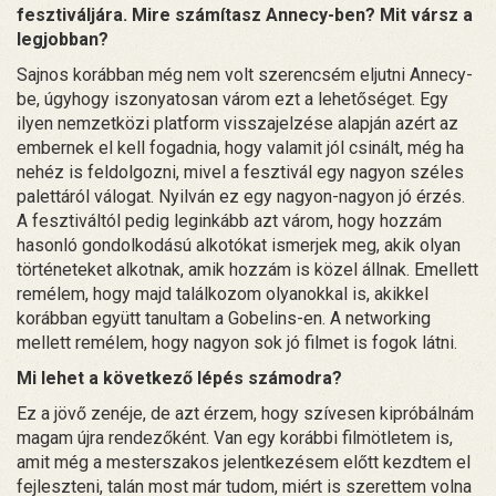
fesztiváljára. Mire számítasz Annecy-ben? Mit vársz a
legjobban?
Sajnos korábban még nem volt szerencsém eljutni Annecy-
be, úgyhogy iszonyatosan várom ezt a lehetőséget. Egy
ilyen nemzetközi platform visszajelzése alapján azért az
embernek el kell fogadnia, hogy valamit jól csinált, még ha
nehéz is feldolgozni, mivel a fesztivál egy nagyon széles
palettáról válogat. Nyilván ez egy nagyon-nagyon jó érzés.
A fesztiváltól pedig leginkább azt várom, hogy hozzám
hasonló gondolkodású alkotókat ismerjek meg, akik olyan
történeteket alkotnak, amik hozzám is közel állnak. Emellett
remélem, hogy majd találkozom olyanokkal is, akikkel
korábban együtt tanultam a Gobelins-en. A networking
mellett remélem, hogy nagyon sok jó filmet is fogok látni.
Mi lehet a következő lépés számodra?
Ez a jövő zenéje, de azt érzem, hogy szívesen kipróbálnám
magam újra rendezőként. Van egy korábbi filmötletem is,
amit még a mesterszakos jelentkezésem előtt kezdtem el
fejleszteni, talán most már tudom, miért is szerettem volna