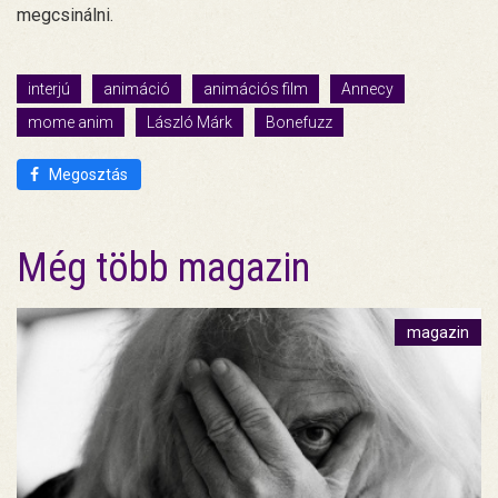
megcsinálni.
interjú
animáció
animációs film
Annecy
mome anim
László Márk
Bonefuzz
Megosztás
Még több magazin
magazin