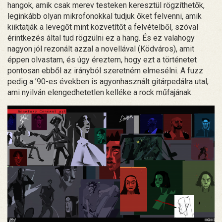
hangok, amik csak merev testeken keresztül rögzíthetők,
leginkább olyan mikrofonokkal tudjuk őket felvenni, amik
kiiktatják a levegőt mint közvetítőt a felvételből, szóval
érintkezés által tud rögzülni ez a hang. És ez valahogy
nagyon jól rezonált azzal a novellával (Ködváros), amit
éppen olvastam, és úgy éreztem, hogy ezt a történetet
pontosan ebből az irányból szeretném elmesélni. A fuzz
pedig a ’90-es években is agyonhasznált gitárpedálra utal,
ami nyilván elengedhetetlen kelléke a rock műfajának.