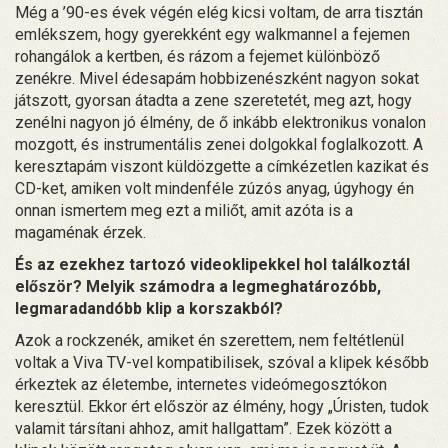
Még a ’90-es évek végén elég kicsi voltam, de arra tisztán
emlékszem, hogy gyerekként egy walkmannel a fejemen
rohangálok a kertben, és rázom a fejemet különböző
zenékre. Mivel édesapám hobbizenészként nagyon sokat
játszott, gyorsan átadta a zene szeretetét, meg azt, hogy
zenélni nagyon jó élmény, de ő inkább elektronikus vonalon
mozgott, és instrumentális zenei dolgokkal foglalkozott. A
keresztapám viszont küldözgette a címkézetlen kazikat és
CD-ket, amiken volt mindenféle zúzós anyag, úgyhogy én
onnan ismertem meg ezt a miliőt, amit azóta is a
magaménak érzek.
És az ezekhez tartozó videoklipekkel hol találkoztál
először? Melyik számodra a legmeghatározóbb,
legmaradandóbb klip a korszakból?
Azok a rockzenék, amiket én szerettem, nem feltétlenül
voltak a Viva TV-vel kompatibilisek, szóval a klipek később
érkeztek az életembe, internetes videómegosztókon
keresztül. Ekkor ért először az élmény, hogy „Úristen, tudok
valamit társítani ahhoz, amit hallgattam”. Ezek között a