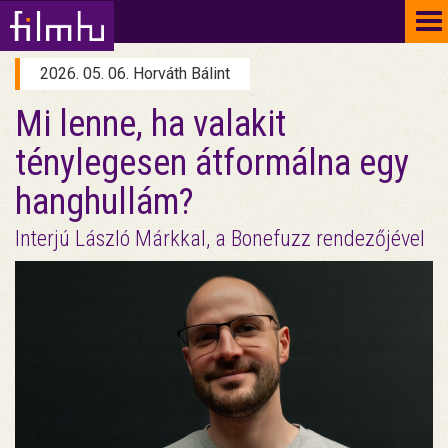
To
na
2026. 05. 06. Horváth Bálint
Mi lenne, ha valakit
ténylegesen átformálna egy
hanghullám?
Interjú László Márkkal, a Bonefuzz rendezőjével