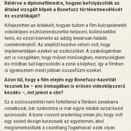
Rátérve a diplomafilmedre, hogyan befolyásolták az
általad vizsgált klipek a Bonefuzz történetmesélését
és esztétikáját?
Kifejezetten az érdekelt, hogyan tudom a film kulcsjelenetét
videóklipes eszközrendszerbe helyezni, különösebbé
tenni, és ezzel kiemelni az addig lineárisan haladó
cselekményből. Az elejétől kezdve célom volt, hogy
implementáljam ezeket az eszközöket. A szakdogámban
azt is vizsgáltam, hogy milyen minőségben, mennyiségben
és módban tud kapcsolódni a zene a képhez, így a filmben
is igyekeztem minél jobban összefűzni ezeket.
Azon túl, hogy a film elején egy Bonefuzz-kazettát
tesznek be – ami önmagában is erősen videoklipszerű
kezdés –, mit jelent a cím?
Ez a szóösszetétel nem feltétlenül a filmbeli zenekarra
vonatkozik, bár számomra is már egyre inkább azzal kezd
azonosulni. A bone viszont eredetileg onnan jön, hogy volt
egy sound design kurzusunk az egyetemen, ahol
megismerkedtünk a csonthang fogalmával: ezek olyan