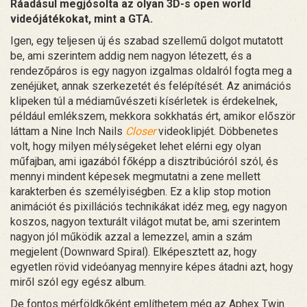
Ráadásul megjósolta az olyan 3D-s open world
videójátékokat, mint a GTA.
Igen, egy teljesen új és szabad szellemű dolgot mutatott
be, ami szerintem addig nem nagyon létezett, és a
rendezőpáros is egy nagyon izgalmas oldalról fogta meg a
zenéjüket, annak szerkezetét és felépítését. Az animációs
klipeken túl a médiaművészeti kísérletek is érdekelnek,
például emlékszem, mekkora sokkhatás ért, amikor először
láttam a Nine Inch Nails
Closer
videoklipjét. Döbbenetes
volt, hogy milyen mélységeket lehet elérni egy olyan
műfajban, ami igazából főképp a disztribúcióról szól, és
mennyi mindent képesek megmutatni a zene mellett
karakterben és személyiségben. Ez a klip stop motion
animációt és pixillációs technikákat idéz meg, egy nagyon
koszos, nagyon texturált világot mutat be, ami szerintem
nagyon jól működik azzal a lemezzel, amin a szám
megjelent (Downward Spiral). Elképesztett az, hogy
egyetlen rövid videóanyag mennyire képes átadni azt, hogy
miről szól egy egész album.
De fontos mérföldkőként említhetem még az Aphex Twin