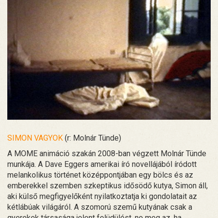
SIMON VAGYOK
(r: Molnár Tünde)
A MOME animáció szakán 2008-ban végzett Molnár Tünde
munkája. A Dave Eggers amerikai író novellájából íródott
melankolikus történet középpontjában egy bölcs és az
emberekkel szemben szkeptikus idősödő kutya, Simon áll,
aki külső megfigyelőként nyilatkoztatja ki gondolatait az
kétlábúak világáról. A szomorú szemű kutyának csak a
gyerekek társasága jelent felüdülést, no meg az, ha