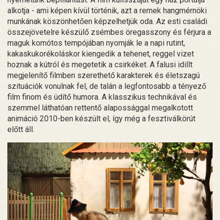
alkotja - ami képen kívül történik, azt a remek hangmérnöki
munkának köszönhetően képzelhetjük oda. Az esti családi
összejövetelre készülő zsémbes öregasszony és férjura a
maguk komótos tempójában nyomják le a napi rutint,
kakaskukorékoláskor kiengedik a tehenet, reggel vizet
hoznak a kútról és megetetik a csirkéket. A falusi idillt
megjelenítő filmben szerethető karakterek és életszagú
szituációk vonulnak fel, de talán a legfontosabb a tényező
film finom és üdítő humora. A klasszikus technikával és
szemmel láthatóan rettentő alapossággal megalkotott
animáció 2010-ben készült el, így még a fesztiválkörút
előtt áll.