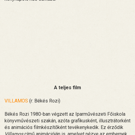
A teljes film
VILLAMOS
(r: Békés Rozi)
Békés Rozi 1980-ban végzett az Iparművészeti Főiskola
könyvművészeti szakán, azóta grafikusként, illusztrátorként
és animációs filmkészítőként tevékenykedik. Ez érződik
Villamos
című animációján is, amelyet nézve az embernek