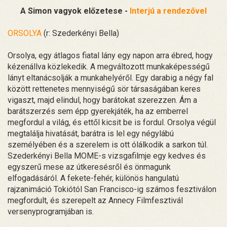
A Simon vagyok előzetese -
Interjú a rendezővel
ORSOLYA
(r: Szederkényi Bella)
Orsolya, egy átlagos fiatal lány egy napon arra ébred, hogy
kézenállva közlekedik. A megváltozott munkaképességű
lányt eltanácsolják a munkahelyéről. Egy darabig a négy fal
között rettenetes mennyiségű sör társaságában keres
vigaszt, majd elindul, hogy barátokat szerezzen. Ám a
barátszerzés sem épp gyerekjáték, ha az emberrel
megfordul a világ, és ettől kicsit be is fordul. Orsolya végül
megtalálja hivatását, barátra is lel egy négylábú
személyében és a szerelem is ott ólálkodik a sarkon túl.
Szederkényi Bella MOME-s vizsgafilmje egy kedves és
egyszerű mese az útkeresésről és önmagunk
elfogadásáról. A fekete-fehér, különös hangulatú
rajzanimáció Tokiótól San Francisco-ig számos fesztiválon
megfordult, és szerepelt az Annecy Filmfesztivál
versenyprogramjában is.