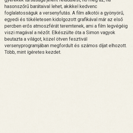
hasonszőrű barátaival lehet, akikkel kedvenc
foglalatosságuk a versenyfutás. A film alkotói a gyönyörű,
egyedi és tökéletesen kidolgozott grafikával már az első
percben erős atmoszférát teremtenek, ami a film legvégéig
viszi magával a nézőt. Elkészülte óta a Simon vagyok
beutazta a világot, közel ötven fesztivál
versenyprogramjában megfordult és számos díjat elhozott.
Több, mint ígéretes kezdet.