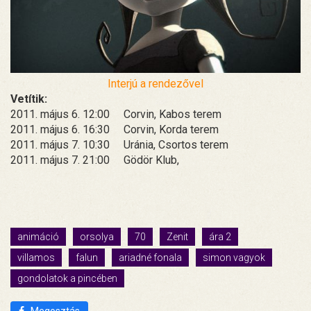
Interjú a rendezővel
Vetítik:
2011. május 6. 12:00 Corvin, Kabos terem
2011. május 6. 16:30 Corvin, Korda terem
2011. május 7. 10:30 Uránia, Csortos terem
2011. május 7. 21:00 Gödör Klub,
animáció
orsolya
70
Zenit
ára 2
villamos
falun
ariadné fonala
simon vagyok
gondolatok a pincében