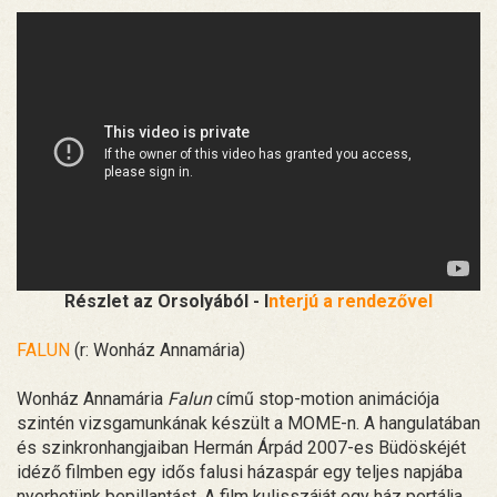
Részlet az Orsolyából - I
nterjú a rendezővel
FALUN
(r: Wonház Annamária)
Wonház Annamária
Falun
című stop-motion animációja
szintén vizsgamunkának készült a MOME-n. A hangulatában
és szinkronhangjaiban Hermán Árpád 2007-es Büdöskéjét
idéző filmben egy idős falusi házaspár egy teljes napjába
nyerhetünk bepillantást. A film kulisszáját egy ház portálja