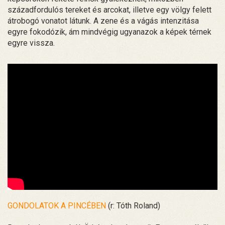
századfordulós tereket és arcokat, illetve egy völgy felett
átrobogó vonatot látunk. A zene és a vágás intenzitása
egyre fokodózik, ám mindvégig ugyanazok a képek térnek
egyre vissza.
GONDOLATOK A PINCÉBEN
(r: Tóth Roland)