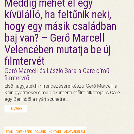
Meddig mehet el egy
kívülálló, ha feltűnik neki,
hogy egy másik családban
baj van? – Gerő Marcell
Velencében mutatja be új
filmtervét
Gerő Marcell és László Sára a Care című
filmtervről
Első nagyjátékfilm-rendezésére készül Gerő Marcell, a
Káin gyermekei című dokumentumfilm alkotója. A Care
egy Berlinből a nyári szünetre…
TOVÁBB
STÁB
PARTNEREK
RÓLUNK
KONTAKT
ADATVÉDELEM