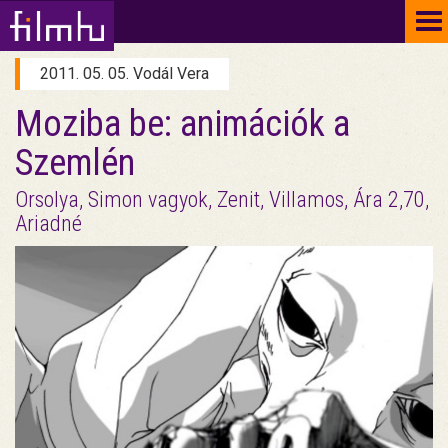
To
na
2011. 05. 05. Vodál Vera
Moziba be: animációk a
Szemlén
Orsolya, Simon vagyok, Zenit, Villamos, Ára 2,70,
Ariadné