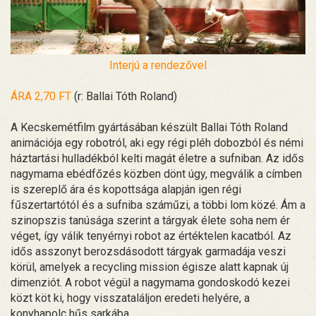
Interjú a rendezővel
ÁRA 2,70 FT
(r: Ballai Tóth Roland)
A Kecskemétfilm gyártásában készült Ballai Tóth Roland
animációja egy robotról, aki egy régi pléh dobozból és némi
háztartási hulladékból kelti magát életre a sufniban. Az idős
nagymama ebédfőzés közben dönt úgy, megválik a címben
is szereplő ára és kopottsága alapján igen régi
fűszertartótól és a sufniba száműzi, a többi lom közé. Ám a
szinopszis tanúsága szerint a tárgyak élete soha nem ér
véget, így válik tenyérnyi robot az értéktelen kacatból. Az
idős asszonyt berozsdásodott tárgyak garmadája veszi
körül, amelyek a recycling mission égisze alatt kapnak új
dimenziót. A robot végül a nagymama gondoskodó kezei
közt köt ki, hogy visszataláljon eredeti helyére, a
konyhapolc hűs sarkába.