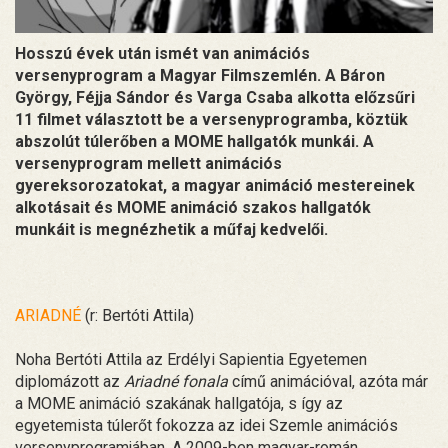
Hosszú évek után ismét van animációs
versenyprogram a Magyar Filmszemlén. A Báron
György, Féjja Sándor és Varga Csaba alkotta előzsűri
11 filmet választott be a versenyprogramba, köztük
abszolút túlerőben a MOME hallgatók munkái. A
versenyprogram mellett animációs
gyereksorozatokat, a magyar animáció mestereinek
alkotásait és MOME animáció szakos hallgatók
munkáit is megnézhetik a műfaj kedvelői.
ARIADNÉ
(r: Bertóti Attila)
Noha Bertóti Attila az Erdélyi Sapientia Egyetemen
diplomázott az
Ariadné fonala
című animációval, azóta már
a MOME animáció szakának hallgatója, s így az
egyetemista túlerőt fokozza az idei Szemle animációs
versenyprogramjában. A 2009-ben magyar-román