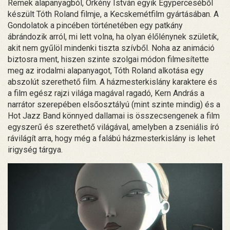
Remek alapanyagból, Örkény István egyik Egyperceséből
készült Tóth Roland filmje, a Kecskemétfilm gyártásában. A
Gondolatok a pincében történetében egy patkány
ábrándozik arról, mi lett volna, ha olyan élőlénynek születik,
akit nem gyűlöl mindenki tiszta szívből. Noha az animáció
biztosra ment, hiszen szinte szolgai módon filmesítette
meg az irodalmi alapanyagot, Tóth Roland alkotása egy
abszolút szerethető film. A házmesterkislány karaktere és
a film egész rajzi világa magával ragadó, Kern András a
narrátor szerepében elsőosztályú (mint szinte mindig) és a
Hot Jazz Band könnyed dallamai is összecsengenek a film
egyszerű és szerethető világával, amelyben a zseniális író
rávilágít arra, hogy még a falábú házmesterkislány is lehet
irigység tárgya.