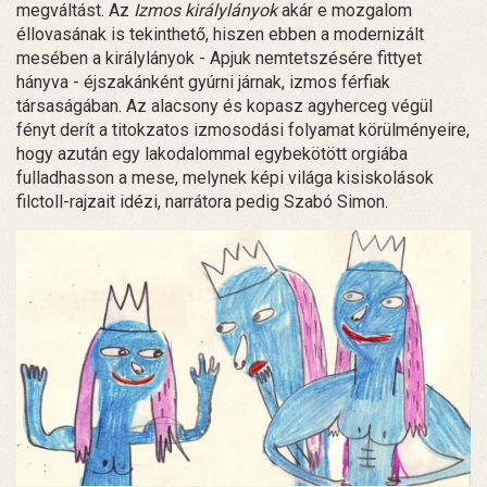
megváltást. Az
Izmos királylányok
akár e mozgalom
éllovasának is tekinthető, hiszen ebben a modernizált
mesében a királylányok - Apjuk nemtetszésére fittyet
hányva - éjszakánként gyúrni járnak, izmos férfiak
társaságában. Az alacsony és kopasz agyherceg végül
fényt derít a titokzatos izmosodási folyamat körülményeire,
hogy azután egy lakodalommal egybekötött orgiába
fulladhasson a mese, melynek képi világa kisiskolások
filctoll-rajzait idézi, narrátora pedig Szabó Simon.