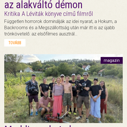
az alakváltó démon
Kritika A Léviták könyve című filmről
Független horrorok dominálják az idei nyarat, a Hokum, a
Backrooms és a Megszállottság után már itt is az újabb
trónkövetelő: az elsőfilmes ausztrál…
TOVÁBB
magazin