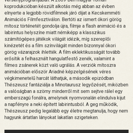
koprodukcióban készült alkotás még abban az évben
elnyerte a legjobb rövidfilmnek járó díjat a Kecskemméti
Animációs Filmfesztiválon. Bertóti az ismert ókori görög
mítosz történetét gondolja újra, filmje a flash animáció és a
labirintus helyszíne miatt némiképp a klasszikus
számítógépes játékok világát idézik, míg szereplői
kinézetét és a film színvilágát minden bizonnyal ókori
görög vázarajzok ihlették. A film eklektikusságát tovább
erősítik a felhasznált hangulatfestő zenék, valamint a
filmes zsánerek közt való ugrálás. A verziók mítoszra
animációban először Ariadné képzelgésének véres
végkimenetelű harcát láthatjuk, a második epizódban
Thészeusz fantáziálja a Minotaurusz legyőzését, miközben
a valóságban a szörny minderről mit sem sejtve rálel egy
emberszagú fonálra, amelynek nyomvonalán elindulva kijut
a napfényre a neki épített labirintusból. A geg működik,
Thészeusz pedig legalább egy életre megtanulja, hogy nem
hagyunk ártatlan lányokat lakatlan szigeteken.