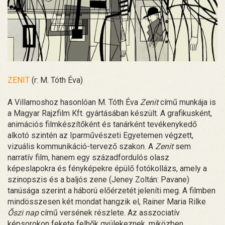
ZENIT
(r: M. Tóth Éva)
A Villamoshoz hasonlóan M. Tóth Éva
Zenit
című munkája is
a Magyar Rajzfilm Kft. gyártásában készült. A grafikusként,
animációs filmkészítőként és tanárként tevékenykedő
alkotó szintén az Iparművészeti Egyetemen végzett,
vizuális kommunikáció-tervező szakon. A
Zenit
sem
narratív film, hanem egy századfordulós olasz
képeslapokra és fényképekre épülő fotókollázs, amely a
szinopszis és a baljós zene (Jeney Zoltán: Pavane)
tanúsága szerint a háború előérzetét jeleníti meg. A filmben
mindösszesen két mondat hangzik el, Rainer Maria Rilke
Őszi nap
című versének részlete. Az asszociatív
képsorokon fekete felhők gyülekeznek, miközben