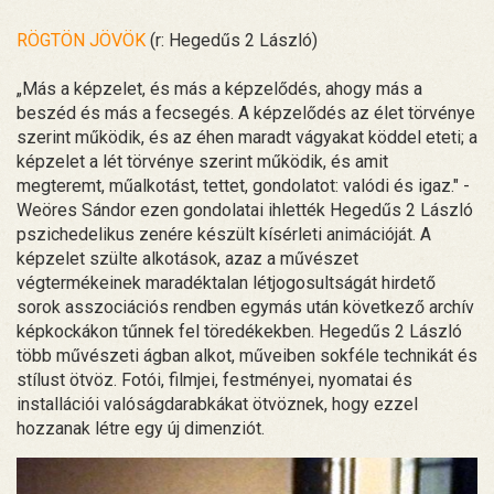
RÖGTÖN JÖVÖK
(r: Hegedűs 2 László)
„Más a képzelet, és más a képzelődés, ahogy más a
beszéd és más a fecsegés. A képzelődés az élet törvénye
szerint működik, és az éhen maradt vágyakat köddel eteti; a
képzelet a lét törvénye szerint működik, és amit
megteremt, műalkotást, tettet, gondolatot: valódi és igaz." -
Weöres Sándor ezen gondolatai ihlették Hegedűs 2 László
pszichedelikus zenére készült kísérleti animációját. A
képzelet szülte alkotások, azaz a művészet
végtermékeinek maradéktalan létjogosultságát hirdető
sorok asszociációs rendben egymás után következő archív
képkockákon tűnnek fel töredékekben. Hegedűs 2 László
több művészeti ágban alkot, műveiben sokféle technikát és
stílust ötvöz. Fotói, filmjei, festményei, nyomatai és
installációi valóságdarabkákat ötvöznek, hogy ezzel
hozzanak létre egy új dimenziót.