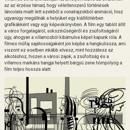
az az érzése támad, hogy véletlenszerű történések
láncolata miatt lett ezekből a vonalrajzokból animáció, hisz
ugyanúgy megállnák a helyüket egy kiállítótérben
grafikákként vagy egy képeskönyvben. A film egy tablót állít
a város forgatagáról, sokszínűségéről és zsúfoltságáról
úgy, ahogyan a villamosból kibámulva képet kapunk róla. A
filmes műfaj sajátosságaként jön képbe a hangkulissza, ami
viszont ez esetben inkább elvesz, mint hozzátesz az
alkotáshoz, hiszen a városi zajok, a zsúfoltság és a
villamos markáns hangja helyett bárgyú zene hömpölyög a
film teljes hossza alatt.