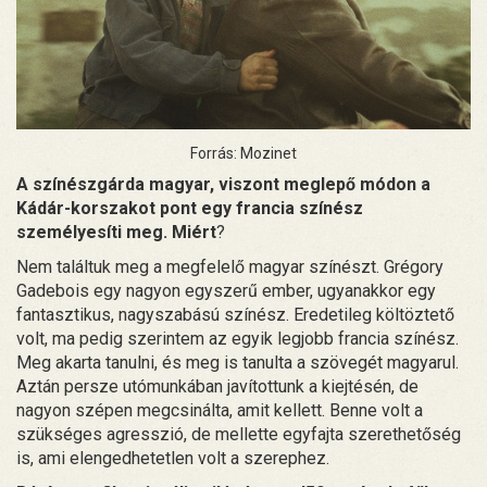
Forrás: Mozinet
A színészgárda magyar, viszont meglepő módon a
Kádár-korszakot pont egy francia színész
személyesíti meg. Miért
?
Nem találtuk meg a megfelelő magyar színészt. Grégory
Gadebois egy nagyon egyszerű ember, ugyanakkor egy
fantasztikus, nagyszabású színész. Eredetileg költöztető
volt, ma pedig szerintem az egyik legjobb francia színész.
Meg akarta tanulni, és meg is tanulta a szövegét magyarul.
Aztán persze utómunkában javítottunk a kiejtésén, de
nagyon szépen megcsinálta, amit kellett. Benne volt a
szükséges agresszió, de mellette egyfajta szerethetőség
is, ami elengedhetetlen volt a szerephez.