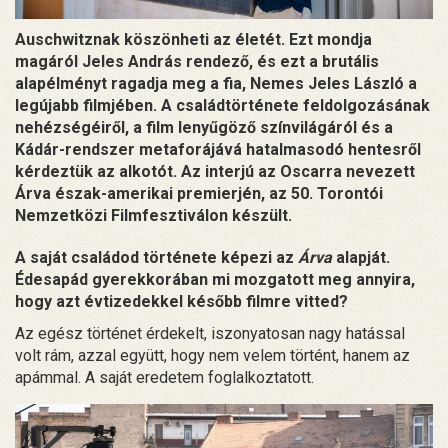
Auschwitznak köszönheti az életét. Ezt mondja
magáról Jeles András rendező, és ezt a brutális
alapélményt ragadja meg a fia, Nemes Jeles László a
legújabb filmjében. A családtörténete feldolgozásának
nehézségéiről, a film lenyűgöző színvilágáról és a
Kádár-rendszer metaforájává hatalmasodó hentesről
kérdeztük az alkotót. Az interjú az Oscarra nevezett
Árva észak-amerikai premierjén, az 50. Torontói
Nemzetközi Filmfesztiválon készült.
A saját családod története képezi az
Árva
alapját.
Édesapád gyerekkorában mi mozgatott meg annyira,
hogy azt évtizedekkel később filmre vitted?
Az egész történet érdekelt, iszonyatosan nagy hatással
volt rám, azzal együtt, hogy nem velem történt, hanem az
apámmal. A saját eredetem foglalkoztatott.