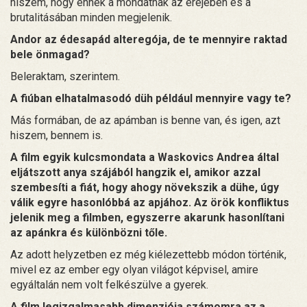
hiszem, hogy ennek a mondatnak az erejében és a
brutalitásában minden megjelenik.
Andor az édesapád alteregója, de te mennyire raktad
bele önmagad?
Beleraktam, szerintem.
A fiúban elhatalmasodó düh például mennyire vagy te?
Más formában, de az apámban is benne van, és igen, azt
hiszem, bennem is.
A film egyik kulcsmondata a Waskovics Andrea által
eljátszott anya szájából hangzik el, amikor azzal
szembesíti a fiát, hogy ahogy növekszik a dühe, úgy
válik egyre hasonlóbbá az apjához. Az örök konfliktus
jelenik meg a filmben, egyszerre akarunk hasonlítani
az apánkra és különbözni tőle.
Az adott helyzetben ez még kiélezettebb módon történik,
mivel ez az ember egy olyan világot képvisel, amire
egyáltalán nem volt felkészülve a gyerek.
A film legizgalmasabb dimenziója számomra az a