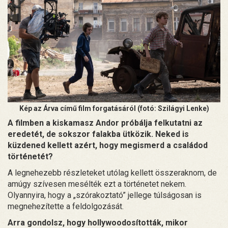
Kép az
Árva című film forgatásáról (fotó: Szilágyi Lenke)
A filmben a kiskamasz Andor próbálja felkutatni az
eredetét, de sokszor falakba ütközik. Neked is
küzdened kellett azért, hogy megismerd a családod
történetét?
A legnehezebb részleteket utólag kellett összeraknom, de
amúgy szívesen mesélték ezt a történetet nekem.
Olyannyira, hogy a „szórakoztató” jellege túlságosan is
megnehezítette a feldolgozását.
Arra gondolsz, hogy hollywoodosították, mikor