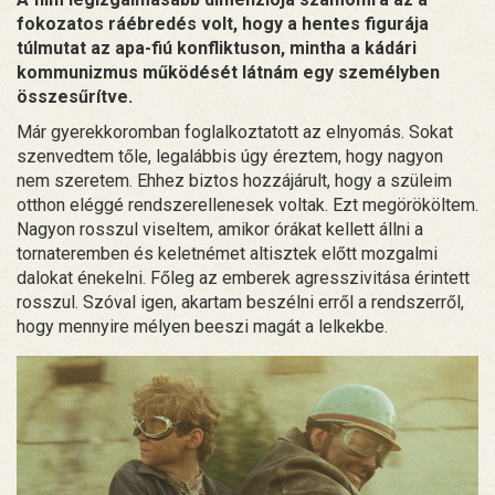
fokozatos ráébredés volt, hogy a hentes figurája
túlmutat az apa-fiú konfliktuson, mintha a kádári
kommunizmus működését látnám egy személyben
összesűrítve.
Már gyerekkoromban foglalkoztatott az elnyomás. Sokat
szenvedtem tőle, legalábbis úgy éreztem, hogy nagyon
nem szeretem. Ehhez biztos hozzájárult, hogy a szüleim
otthon eléggé rendszerellenesek voltak. Ezt megörököltem.
Nagyon rosszul viseltem, amikor órákat kellett állni a
tornateremben és keletnémet altisztek előtt mozgalmi
dalokat énekelni. Főleg az emberek agresszivitása érintett
rosszul. Szóval igen, akartam beszélni erről a rendszerről,
hogy mennyire mélyen beeszi magát a lelkekbe.