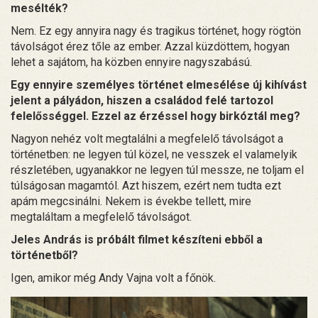
mesélték?
Nem. Ez egy annyira nagy és tragikus történet, hogy rögtön
távolságot érez tőle az ember. Azzal küzdöttem, hogyan
lehet a sajátom, ha közben ennyire nagyszabású.
Egy ennyire személyes történet elmesélése új kihívást
jelent a pályádon, hiszen a családod felé tartozol
felelősséggel. Ezzel az érzéssel hogy birkóztál meg?
Nagyon nehéz volt megtalálni a megfelelő távolságot a
történetben: ne legyen túl közel, ne vesszek el valamelyik
részletében, ugyanakkor ne legyen túl messze, ne toljam el
túlságosan magamtól. Azt hiszem, ezért nem tudta ezt
apám megcsinálni. Nekem is évekbe tellett, mire
megtaláltam a megfelelő távolságot.
J
eles András is próbált filmet készíteni ebből a
történetből?
Igen, amikor még Andy Vajna volt a főnök.