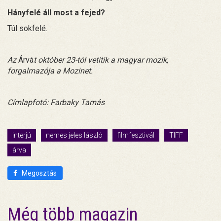
Hányfelé áll most a fejed?
Túl sokfelé.
Az
Árvá
t október 23-tól vetítik a magyar mozik,
forgalmazója a Mozinet.
Címlapfotó: Farbaky Tamás
interjú
nemes jeles lászló
filmfesztivál
TIFF
árva
Megosztás
Még több magazin