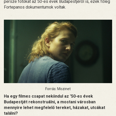
persze fotókat az 50-es évek Budapestjéről is, ezek főleg
Fortepanos dokumentumok voltak.
Forrás: Mozinet
Ha egy filmes csapat nekiindul az '50-es évek
Budapestjét rekonstruálni, a mostani városban
mennyire lehet megfelelő tereket, házakat, utcákat
találni?