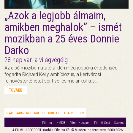
„Azok a legjobb álmaim,
amikben meghalok” – ismét
mozikban a 25 éves Donnie
Darko
28 nap van a világvégéig
Az első mozibemutatója idén még jobbára értetlenség
fogadta Richard Kelly ambíciózus, a kertvárosi
felnövéstörténetet sci-fivel és melankolikus…
TOVÁBB
STÁB
PARTNEREK
RÓLUNK
KONTAKT
ADATVÉDELEM
Filmhu
HMDB
FilmInHungary
Filmtörténet
Szakma
A FILMHU-CSOPORT kiadója Film.hu Kft. © Minden jog fenntartva 2000-2026