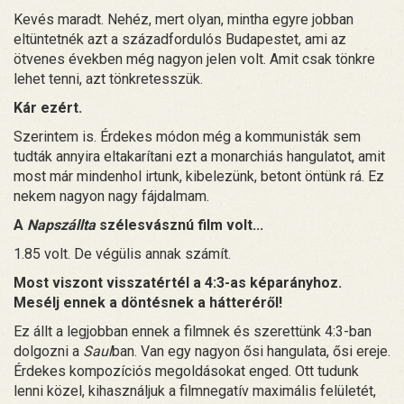
Kevés maradt. Nehéz, mert olyan, mintha egyre jobban
eltüntetnék azt a századfordulós Budapestet, ami az
ötvenes években még nagyon jelen volt. Amit csak tönkre
lehet tenni, azt tönkretesszük.
Kár ezért.
Szerintem is. Érdekes módon még a kommunisták sem
tudták annyira eltakarítani ezt a monarchiás hangulatot, amit
most már mindenhol irtunk, kibelezünk, betont öntünk rá. Ez
nekem nagyon nagy fájdalmam.
A
Napszállta
szélesvásznú film volt...
1.85 volt. De végülis annak számít.
Most viszont visszatértél a 4:3-as képarányhoz.
Mesélj ennek a döntésnek a hátteréről!
Ez állt a legjobban ennek a filmnek és szerettünk 4:3-ban
dolgozni a
Saul
ban. Van egy nagyon ősi hangulata, ősi ereje.
Érdekes kompozíciós megoldásokat enged. Ott tudunk
lenni közel, kihasználjuk a filmnegatív maximális felületét,