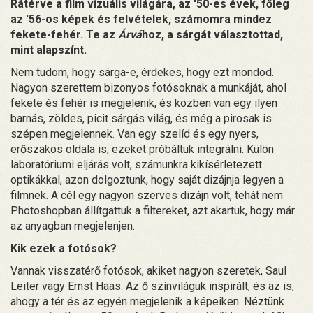
Rátérve a film vizuális világára, az '50-es évek, főleg
az '56-os képek és felvételek, számomra mindez
fekete-fehér. Te az
Árvá
hoz, a sárgát választottad,
mint alapszínt.
Nem tudom, hogy sárga-e, érdekes, hogy ezt mondod.
Nagyon szerettem bizonyos fotósoknak a munkáját, ahol
fekete és fehér is megjelenik, és közben van egy ilyen
barnás, zöldes, picit sárgás világ, és még a pirosak is
szépen megjelennek. Van egy szelíd és egy nyers,
erőszakos oldala is, ezeket próbáltuk integrálni. Külön
laboratóriumi eljárás volt, számunkra kikísérletezett
optikákkal, azon dolgoztunk, hogy saját dizájnja legyen a
filmnek. A cél egy nagyon szerves dizájn volt, tehát nem
Photoshopban állítgattuk a filtereket, azt akartuk, hogy már
az anyagban megjelenjen.
Kik ezek a fotósok?
Vannak visszatérő fotósok, akiket nagyon szeretek, Saul
Leiter vagy Ernst Haas. Az ő színviláguk inspirált, és az is,
ahogy a tér és az egyén megjelenik a képeiken. Néztünk