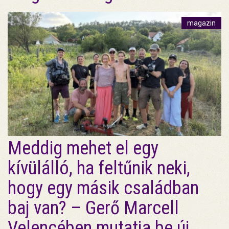
magazin
Meddig mehet el egy
kívülálló, ha feltűnik neki,
hogy egy másik családban
baj van? – Gerő Marcell
Velencében mutatja be új