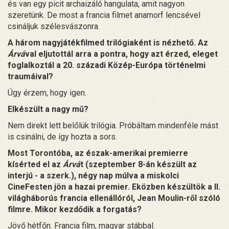
és van egy picit archaizáló hangulata, amit nagyon
szeretünk. De most a francia filmet anamorf lencsével
csináljuk szélesvászonra.
A három nagyjátékfilmed trilógiaként is nézhető. Az
Árvá
val eljutottál arra a pontra, hogy azt érzed, eleget
foglalkoztál a 20. századi Közép-Európa történelmi
traumáival?
Úgy érzem, hogy igen.
Elkészült a nagy mű?
Nem direkt lett belőlük trilógia. Próbáltam mindenféle mást
is csinálni, de így hozta a sors.
Most Torontóba, az észak-amerikai premierre
kísérted el az
Árvá
t (szeptember 8-án készült az
interjú - a szerk.), négy nap múlva a miskolci
CineFesten jön a hazai premier. Eközben készültök a II.
világháborús francia ellenállóról, Jean Moulin-ről szóló
filmre. Mikor kezdődik a forgatás?
Jövő hétfőn. Francia film, magyar stábbal.