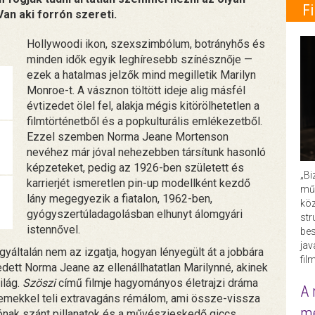
F
an aki forrón szereti.
Hollywoodi ikon, szexszimbólum, botrányhős és
minden idők egyik leghíresebb színésznője —
ezek a hatalmas jelzők mind megilletik Marilyn
Monroe-t. A vásznon töltött ideje alig másfél
évtizedet ölel fel, alakja mégis kitörölhetetlen a
filmtörténetből és a popkulturális emlékezetből.
Ezzel szemben Norma Jeane Mortenson
nevéhez már jóval nehezebben társítunk hasonló
képzeteket, pedig az 1926-ben született és
„Bi
karrierjét ismeretlen pin-up modellként kezdő
műk
lány megegyezik a fiatalon, 1962-ben,
köz
gyógyszertúladagolásban elhunyt álomgyári
str
istennővel.
bes
ja
yáltalán nem az izgatja, hogyan lényegült át a jobbára
fil
ett Norma Jeane az ellenállhatatlan Marilynné, akinek
ilág.
Szöszi
című filmje hagyományos életrajzi dráma
A 
elemekkel teli extravagáns rémálom, ami össze-vissza
me
ónak szánt pillanatok és a művészieskedő giccs