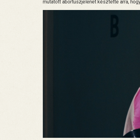
mutatott abortuszjelenet késztette arra, hogy