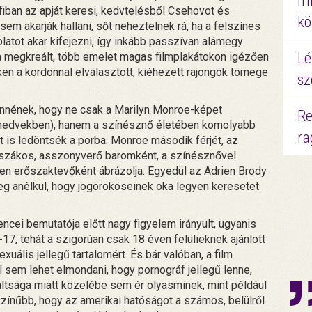
mi
fiban az apját keresi, kedvtelésből Csehovot és
kö
sem akarják hallani, sőt neheztelnek rá, ha a felszínes
latot akar kifejezni, így inkább passzívan alámegy
Lé
a megkreált, több emelet magas filmplakátokon igézően
ken a kordonnal elválasztott, kiéhezett rajongók tömege
sz
lennének, hogy ne csak a Marilyn Monroe-képet
Re
nedvekben), hanem a színésznő életében komolyabb
ra
 is ledöntsék a porba. Monroe második férjét, az
iszákos, asszonyverő baromként, a színésznővel
n erőszaktevőként ábrázolja. Egyedül az Adrien Brody
 meg anélkül, hogy jogörököseinek oka legyen keresetet
encei bemutatója előtt nagy figyelem irányult, ugyanis
-17, tehát a szigorúan csak 18 éven felülieknek ajánlott
xuális jellegű tartalomért. És bár valóban, a film
 sem lehet elmondani, hogy pornográf jellegű lenne,
záltsága miatt közelébe sem ér olyasminek, mint például
színűbb, hogy az amerikai hatóságot a számos, belülről