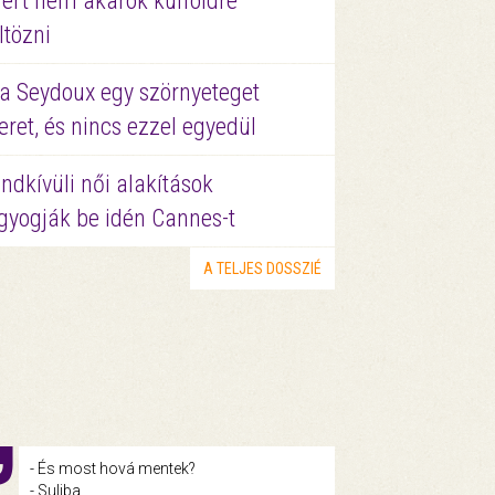
ért nem akarok külföldre
ltözni
a Seydoux egy szörnyeteget
eret, és nincs ezzel egyedül
ndkívüli női alakítások
gyogják be idén Cannes-t
A TELJES DOSSZIÉ
- És most hová mentek?
- Suliba.