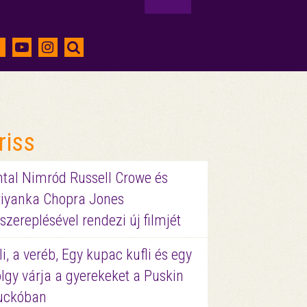
riss
ntal Nimród Russell Crowe és
riyanka Chopra Jones
szereplésével rendezi új filmjét
li, a veréb, Egy kupac kufli és egy
lgy várja a gyerekeket a Puskin
uckóban