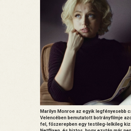
Marilyn Monroe az egyik legfényesebb cs
Velencében bemutatott botrányfilmje azo
fel, főszerepben egy testileg-lelkileg k
Netflixen, és biztos, hogy ezután már ne