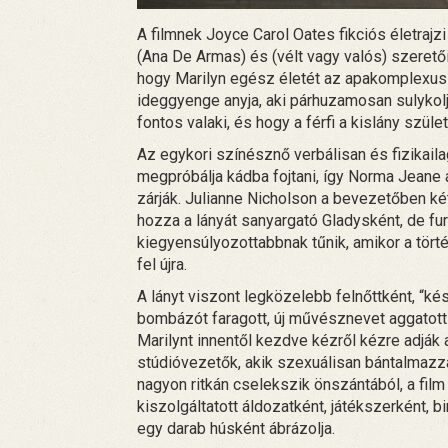
A filmnek Joyce Carol Oates fikciós életrajz
(Ana De Armas) és (vélt vagy valós) szeretői
hogy Marilyn egész életét az apakomplexus 
ideggyenge anyja, aki párhuzamosan sulykolj
fontos valaki, és hogy a férfi a kislány szüle
Az egykori színésznő verbálisan és fizikai
megpróbálja kádba fojtani, így Norma Jeane 
zárják. Julianne Nicholson a bevezetőben k
hozza a lányát sanyargató Gladysként, de fu
kiegyensúlyozottabbnak tűnik, amikor a törté
fel újra.
A lányt viszont legközelebb felnőttként, “ké
bombázót faragott, új művésznevet aggatott r
Marilynt innentől kezdve kézről kézre adják 
stúdióvezetők, akik szexuálisan bántalmazzák
nagyon ritkán cselekszik önszántából, a fil
kiszolgáltatott áldozatként, játékszerként, b
egy darab húsként ábrázolja.