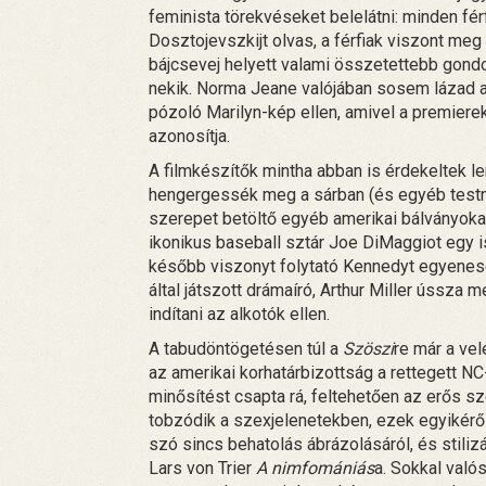
feminista törekvéseket belelátni: minden fér
Dosztojevszkijt olvas, a férfiak viszont meg 
bájcsevej helyett valami összetettebb gondo
nekik. Norma Jeane valójában sosem lázad 
pózoló Marilyn-kép ellen, amivel a premiere
azonosítja.
A filmkészítők mintha abban is érdekeltek 
hengergessék meg a sárban (és egyéb test
szerepet betöltő egyéb amerikai bálványokat
ikonikus baseball sztár Joe DiMaggiot egy 
később viszonyt folytató Kennedyt egyenese
által játszott drámaíró, Arthur Miller ússza
indítani az alkotók ellen.
A tabudöntögetésen túl a
Szöszi
re már a vel
az amerikai korhatárbizottság a rettegett NC
minősítést csapta rá, feltehetően az erős sze
tobzódik a szexjelenetekben, ezek egyikéről
szó sincs behatolás ábrázolásáról, és stili
Lars von Trier
A nimfomániás
a. Sokkal való