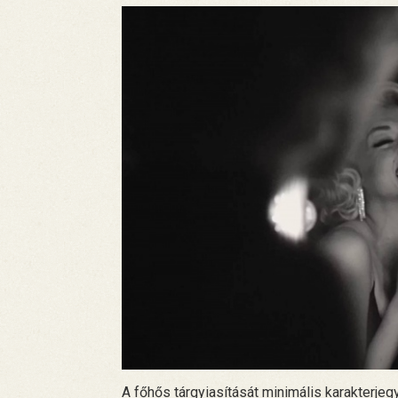
A főhős tárgyiasítását minimális karakterje