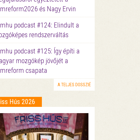
lmreform2026 és Nagy Ervin
lmhu podcast #124: Elindult a
zgóképes rendszerváltás
lmhu podcast #125: Így építi a
gyar mozgókép jövőjét a
lmreform csapata
A TELJES DOSSZIÉ
riss Hús 2026