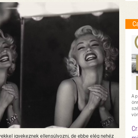
C
A p
önr
szé
vör
Cr
gyekkel igyekeznek ellensúlyozni, de ebbe elég nehéz