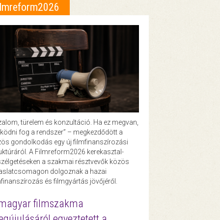
ilmreform2026
zalom, türelem és konzultáció. Ha ez megvan,
ödni fog a rendszer” – megkezdődött a
ös gondolkodás egy új filmfinanszírozási
uktúráról. A Filmreform2026 kerekasztal-
zélgetéseken a szakmai résztvevők közös
vaslatcsomagon dolgoznak a hazai
mfinanszírozás és filmgyártás jövőjéről.
magyar filmszakma
gújulásáról egyeztetett a