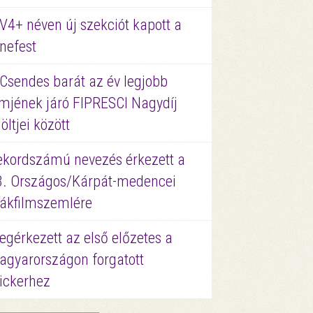
V4+ néven új szekciót kapott a
nefest
 Csendes barát az év legjobb
lmjének járó FIPRESCI Nagydíj
löltjei között
ekordszámú nevezés érkezett a
3. Országos/Kárpát-medencei
iákfilmszemlére
gérkezett az első előzetes a
agyarországon forgatott
ickerhez