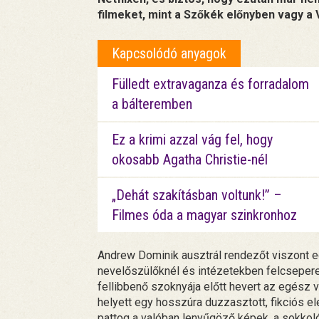
filmeket, mint a Szőkék előnyben vagy a V
Kapcsolódó anyagok
Fülledt extravaganza és forradalom
a bálteremben
Ez a krimi azzal vág fel, hogy
okosabb Agatha Christie-nél
„Dehát szakításban voltunk!” –
Filmes óda a magyar szinkronhoz
Andrew Dominik ausztrál rendezőt viszont eg
nevelőszülőknél és intézetekben felcsepered
fellibbenő szoknyája előtt hevert az egész v
helyett egy hosszúra duzzasztott, fikciós 
pattog a valóban lenyűgöző képek, a sokkol