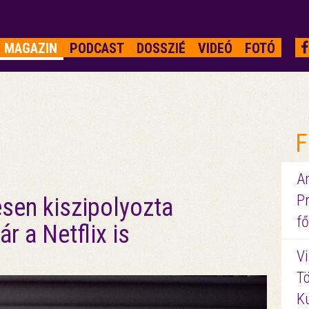
MAGAZIN
PODCAST
DOSSZIÉ
VIDEÓ
FOTÓ
F
A
P
esen kiszipolyozta
fő
 a Netflix is
Vi
Tö
K