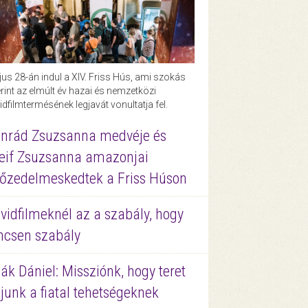
us 28-án indul a XIV. Friss Hús, ami szokás
rint az elmúlt év hazai és nemzetközi
idfilmtermésének legjavát vonultatja fel.
nrád Zsuzsanna medvéje és
eif Zsuzsanna amazonjai
őzedelmeskedtek a Friss Húson
vidfilmeknél az a szabály, hogy
ncsen szabály
ák Dániel: Missziónk, hogy teret
junk a fiatal tehetségeknek