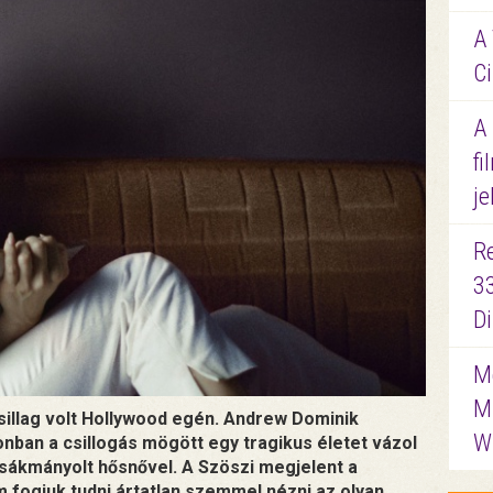
A 
Ci
A
fi
je
R
3
D
Me
M
illag volt Hollywood egén. Andrew Dominik
W
nban a csillogás mögött egy tragikus életet vázol
izsákmányolt hősnővel. A Szöszi megjelent a
m fogjuk tudni ártatlan szemmel nézni az olyan