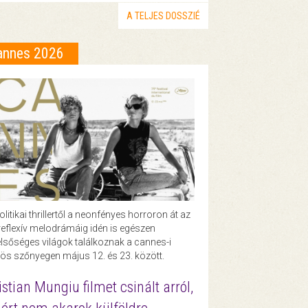
A TELJES DOSSZIÉ
annes 2026
olitikai thrillertől a neonfényes horroron át az
eflexív melodrámáig idén is egészen
lsőséges világok találkoznak a cannes-i
ös szőnyegen május 12. és 23. között.
istian Mungiu filmet csinált arról,