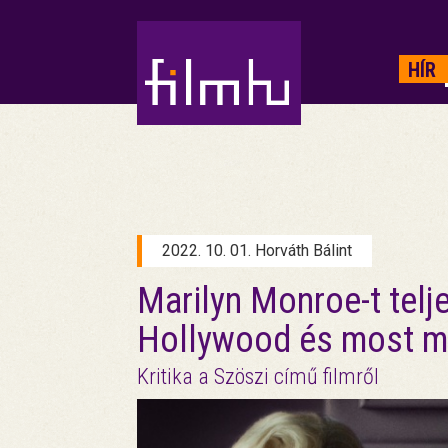
HIRDETÉS
HÍR
2022. 10. 01. Horváth Bálint
Marilyn Monroe-t telj
Hollywood és most már
Kritika a Szöszi című filmről