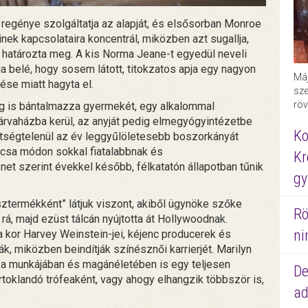
i regénye szolgáltatja az alapját, és elsősorban Monroe
nek kapcsolataira koncentrál, miközben azt sugallja,
határozta meg. A kis Norma Jeane-t egyedül neveli
a belé, hogy sosem látott, titokzatos apja egy nagyon
Máj
tése miatt hagyta el.
sze
röv
lag is bántalmazza gyermekét, egy alkalommal
árvaházba kerül, az anyját pedig elmegyógyintézetbe
Ko
étségtelenül az év leggyűlöletesebb boszorkányát
rcsa módon sokkal fiatalabbnak és
Kr
net szerint évekkel később, félkatatón állapotban tűnik
gy
sztermékként” látjuk viszont, akiből ügynöke szőke
Rö
á, majd ezüst tálcán nyújtotta át Hollywoodnak.
ni
a kor Harvey Weinstein-jei, kéjenc producerek és
, miközben beindítják színésznői karrierjét. Marilyn
m a munkájában és magánéletében is egy teljesen
De
irtoklandó trófeaként, vagy ahogy elhangzik többször is,
ad