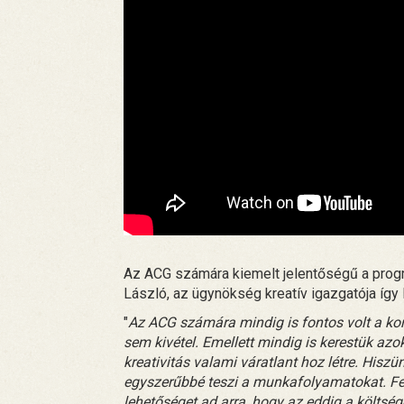
Az ACG számára kiemelt jelentőségű a prog
László, az ügynökség kreatív igazgatója így l
"
Az ACG számára mindig is fontos volt a kor
sem kivétel. Emellett mindig is kerestük azo
kreativitás valami váratlant hoz létre. Hisz
egyszerűbbé teszi a munkafolyamatokat. Fels
lehetőséget ad arra, hogy az eddig a költs