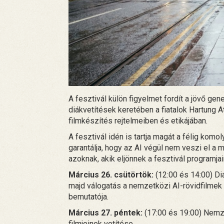
A fesztivál külön figyelmet fordít a jövő ge
diákvetítések keretében a fiatalok Hartung 
filmkészítés rejtelmeiben és etikájában.
A fesztivál idén is tartja magát a félig komo
garantálja, hogy az AI végül nem veszi el a 
azoknak, akik eljönnek a fesztivál programjai
Március 26. csütörtök:
(12:00 és 14:00) Di
majd válogatás a nemzetközi AI-rövidfilmek l
bemutatója.
Március 27. péntek:
(17:00 és 19:00) Nemzet
filmjeinek vetítése.