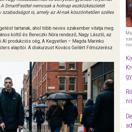
k. A SmartFesttel nemcsak a holnap eszközkészletét
ív szabadságot is, amely az AI-nak köszönhetően széles
tést tartanak, ahol több neves szakember vitatja meg
Máj
 János költő és Bereczki Nóra rendező, Nagy László, az
sze
ai AI produkciós cég, A Kegyetlen – Magda Marinko
röv
ters alapítói. A diskurzust Kovács Gellért Filmszerész
Ko
Kr
gy
Rö
ni
De
ad