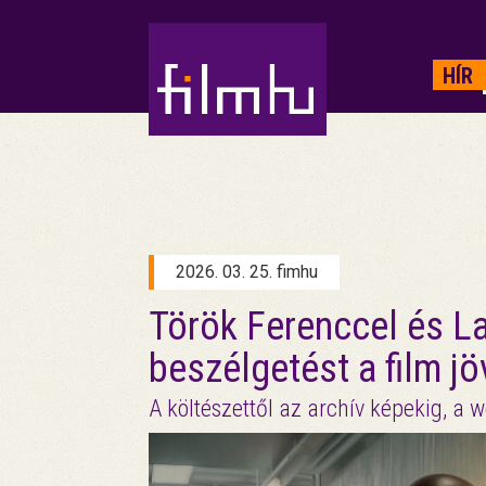
HIRDETÉS
HÍR
2026. 03. 25. fimhu
Török Ferenccel és La
beszélgetést a film jö
A költészettől az archív képekig, a we