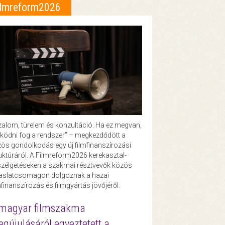
ilmreform2026
zalom, türelem és konzultáció. Ha ez megvan,
ödni fog a rendszer” – megkezdődött a
ös gondolkodás egy új filmfinanszírozási
uktúráról. A Filmreform2026 kerekasztal-
zélgetéseken a szakmai résztvevők közös
vaslatcsomagon dolgoznak a hazai
mfinanszírozás és filmgyártás jövőjéről.
magyar filmszakma
gújulásáról egyeztetett a