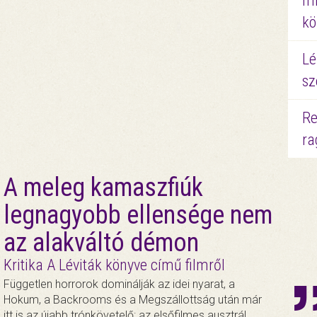
mi
kö
Lé
sz
Re
ra
A meleg kamaszfiúk
legnagyobb ellensége nem
az alakváltó démon
Kritika A Léviták könyve című filmről
Független horrorok dominálják az idei nyarat, a
Hokum, a Backrooms és a Megszállottság után már
itt is az újabb trónkövetelő: az elsőfilmes ausztrál…