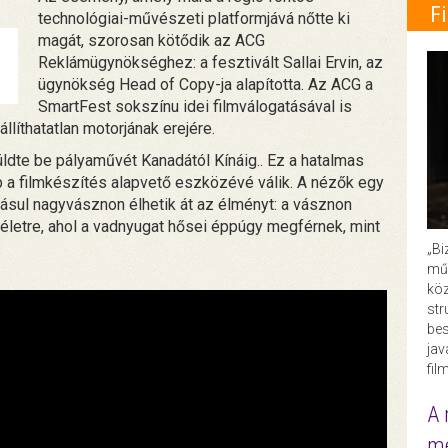
F
technológiai-művészeti platformjává nőtte ki
magát, szorosan kötődik az ACG
Reklámügynökséghez: a fesztivált Sallai Ervin, az
ügynökség Head of Copy-ja alapította. Az ACG a
SmartFest sokszínu idei filmválogatásával is
llíthatatlan motorjának erejére.
ldte be pályaművét Kanadától Kínáig.. Ez a hatalmas
bb a filmkészítés alapvető eszközévé válik. A nézők egy
dásul nagyvásznon élhetik át az élményt: a vásznon
 életre, ahol a vadnyugat hősei éppúgy megférnek, mint
„Bi
műk
köz
str
bes
ja
fil
A 
me