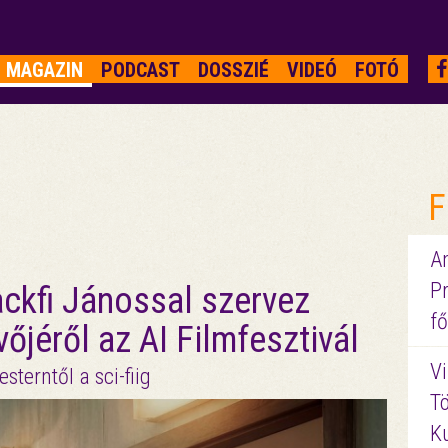
MAGAZIN
PODCAST
DOSSZIÉ
VIDEÓ
FOTÓ
F
A
P
ckfi Jánossal szervez
fő
vőjéről az AI Filmfesztivál
Vi
sterntől a sci-fiig
Tö
K