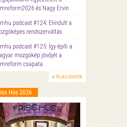
lmreform2026 és Nagy Ervin
lmhu podcast #124: Elindult a
zgóképes rendszerváltás
lmhu podcast #125: Így építi a
gyar mozgókép jövőjét a
lmreform csapata
A TELJES DOSSZIÉ
riss Hús 2026