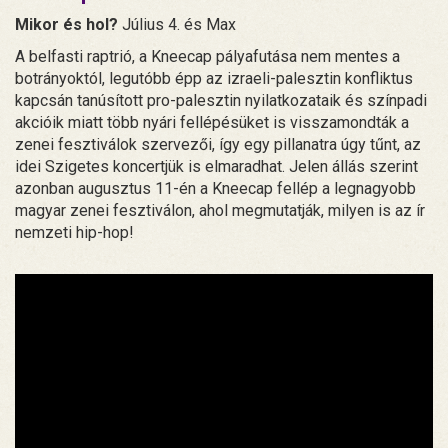
Mikor és hol?
Július 4. és Max
A belfasti raptrió, a Kneecap pályafutása nem mentes a
botrányoktól, legutóbb épp az izraeli-palesztin konfliktus
kapcsán tanúsított pro-palesztin nyilatkozataik és színpadi
akcióik miatt több nyári fellépésüket is visszamondták a
zenei fesztiválok szervezői, így egy pillanatra úgy tűnt, az
idei Szigetes koncertjük is elmaradhat. Jelen állás szerint
azonban augusztus 11-én a Kneecap fellép a legnagyobb
magyar zenei fesztiválon, ahol megmutatják, milyen is az ír
nemzeti hip-hop!