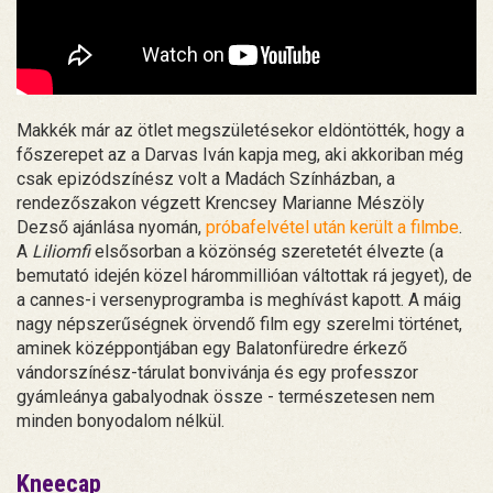
Makkék már az ötlet megszületésekor eldöntötték, hogy a
főszerepet az a Darvas Iván kapja meg, aki akkoriban még
csak epizódszínész volt a Madách Színházban, a
rendezőszakon végzett Krencsey Marianne Mészöly
Dezső ajánlása nyomán,
próbafelvétel után került a filmbe
.
A
Liliomfi
elsősorban a közönség szeretetét élvezte (a
bemutató idején közel hárommillióan váltottak rá jegyet), de
a cannes-i versenyprogramba is meghívást kapott. A máig
nagy népszerűségnek örvendő film egy szerelmi történet,
aminek középpontjában egy Balatonfüredre érkező
vándorszínész-tárulat bonvivánja és egy professzor
gyámleánya gabalyodnak össze - természetesen nem
minden bonyodalom nélkül.
Kneecap