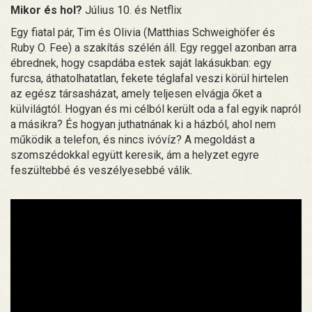
Mikor és hol?
Július 10. és Netflix
Egy fiatal pár, Tim és Olivia (Matthias Schweighöfer és
Ruby O. Fee) a szakítás szélén áll. Egy reggel azonban arra
ébrednek, hogy csapdába estek saját lakásukban: egy
furcsa, áthatolhatatlan, fekete téglafal veszi körül hirtelen
az egész társasházat, amely teljesen elvágja őket a
külvilágtól. Hogyan és mi célból került oda a fal egyik napról
a másikra? És hogyan juthatnának ki a házból, ahol nem
működik a telefon, és nincs ivóvíz? A megoldást a
szomszédokkal együtt keresik, ám a helyzet egyre
feszültebbé és veszélyesebbé válik.