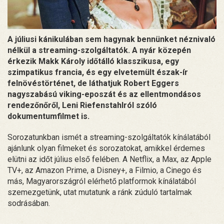
A júliusi kánikulában sem hagynak bennünket néznivaló
nélkül a streaming-szolgáltatók. A nyár közepén
érkezik Makk Károly időtálló klasszikusa, egy
szimpatikus francia, és egy elvetemült észak-ír
felnövéstörténet, de láthatjuk Robert Eggers
nagyszabású viking-eposzát és az ellentmondásos
rendezőnőről, Leni Riefenstahlról szóló
dokumentumfilmet is.
Sorozatunkban ismét a streaming-szolgáltatók kínálatából
ajánlunk olyan filmeket és sorozatokat, amikkel érdemes
elütni az időt július első felében. A Netflix, a Max, az Apple
TV+, az Amazon Prime, a Disney+, a Filmio, a Cinego és
más, Magyarországról elérhető platformok kínálatából
szemezgetünk, utat mutatunk a ránk zúduló tartalmak
sodrásában.