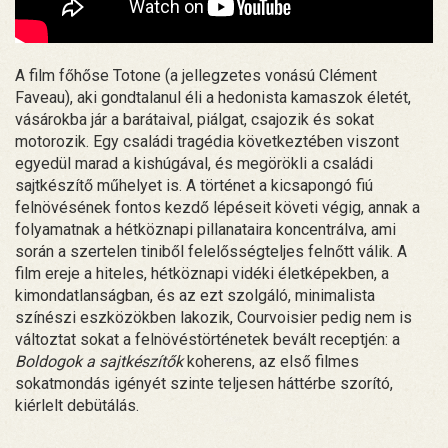
A film főhőse Totone (a jellegzetes vonású Clément
Faveau), aki gondtalanul éli a hedonista kamaszok életét,
vásárokba jár a barátaival, piálgat, csajozik és sokat
motorozik. Egy családi tragédia következtében viszont
egyedül marad a kishúgával, és megörökli a családi
sajtkészítő műhelyet is. A történet a kicsapongó fiú
felnövésének fontos kezdő lépéseit követi végig, annak a
folyamatnak a hétköznapi pillanataira koncentrálva, ami
során a szertelen tiniből felelősségteljes felnőtt válik. A
film ereje a hiteles, hétköznapi vidéki életképekben, a
kimondatlanságban, és az ezt szolgáló, minimalista
színészi eszközökben lakozik, Courvoisier pedig nem is
változtat sokat a felnövéstörténetek bevált receptjén: a
Boldogok a sajtkészítők
koherens, az első filmes
sokatmondás igényét szinte teljesen háttérbe szorító,
kiérlelt debütálás.