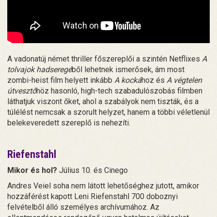
A vadonatúj német thriller főszereplői a szintén Netflixes
A
tolvajok hadseregé
ből lehetnek ismerősek, ám most
zombi-heist film helyett inkább
A kocká
hoz és
A végtelen
útvesztő
höz hasonló, high-tech szabadulószobás filmben
láthatjuk viszont őket, ahol a szabályok nem tiszták, és a
túlélést nemcsak a szorult helyzet, hanem a többi véletlenül
belekeveredett szereplő is nehezíti.
Riefenstahl
Mikor és hol?
Július 10. és Cinego
Andres Veiel soha nem látott lehetőséghez jutott, amikor
hozzáférést kapott Leni Riefenstahl 700 doboznyi
felvételből álló személyes archívumához. Az