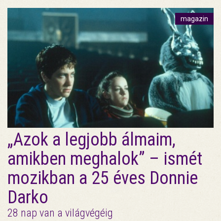
magazin
„Azok a legjobb álmaim,
amikben meghalok” – ismét
mozikban a 25 éves Donnie
Darko
28 nap van a világvégéig