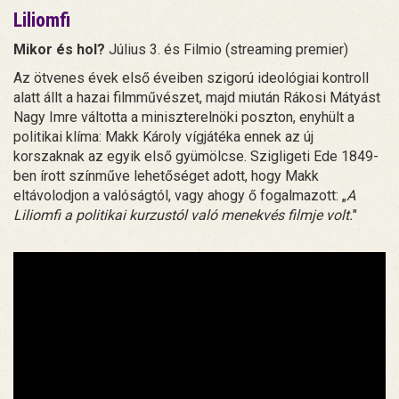
Liliomfi
Mikor és hol?
Július 3. és Filmio (streaming premier)
Az ötvenes évek első éveiben szigorú ideológiai kontroll
alatt állt a hazai filmművészet, majd miután Rákosi Mátyást
Nagy Imre váltotta a miniszterelnöki poszton, enyhült a
politikai klíma: Makk Károly vígjátéka ennek az új
korszaknak az egyik első gyümölcse. Szigligeti Ede 1849-
ben írott színműve lehetőséget adott, hogy Makk
eltávolodjon a valóságtól, vagy ahogy ő fogalmazott: „
A
Liliomfi a politikai kurzustól való menekvés filmje volt.
"