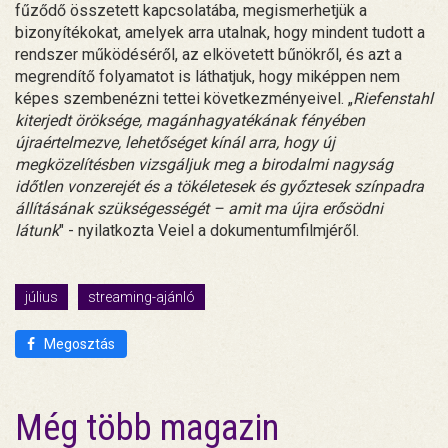
fűződő összetett kapcsolatába, megismerhetjük a
bizonyítékokat, amelyek arra utalnak, hogy mindent tudott a
rendszer működéséről, az elkövetett bűnökről, és azt a
megrendítő folyamatot is láthatjuk, hogy miképpen nem
képes szembenézni tettei következményeivel. „
Riefenstahl
kiterjedt öröksége, magánhagyatékának fényében
újraértelmezve, lehetőséget kínál arra, hogy új
megközelítésben vizsgáljuk meg a birodalmi nagyság
időtlen vonzerejét és a tökéletesek és győztesek színpadra
állításának szükségességét – amit ma újra erősödni
látunk
" - nyilatkozta Veiel a dokumentumfilmjéről.
július
streaming-ajánló
Megosztás
Még több magazin