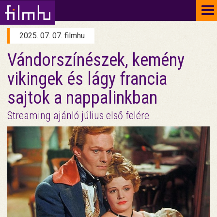
To
na
2025. 07. 07. filmhu
Vándorszínészek, kemény
vikingek és lágy francia
sajtok a nappalinkban
Streaming ajánló július első felére