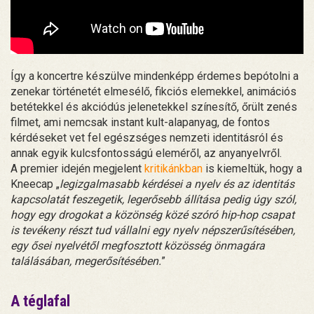
Így a koncertre készülve mindenképp érdemes bepótolni a
zenekar történetét elmesélő, fikciós elemekkel, animációs
betétekkel és akciódús jelenetekkel színesítő, őrült zenés
filmet, ami nemcsak instant kult-alapanyag, de fontos
kérdéseket vet fel egészséges nemzeti identitásról és
annak egyik kulcsfontosságú eleméről, az anyanyelvről.
A premier idején megjelent
kritikánkban
is kiemeltük, hogy a
Kneecap „
legizgalmasabb kérdései a nyelv és az identitás
kapcsolatát feszegetik, legerősebb állítása pedig úgy szól,
hogy egy drogokat a közönség közé szóró hip-hop csapat
is tevékeny részt tud vállalni egy nyelv népszerűsítésében,
egy ősei nyelvétől megfosztott közösség önmagára
találásában, megerősítésében.
”
A téglafal