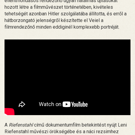
ellentmondásos rendezőnő ugyan hatalmas újításokat
hozott létre a filmművészet történetében, kivételes
tehetségét azonban Hitler szolgálatába állította, és erről a
hátborzongató jelenségről készítette el Veiel a
filmrendezőnő minden eddiginél komplexebb portréját.
A
Riefenstahl
című dokumentumfilm betekintést nyújt Leni
Riefenstahl művészi örökségébe és a náci rezsimhez