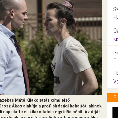
S
Ha
O
ki
Re
C
H
V
F
zekas Máté Kilakoltatás című első
rosz Ákos alakítja a profi bírósági behajtót, akinek
nap alatt kell kilakoltatnia egy idős nénit. Az útját
sztezik, a sors furcsa fintora, hogy maga a film