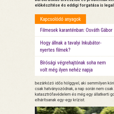
előkészítése és eddigi forgatása is legal
Kapcsolódó anyagok
Filmesek karanténban: Osváth Gábor
Hogy állnak a tavalyi Inkubátor-
nyertes filmek?
Bírósági végrehajtónak soha nem
volt még ilyen nehéz napja
bezárkózó idős hölggyel, aki semmilyen kör
csak hatványozódnak, a nap során nem csak 
katasztrófavédelem és még egy állatkerti go
elhárítsanak egy-egy krízist.