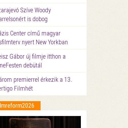
zarajevó Szíve Woody
rrelsonért is dobog
ázis Center című magyar
sfilmterv nyert New Yorkban
isz Gábor új filmje itthon a
ineFesten debütál
árom premierrel érkezik a 13.
ertigo Filmhét
ilmreform2026