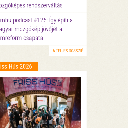
zgóképes rendszerváltás
lmhu podcast #125: Így építi a
gyar mozgókép jövőjét a
lmreform csapata
A TELJES DOSSZIÉ
riss Hús 2026