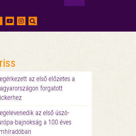
riss
gérkezett az első előzetes a
agyarországon forgatott
ickerhez
egelevenedik az első úszó-
urópa-bajnokság a 100 éves
ilmhíradóban