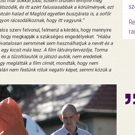
st már sokkal jobb, sosem örültem ennyire még
sz
átszódik, és itt azért falusiasabbak a körülmények, ezt
tcán halad el Maglód egyetlen buszjárata is, a sofőr
agyon rácsodálkoznak, hogy itt vagyunk.”
Re
alos szerv felvonul, felmerül a kérdés, hogy mennyire
ra
k, hogy megkapják a szükséges engedélyeket.
“Hiába
hivatalosan semminek sem használhatjuk a nevét és a
egy kicsit más lesz. A film látványtervezője, Torma
 és a tűzoltóautók is játszó autók, nem eredetiek.
ogy meglátták a film címét, mondták, hogy nem
talán nem festünk róluk negatív képet, semmi közük a