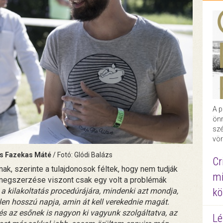
A p
önr
szé
vör
és Fazekas Máté
/ Fotó: Glódi Balázs
Cr
ak, szerinte a tulajdonosok féltek, hogy nem tudják
mi
áz megszerzése viszont csak egy volt a problémák
a kilakoltatás procedúrájára, mindenki azt mondja,
kö
len hosszú napja, amin át kell verekednie magát.
, és az esőnek is nagyon ki vagyunk szolgáltatva, az
Lé