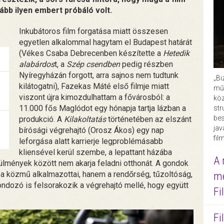
ább ilyen embert próbáló volt.
Inkubátoros film forgatása miatt összesen
egyetlen alkalommal hagytam el Budapest határát
(Vékes Csaba Debrecenben készítette a
Hetedik
alabárdos
t, a
Szép csendben
pedig részben
Nyíregyházán forgott, arra sajnos nem tudtunk
„Bi
kilátogatni), Fazekas Máté első filmje miatt
műk
viszont újra kimozdulhattam a fővárosból: a
köz
11.000 fős Maglódot egy hónapja tartja lázban a
str
bes
produkció. A
Kilakoltatás
történetében az elszánt
ja
bírósági végrehajtó (Orosz Ákos) egy nap
fil
leforgása alatt karrierje legproblémásabb
kliensével kerül szembe, a lepattant házába
A 
ülmények között nem akarja feladni otthonát. A gondok
a közmű alkalmazottai, hanem a rendőrség, tűzoltóság,
me
ndozó is felsorakozik a végrehajtó mellé, hogy együtt
Fi
Fi