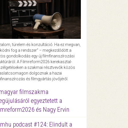
zalom, türelem és konzultáció. Ha ez megvan,
ödni fog a rendszer” – megkezdődött a
ös gondolkodás egy új filmfinanszírozási
uktúráról. A Filmreform2026 kerekasztal-
zélgetéseken a szakmai résztvevők közös
vaslatcsomagon dolgoznak a hazai
mfinanszírozás és filmgyártás jövőjéről.
magyar filmszakma
gújulásáról egyeztetett a
lmreform2026 és Nagy Ervin
lmhu podcast #124: Elindult a