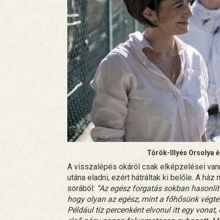
Török-Illyés Orsolya 
A visszalépés okáról csak elképzelései vann
utána eladni, ezért hátráltak ki belőle. A h
sorából:
“Az egész forgatás sokban hasonlít 
hogy olyan az egész, mint a főhősünk végte
Például tíz percenként elvonul itt egy vonat