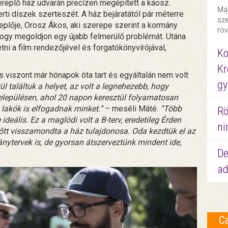
szereplő ház udvarán precízen megépített a káosz.
Máj
kerti díszek szerteszét. A ház bejáratától pár méterre
sze
replője, Orosz Ákos, aki szerepe szerint a kormány
röv
ogy megoldjon egy újabb felmerülő problémát. Utána
tni a film rendezőjével és forgatókönyvírójával,
Ko
Kr
 viszont már hónapok óta tart és egyáltalán nem volt
gy
ül találtuk a helyet, az volt a legnehezebb, hogy
 településen, ahol 20 napon keresztül folyamatosan
lakók is elfogadnak minket.”
– meséli Máté.
“Több
Rö
deális. Ez a maglódi volt a B-terv, eredetileg Érden
ni
előtt visszamondta a ház tulajdonosa. Oda kezdtük el az
ványtervek is, de gyorsan átszerveztünk mindent ide,
De
ad
C