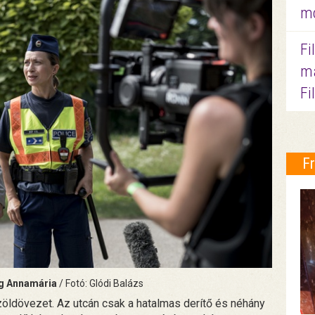
mo
Fi
ma
Fi
F
g Annamária
/ Fotó: Glódi Balázs
zöldövezet. Az utcán csak a hatalmas derítő és néhány