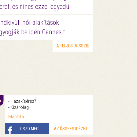
eret, és nincs ezzel egyedül
ndkívüli női alakítások
gyogják be idén Cannes-t
A TELJES DOSSZIÉ
- Hazakísérsz?
- Kizárólag!
Machita
OSZD MEG!
AZ ÖSSZES IDÉZET