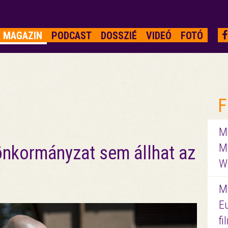
MAGAZIN
PODCAST
DOSSZIÉ
VIDEÓ
FOTÓ
F
Me
M
önkormányzat sem állhat az
W
M
E
f