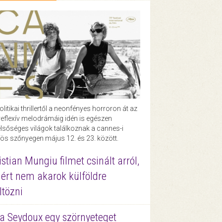
olitikai thrillertől a neonfényes horroron át az
eflexív melodrámáig idén is egészen
lsőséges világok találkoznak a cannes-i
ös szőnyegen május 12. és 23. között.
istian Mungiu filmet csinált arról,
ért nem akarok külföldre
ltözni
a Seydoux egy szörnyeteget