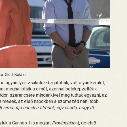
tó: Glódi Balázs
 ugyanilyen zsákutcákba jutottak, volt olyan kerület,
mint meghallották a címét, azonnal beleképzelték a
glódon szerencsére mindenkivel meg tudtak egyezni, az
relmesek, az első napokban a szomszéd néni több
t sima útja ennek a filmnek, egy csoda, hogy itt
ztük a Cannes-t is megjárt
Provinciá
ban), de első