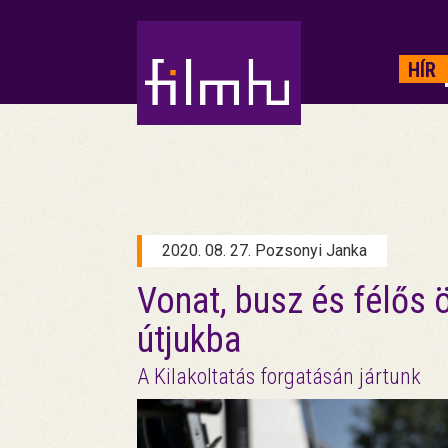
HIRDETÉS
HÍR
2020. 08. 27. Pozsonyi Janka
Vonat, busz és félős 
útjukba
A Kilakoltatás forgatásán jártunk