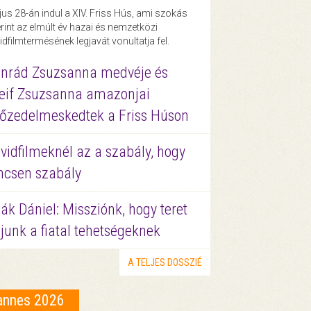
us 28-án indul a XIV. Friss Hús, ami szokás
rint az elmúlt év hazai és nemzetközi
idfilmtermésének legjavát vonultatja fel.
nrád Zsuzsanna medvéje és
eif Zsuzsanna amazonjai
őzedelmeskedtek a Friss Húson
vidfilmeknél az a szabály, hogy
ncsen szabály
ák Dániel: Missziónk, hogy teret
junk a fiatal tehetségeknek
A TELJES DOSSZIÉ
annes 2026