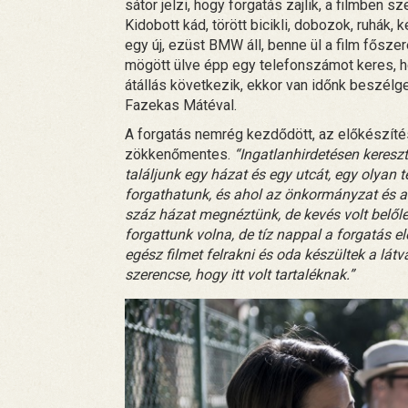
sátor jelzi, hogy forgatás zajlik, a filmben 
Kidobott kád, törött bicikli, dobozok, ruhák, 
egy új, ezüst BMW áll, benne ül a film fősze
mögött ülve épp egy telefonszámot keres, h
átállás következik, ekkor van időnk beszélge
Fazekas Mátéval.
A forgatás nemrég kezdődött, az előkészítés
zökkenőmentes.
“Ingatlanhirdetésen kereszt
találjunk egy házat és egy utcát, egy olyan
forgathatunk, és ahol az önkormányzat és a 
száz házat megnéztünk, de kevés volt belőle i
forgattunk volna, de tíz nappal a forgatás 
egész filmet felrakni és oda készültek a lát
szerencse, hogy itt volt tartaléknak.”