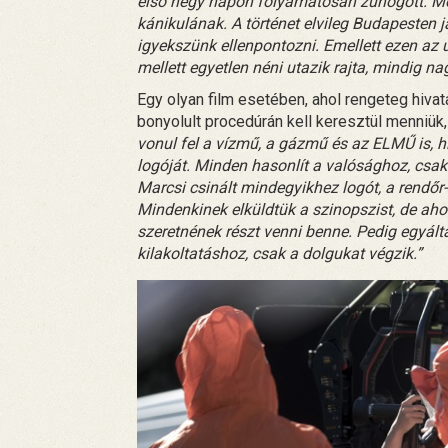
első négy napon folyamatosan zuhogott. Mo
kánikulának. A történet elvileg Budapesten j
igyekszünk ellenpontozni. Emellett ezen az u
mellett egyetlen néni utazik rajta, mindig n
Egy olyan film esetében, ahol rengeteg hivat
bonyolult procedúrán kell keresztül menniü
vonul fel a vízmű, a gázmű és az ELMŰ is, 
logóját. Minden hasonlít a valósághoz, csak 
Marcsi csinált mindegyikhez logót, a rendőr-
Mindenkinek elküldtük a szinopszist, de ah
szeretnének részt venni benne. Pedig egyál
kilakoltatáshoz, csak a dolgukat végzik.”