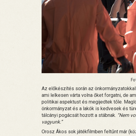
Fo
Az előkészítés során az önkormányzatokkal is
ami lelkesen várta volna őket forgatni, de a
politikai aspektust és megijedtek tőle. Ma
önkormányzat és a lakók is kedvesek és tü
tálcányi pogácsát hozott a stábnak.
“Nem vol
vagyunk.”
Orosz Ákos sok játékfilmben feltűnt már (kö