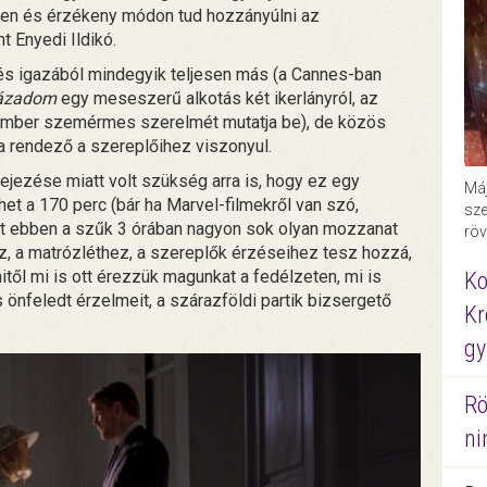
en és érzékeny módon tud hozzányúlni az
t Enyedi Ildikó.
 és igazából mindegyik teljesen más (a Cannes-ban
zázadom
egy meseszerű alkotás két ikerlányról, az
ember szemérmes szerelmét mutatja be), de közös
 rendező a szereplőihez viszonyul.
jezése miatt volt szükség arra is, hogy ez egy
Máj
het a 170 perc (bár ha Marvel-filmekről van szó,
sze
ont ebben a szűk 3 órában nagyon sok olyan mozzanat
röv
ez, a matrózléthez, a szereplők érzéseihez tesz hozzá,
től mi is ott érezzük magunkat a fedélzeten, mi is
Ko
s önfeledt érzelmeit, a szárazföldi partik bizsergető
Kr
gy
Rö
ni