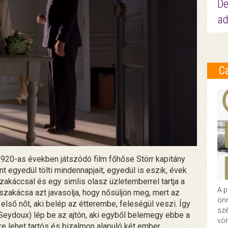
De
ad
C
1920-as években játszódó film főhőse Störr kapitány
nt egyedül tölti mindennapjait, egyedül is eszik, évek
zakáccsal és egy simlis olasz üzletemberrel tartja a
A p
szakácsa azt javasolja, hogy nősüljön meg, mert az
önr
 első nőt, aki belép az étterembe, feleségül veszi. Így
szé
 Seydoux) lép be az ajtón, aki egyből belemegy ebbe a
vör
re lehet tartós és bizalmon alapuló két ember