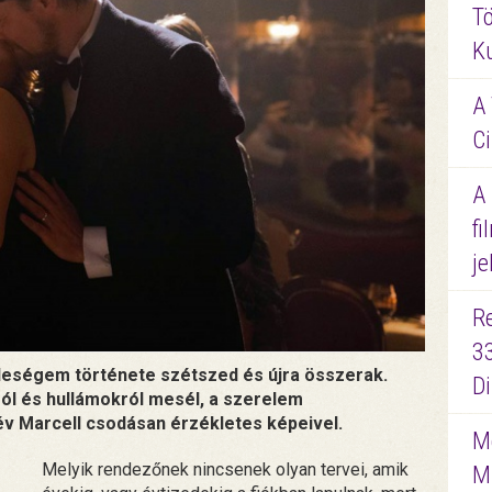
Tö
K
A 
Ci
A
fi
je
R
3
feleségem története szétszed és újra összerak.
D
ól és hullámokról mesél, a szerelem
év Marcell csodásan érzékletes képeivel.
Me
Melyik rendezőnek nincsenek olyan tervei, amik
M