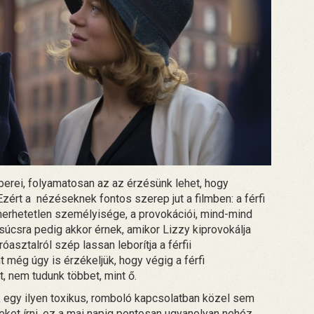
berei, folyamatosan az az érzésünk lehet, hogy
zért a nézéseknek fontos szerep jut a filmben: a férfi
smerhetetlen személyisége, a provokációi, mind-mind
csúcsra pedig akkor érnek, amikor Lizzy kiprovokálja
róasztalról szép lassan leborítja a férfii
még úgy is érzékeljük, hogy végig a férfi
 nem tudunk többet, mint ő.
 egy ilyen toxikus, romboló kapcsolatban közel sem
ket írni, ez a mai napig pontosan ugyanolyan nehéz.