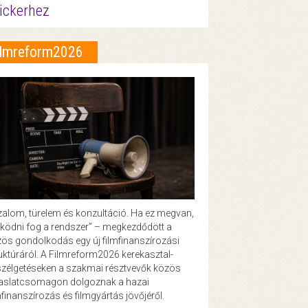
ickerhez
ilmreform2026
zalom, türelem és konzultáció. Ha ez megvan,
ödni fog a rendszer” – megkezdődött a
ös gondolkodás egy új filmfinanszírozási
uktúráról. A Filmreform2026 kerekasztal-
zélgetéseken a szakmai résztvevők közös
vaslatcsomagon dolgoznak a hazai
mfinanszírozás és filmgyártás jövőjéről.