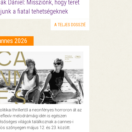
ák Dániel: Missziónk, hogy teret
junk a fiatal tehetségeknek
A TELJES DOSSZIÉ
annes 2026
olitikai thrillertől a neonfényes horroron át az
eflexív melodrámáig idén is egészen
lsőséges világok találkoznak a cannes-i
ös szőnyegen május 12. és 23. között.