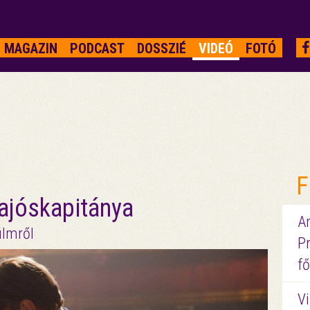
MAGAZIN
PODCAST
DOSSZIÉ
VIDEÓ
FOTÓ
F
ajóskapitánya
A
ilmről
P
fő
Vi