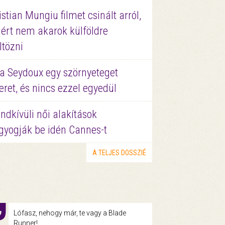
istian Mungiu filmet csinált arról,
ért nem akarok külföldre
ltözni
a Seydoux egy szörnyeteget
eret, és nincs ezzel egyedül
ndkívüli női alakítások
gyogják be idén Cannes-t
A TELJES DOSSZIÉ
Lófasz, nehogy már, te vagy a Blade
Runner!