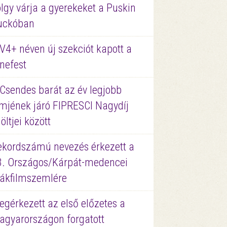
lgy várja a gyerekeket a Puskin
uckóban
V4+ néven új szekciót kapott a
nefest
 Csendes barát az év legjobb
lmjének járó FIPRESCI Nagydíj
löltjei között
ekordszámú nevezés érkezett a
3. Országos/Kárpát-medencei
iákfilmszemlére
gérkezett az első előzetes a
agyarországon forgatott