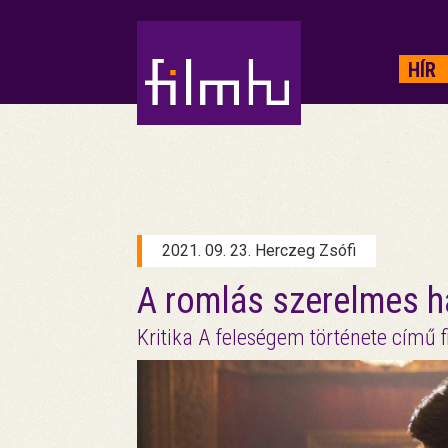
HIRDETÉS
HÍR
2021. 09. 23. Herczeg Zsófi
A romlás szerelmes h
Kritika A feleségem története című f