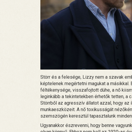
Störr és a felesége, Lizzy nem a szavak em
képtelenek megértetni magukat a másikkal. E
féltékenysége, visszafojtott dühe, a nő kii
leginkább a tekintetekben érhetők tetten, a 
Störrből az agresszív állatot azzal, hogy az í
munkaeszközeit. A nő toxikusságát nézőként 
szemszögén keresztül tapasztalunk mindent,
Ugyanakkor észrevenni, hogy benne vagyunk
olyan könnyű. Ehhez nem kell az 1920-as éve