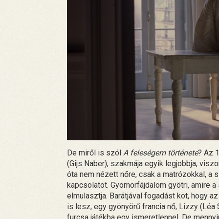
De miről is szól
A feleségem története
? Az 
(Gijs Naber), szakmája egyik legjobbja, viszo
óta nem nézett nőre, csak a matrózokkal, a s
kapcsolatot. Gyomorfájdalom gyötri, amire a 
elmulasztja. Barátjával fogadást köt, hogy az
is lesz, egy gyönyörű francia nő, Lizzy (Léa
furcsa játékba egy ismeretlennel. De mennyi