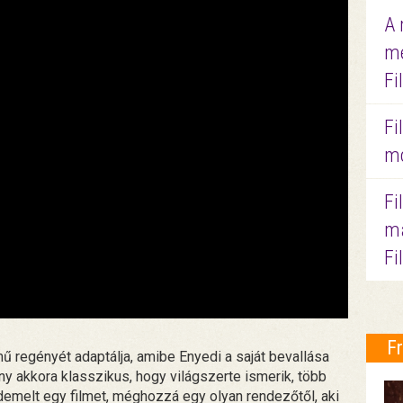
A 
me
Fi
Fi
mo
Fi
ma
Fi
F
 regényét adaptálja, amibe Enyedi a saját bevallása
ny akkora klasszikus, hogy világszerte ismerik, több
demelt egy filmet, méghozzá egy olyan rendezőtől, aki