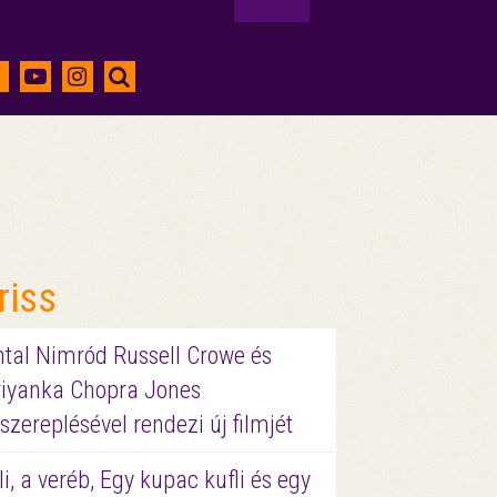
riss
ntal Nimród Russell Crowe és
riyanka Chopra Jones
szereplésével rendezi új filmjét
li, a veréb, Egy kupac kufli és egy