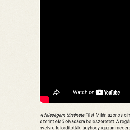
A feleségem története
Füst Milán azonos című
szerint első olvasásra beleszeretett. A regé
nyelvre lefordították, úgyhogy igazán megér