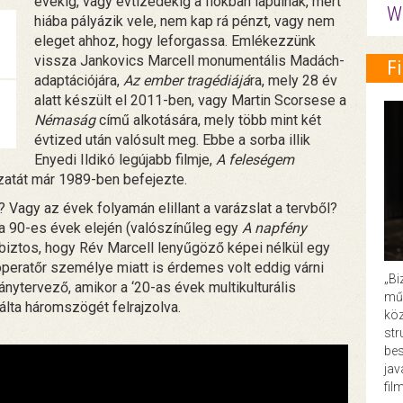
évekig, vagy évtizedekig a fiókban lapulnak, mert
W
hiába pályázik vele, nem kap rá pénzt, vagy nem
eleget ahhoz, hogy leforgassa. Emlékezzünk
vissza Jankovics Marcell monumentális Madách-
F
adaptációjára,
Az ember tragédiájá
ra, mely 28 év
alatt készült el 2011-ben, vagy Martin Scorsese a
Némaság
című alkotására, mely több mint két
évtized után valósult meg. Ebbe a sorba illik
Enyedi Ildikó legújabb filmje,
A feleségem
zatát már 1989-ben befejezte.
Vagy az évek folyamán elillant a varázslat a tervből?
 a 90-es évek elején (valószínűleg egy
A napfény
biztos, hogy Rév Marcell lenyűgöző képei nélkül egy
operatőr személye miatt is érdemes volt eddig várni
„Bi
nytervező, amikor a ‘20-as évek multikulturális
műk
lta háromszögét felrajzolva.
köz
str
bes
ja
fil