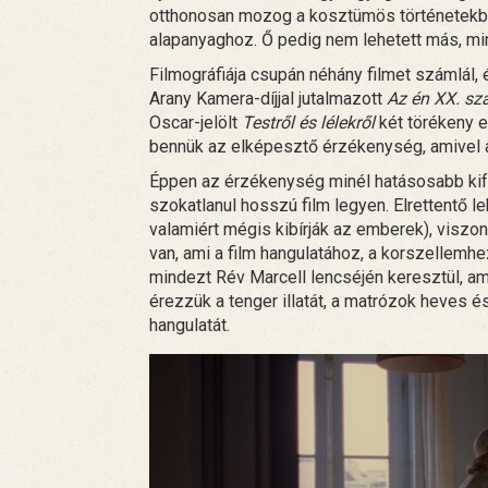
otthonosan mozog a kosztümös történetekb
alapanyaghoz. Ő pedig nem lehetett más, min
Filmográfiája csupán néhány filmet számlál,
Arany Kamera-díjjal jutalmazott
Az én XX. s
Oscar-jelölt
Testről és lélekről
két törékeny 
bennük az elképesztő érzékenység, amivel a
Éppen az érzékenység minél hatásosabb kife
szokatlanul hosszú film legyen. Elrettentő le
valamiért mégis kibírják az emberek), visz
van, ami a film hangulatához, a korszellemh
mindezt Rév Marcell lencséjén keresztül, ami
érezzük a tenger illatát, a matrózok heves é
hangulatát.