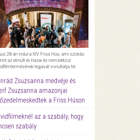
us 28-án indul a XIV. Friss Hús, ami szokás
rint az elmúlt év hazai és nemzetközi
idfilmtermésének legjavát vonultatja fel.
nrád Zsuzsanna medvéje és
eif Zsuzsanna amazonjai
őzedelmeskedtek a Friss Húson
vidfilmeknél az a szabály, hogy
ncsen szabály