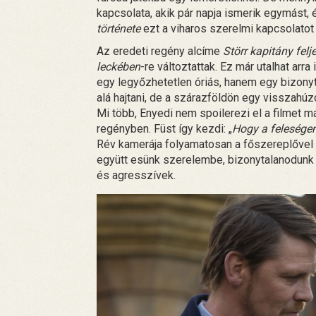
kapcsolata, akik pár napja ismerik egymást,
története
ezt a viharos szerelmi kapcsolatot
Az eredeti regény alcíme
Störr kapitány felj
leckében
-re változtattak. Ez már utalhat arr
egy legyőzhetetlen óriás, hanem egy bizonyta
alá hajtani, de a szárazföldön egy visszahúz
Mi több, Enyedi nem spoilerezi el a filmet má
regényben. Füst így kezdi: „
Hogy a felesége
Rév kamerája folyamatosan a főszereplővel v
együtt esünk szerelembe, bizonytalanodunk 
és agresszívek.