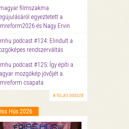
magyar filmszakma
gújulásáról egyeztetett a
lmreform2026 és Nagy Ervin
lmhu podcast #124: Elindult a
zgóképes rendszerváltás
lmhu podcast #125: Így építi a
gyar mozgókép jövőjét a
lmreform csapata
A TELJES DOSSZIÉ
riss Hús 2026