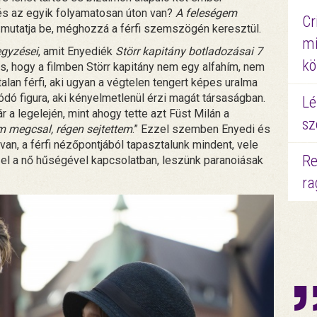
 és az egyik folyamatosan úton van?
A feleségem
Cr
 mutatja be, méghozzá a férfi szemszögén keresztül.
mi
egyzései
, amit Enyediék
Störr kapitány botladozásai 7
kö
a is, hogy a filmben Störr kapitány nem egy alfahím, nem
lan férfi, aki ugyan a végtelen tengert képes uralma
ódó figura, aki kényelmetlenül érzi magát társaságban.
Lé
r a legelején, mint ahogy tette azt Füst Milán a
sz
m megcsal, régen sejtettem
.” Ezzel szemben Enyedi és
an, a férfi nézőpontjából tapasztalunk mindent, vele
Re
el a nő hűségével kapcsolatban, leszünk paranoiásak
ra