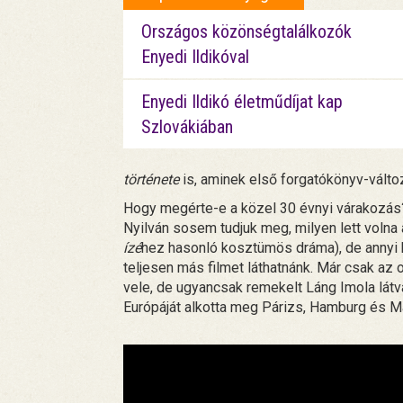
Országos közönségtalálkozók
Enyedi Ildikóval
Enyedi Ildikó életműdíjat kap
Szlovákiában
története
is, aminek első forgatókönyv-válto
Hogy megérte-e a közel 30 évnyi várakozás? 
Nyilván sosem tudjuk meg, milyen lett volna
ízé
hez hasonló kosztümös dráma), de annyi 
teljesen más filmet láthatnánk. Már csak az 
vele, de ugyancsak remekelt Láng Imola látvá
Európáját alkotta meg Párizs, Hamburg és Má