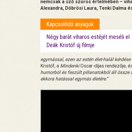
nemcsak a szó szoros értelmében – viha
Alexandra, Döbrösi Laura, Tenki Dalma és
Kapcsolódó anyagok
Négy barát viharos estéjét meséli el
Deák Kristóf új filmje
egymással, ezen az estén élet-halál kérdése l
Kristóf, a
Mindenki
Oscar-díjas rendezője, é
humorból és feszült pillanatokból áll össze
ekkora hatással egymás életére.
”