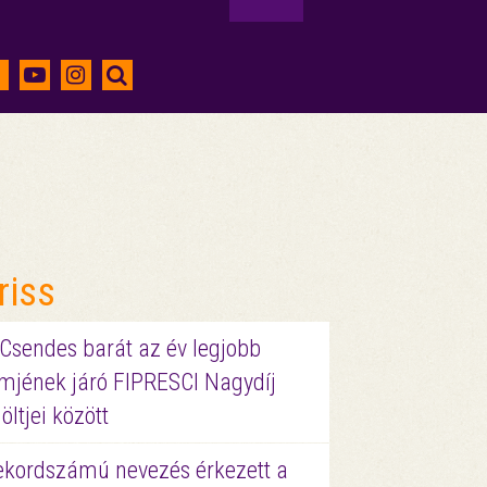
riss
 Csendes barát az év legjobb
lmjének járó FIPRESCI Nagydíj
löltjei között
ekordszámú nevezés érkezett a