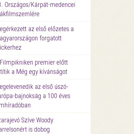
3. Országos/Kárpát-medencei
iákfilmszemlére
gérkezett az első előzetes a
agyarországon forgatott
ickerhez
Filmpikniken premier előtt
títik a Még egy kívánságot
egelevenedik az első úszó-
urópa-bajnokság a 100 éves
ilmhíradóban
zarajevó Szíve Woody
rrelsonért is dobog