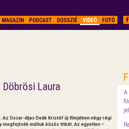
MAGAZIN
PODCAST
DOSSZIÉ
VIDEÓ
FOTÓ
F
r Döbrösi Laura
A
fi
je
Az Oscar-díjas Deák Kristóf új filmjében négy régi
R
gy megfejtsék múltuk közös titkát. Az egyetlen –