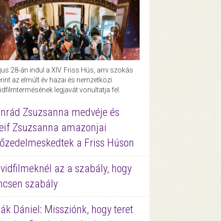
us 28-án indul a XIV. Friss Hús, ami szokás
rint az elmúlt év hazai és nemzetközi
idfilmtermésének legjavát vonultatja fel.
nrád Zsuzsanna medvéje és
eif Zsuzsanna amazonjai
őzedelmeskedtek a Friss Húson
vidfilmeknél az a szabály, hogy
ncsen szabály
ák Dániel: Missziónk, hogy teret