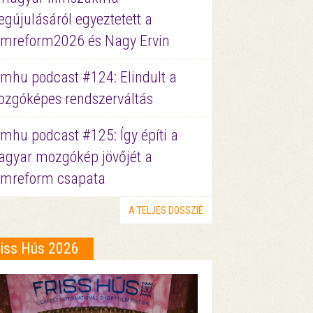
gújulásáról egyeztetett a
lmreform2026 és Nagy Ervin
lmhu podcast #124: Elindult a
zgóképes rendszerváltás
lmhu podcast #125: Így építi a
gyar mozgókép jövőjét a
lmreform csapata
A TELJES DOSSZIÉ
riss Hús 2026