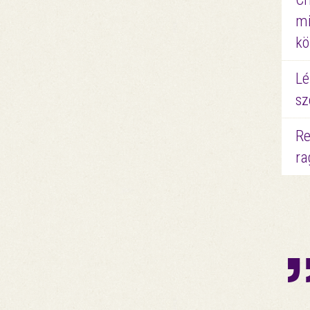
mi
kö
Lé
sz
Re
ra