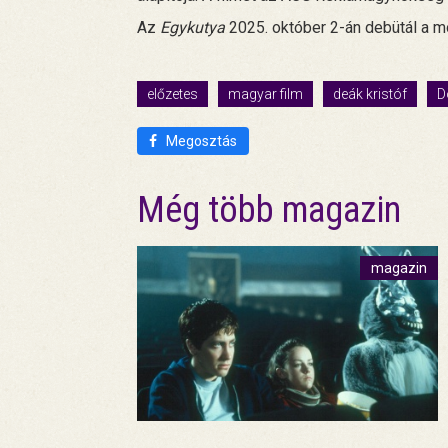
Az
Egykutya
2025. október 2-án debütál a m
előzetes
magyar film
deák kristóf
D
Megosztás
Még több magazin
magazin