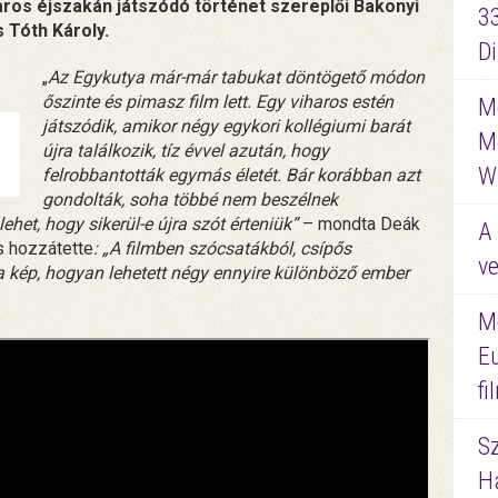
ros éjszakán játszódó történet szereplői Bakonyi
3
 Tóth Károly.
D
„
Az Egykutya már-már tabukat döntögető módon
őszinte és pimasz film lett. Egy viharos estén
Me
játszódik, amikor négy egykori kollégiumi barát
M
újra találkozik, tíz évvel azután, hogy
W
felrobbantották egymás életét. Bár korábban azt
gondolták, soha többé nem beszélnek
ehet, hogy sikerül-e újra szót érteniük”
– mondta Deák
A 
s hozzátette
: „A filmben szócsatákból, csípős
ve
 a kép, hogyan lehetett négy ennyire különböző ember
M
E
f
S
Ha