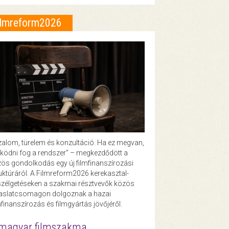
ilmreform2026
zalom, türelem és konzultáció. Ha ez megvan,
ödni fog a rendszer” – megkezdődött a
ös gondolkodás egy új filmfinanszírozási
uktúráról. A Filmreform2026 kerekasztal-
zélgetéseken a szakmai résztvevők közös
vaslatcsomagon dolgoznak a hazai
mfinanszírozás és filmgyártás jövőjéről.
magyar filmszakma