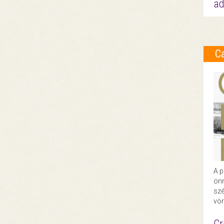
ad
C
A p
önr
szé
vör
Cr