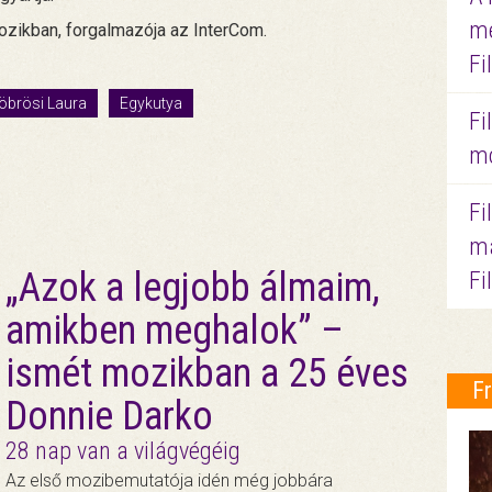
me
ozikban, forgalmazója az InterCom.
Fi
öbrösi Laura
Egykutya
Fi
mo
Fi
ma
„Azok a legjobb álmaim,
Fi
amikben meghalok” –
ismét mozikban a 25 éves
F
Donnie Darko
28 nap van a világvégéig
Az első mozibemutatója idén még jobbára