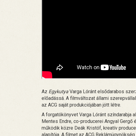
Az
Egykutya
Varga Lóránt elsődarabos szerz
előadássá. A filmváltozat állami szerepváll
az ACG saját produkciójában jött létre.
A forgatókönyvet Varga Lóránt színdarabja a
Mentes Endre, co-producerei Angyal Gergő 
működik közre Deák Kristóf, kreatív produc
alapítója. A filmet az ACG Reklámügynökség g