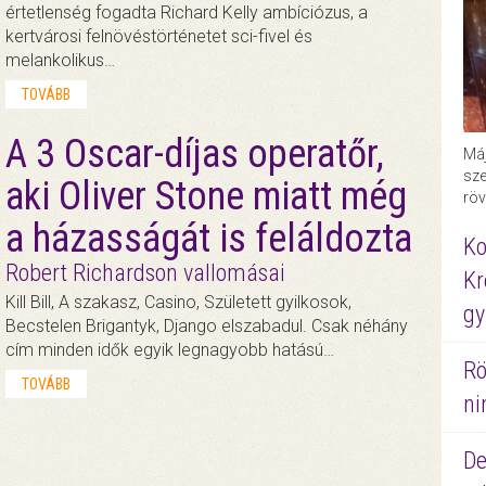
értetlenség fogadta Richard Kelly ambíciózus, a
kertvárosi felnövéstörténetet sci-fivel és
melankolikus…
TOVÁBB
A 3 Oscar-díjas operatőr,
Máj
sze
aki Oliver Stone miatt még
röv
a házasságát is feláldozta
Ko
Robert Richardson vallomásai
Kr
Kill Bill, A szakasz, Casino, Született gyilkosok,
gy
Becstelen Brigantyk, Django elszabadul. Csak néhány
cím minden idők egyik legnagyobb hatású…
Rö
TOVÁBB
ni
De