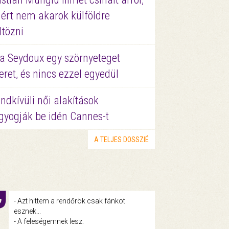
ért nem akarok külföldre
ltözni
a Seydoux egy szörnyeteget
eret, és nincs ezzel egyedül
ndkívüli női alakítások
gyogják be idén Cannes-t
A TELJES DOSSZIÉ
- Azt hittem a rendőrök csak fánkot
esznek...
- A feleségemnek lesz.