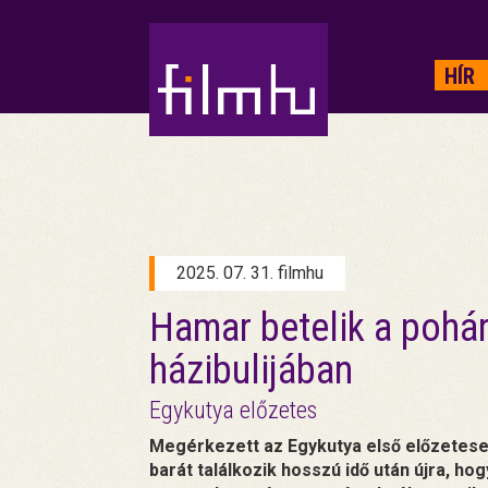
HIRDETÉS
HÍR
2025. 07. 31. filmhu
Hamar betelik a pohá
házibulijában
Egykutya előzetes
Megérkezett az Egykutya első előzetese. 
barát találkozik hosszú idő után újra, ho