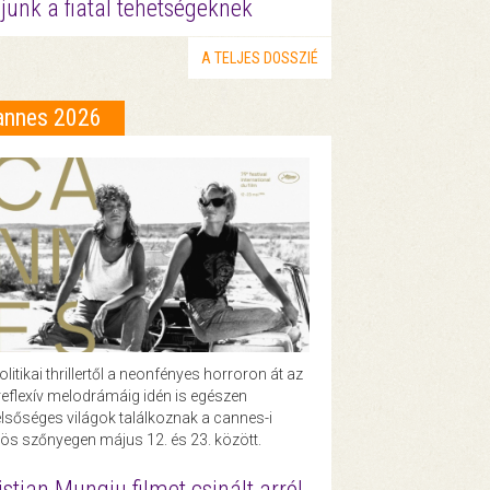
junk a fiatal tehetségeknek
A TELJES DOSSZIÉ
annes 2026
olitikai thrillertől a neonfényes horroron át az
eflexív melodrámáig idén is egészen
lsőséges világok találkoznak a cannes-i
ös szőnyegen május 12. és 23. között.
istian Mungiu filmet csinált arról,