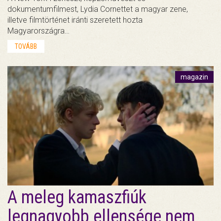
dokumentumfilmest, Lydia Cornettet a magyar zene,
illetve filmtörténet iránti szeretett hozta
Magyarországra…
TOVÁBB
magazin
A meleg kamaszfiúk
legnagyobb ellensége nem