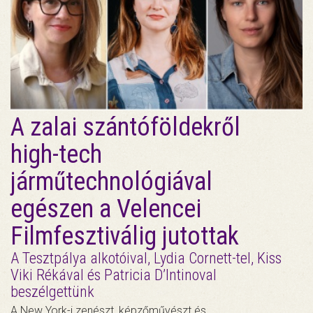
A zalai szántóföldekről
high-tech
járműtechnológiával
egészen a Velencei
Filmfesztiválig jutottak
A Tesztpálya alkotóival, Lydia Cornett-tel, Kiss
Viki Rékával és Patricia D’Intinoval
beszélgettünk
A New York-i zenészt, képzőművészt és