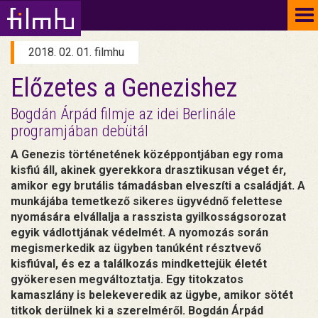
To
na
2018. 02. 01. filmhu
Előzetes a Genezishez
Bogdán Árpád filmje az idei Berlinále
programjában debütál
A Genezis történetének középpontjában egy roma
kisfiú áll, akinek gyerekkora drasztikusan véget ér,
amikor egy brutális támadásban elveszíti a családját. A
munkájába temetkező sikeres ügyvédnő felettese
nyomására elvállalja a rasszista gyilkosságsorozat
egyik vádlottjának védelmét. A nyomozás során
megismerkedik az ügyben tanúként résztvevő
kisfiúval, és ez a találkozás mindkettejük életét
gyökeresen megváltoztatja. Egy titokzatos
kamaszlány is belekeveredik az ügybe, amikor sötét
titkok derülnek ki a szerelméről. Bogdán Árpád