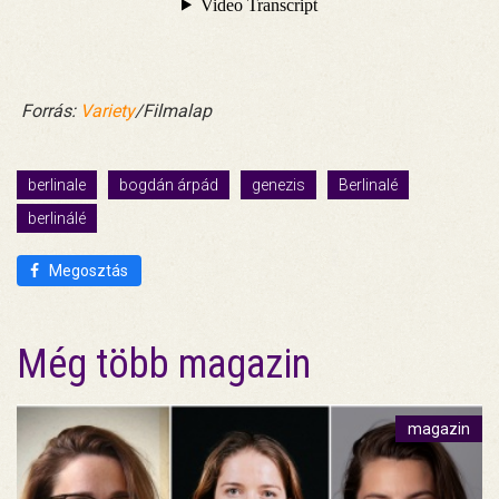
Forrás:
Variety
/Filmalap
berlinale
bogdán árpád
genezis
Berlinalé
berlinálé
Megosztás
Még több magazin
magazin