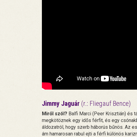
Jimmy Jaguár
(r.: Fliegauf Bence)
Miről szól?
Balfi Marci (Peer Krisztián) és tá
megkötöznek egy idős férfit, és egy csónakb
áldozatról, hogy szerb háborús bűnös. Az ese
ám hamarosan rabul ejti a férfi különös kari