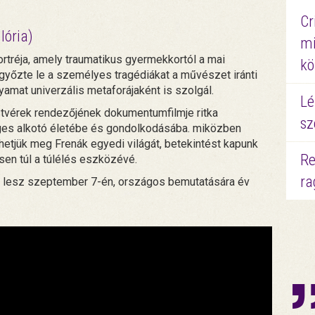
Cr
lória)
mi
ortréja, amely traumatikus gyermekkortól a mai
kö
n győzte le a személyes tragédiákat a művészet iránti
yamat univerzális metaforájaként is szolgál.
Lé
tvérek rendezőjének dokumentumfilmje ritka
sz
ges alkotó életébe és gondolkodásába. miközben
etjük meg Frenák egyedi világát, betekintést kapunk
Re
sen túl a túlélés eszközévé.
ra
n lesz szeptember 7-én, országos bemutatására év