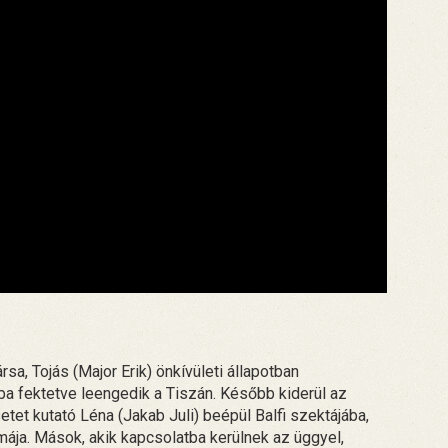
rsa, Tojás (Major Erik) önkívületi állapotban
a fektetve leengedik a Tiszán. Később kiderül az
tet kutató Léna (Jakab Juli) beépül Balfi szektájába,
zmája. Mások, akik kapcsolatba kerülnek az üggyel,