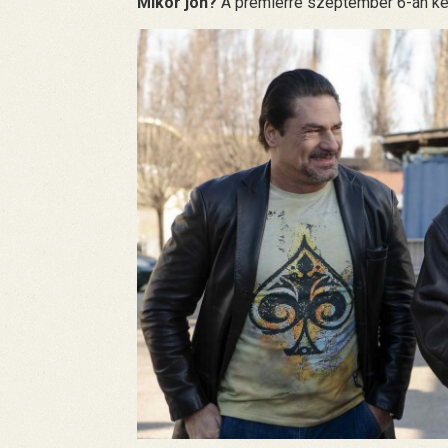
Mikor jön?
A premierre szeptember 6-án ker