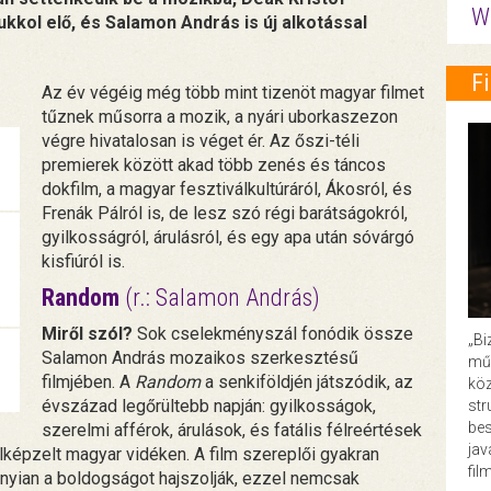
W
ukkol elő, és Salamon András is új alkotással
F
Az év végéig még több mint tizenöt magyar filmet
tűznek műsorra a mozik, a nyári uborkaszezon
végre hivatalosan is véget ér. Az őszi-téli
premierek között akad több zenés és táncos
dokfilm, a magyar fesztiválkultúráról, Ákosról, és
Frenák Pálról is, de lesz szó régi barátságokról,
gyilkosságról, árulásról, és egy apa után sóvárgó
kisfiúról is.
Random
(r.: Salamon András)
Miről szól?
Sok cselekményszál fonódik össze
„Bi
Salamon András mozaikos szerkesztésű
műk
filmjében. A
Random
a senkiföldjén játszódik, az
köz
évszázad legőrültebb napján: gyilkosságok,
str
bes
szerelmi afférok, árulások, és fatális félreértések
ja
 elképzelt magyar vidéken. A film szereplői gyakran
fil
nyian a boldogságot hajszolják, ezzel nemcsak