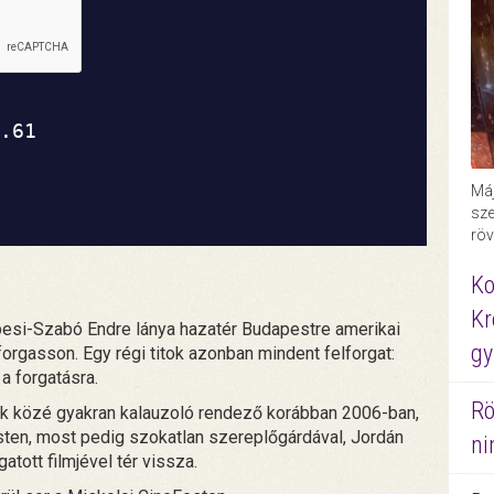
Máj
sze
röv
Ko
Kr
pesi-Szabó Endre lánya hazatér Budapestre amerikai
gy
 forgasson. Egy régi titok azonban mindent felforgat:
 a forgatásra.
Rö
ák közé gyakran kalauzoló rendező korábban 2006-ban,
sten, most pedig szokatlan szereplőgárdával, Jordán
ni
atott filmjével tér vissza.