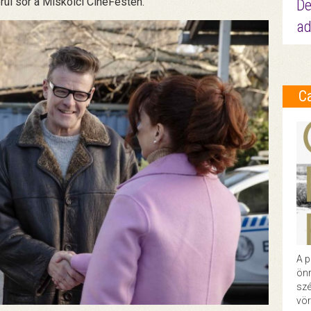
ül sor a Miskolci CineFesten.
De
ad
C
A p
önr
szé
vör