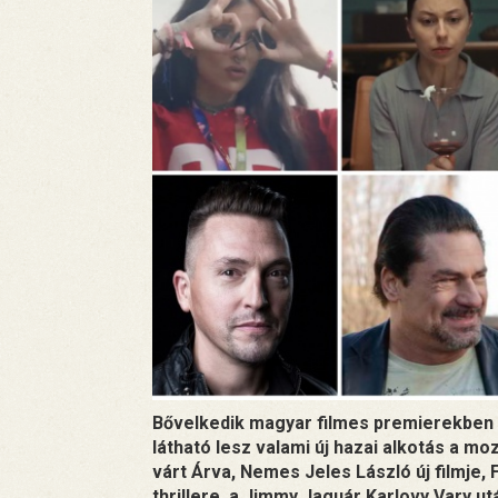
Bővelkedik magyar filmes premierekben az
látható lesz valami új hazai alkotás a m
várt Árva, Nemes Jeles László új filmje, 
thrillere, a Jimmy Jaguár Karlovy Vary u