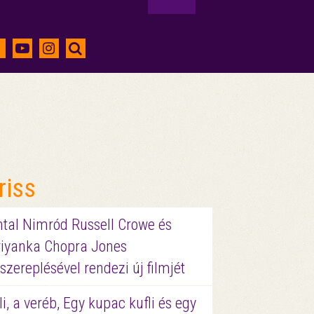
riss
ntal Nimród Russell Crowe és
riyanka Chopra Jones
szereplésével rendezi új filmjét
li, a veréb, Egy kupac kufli és egy