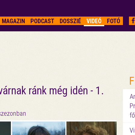
MAGAZIN
PODCAST
DOSSZIÉ
VIDEÓ
FOTÓ
F
várnak ránk még idén - 1.
A
P
 szezonban
fő
Vi