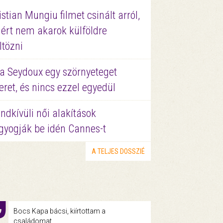
istian Mungiu filmet csinált arról,
ért nem akarok külföldre
ltözni
a Seydoux egy szörnyeteget
eret, és nincs ezzel egyedül
ndkívüli női alakítások
gyogják be idén Cannes-t
A TELJES DOSSZIÉ
Bocs Kapa bácsi, kiírtottam a
családomat...