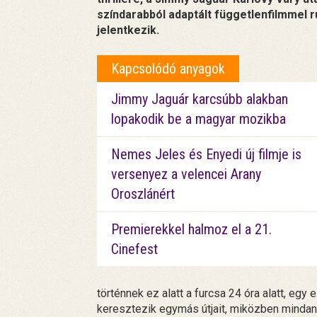
színdarabból adaptált függetlenfilmmel r
jelentkezik.
Kapcsolódó anyagok
Jimmy Jaguár karcsúbb alakban
lopakodik be a magyar mozikba
Nemes Jeles és Enyedi új filmje is
versenyez a velencei Arany
Oroszlánért
Premierekkel halmoz el a 21.
Cinefest
történnek ez alatt a furcsa 24 óra alatt, egy
keresztezik egymás útjait, miközben mindan