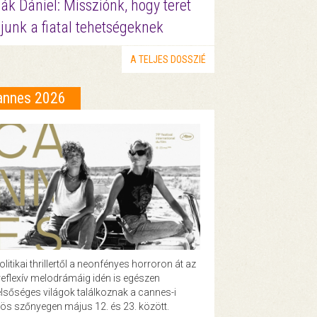
ák Dániel: Missziónk, hogy teret
junk a fiatal tehetségeknek
A TELJES DOSSZIÉ
annes 2026
olitikai thrillertől a neonfényes horroron át az
eflexív melodrámáig idén is egészen
lsőséges világok találkoznak a cannes-i
ös szőnyegen május 12. és 23. között.