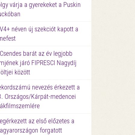
lgy várja a gyerekeket a Puskin
uckóban
V4+ néven új szekciót kapott a
nefest
 Csendes barát az év legjobb
lmjének járó FIPRESCI Nagydíj
löltjei között
ekordszámú nevezés érkezett a
3. Országos/Kárpát-medencei
iákfilmszemlére
gérkezett az első előzetes a
agyarországon forgatott