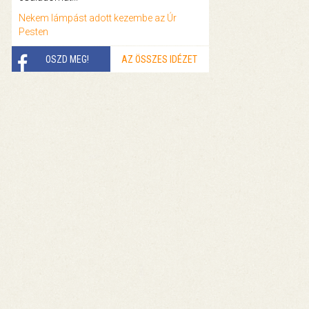
Nekem lámpást adott kezembe az Úr
Pesten
OSZD MEG!
AZ ÖSSZES IDÉZET