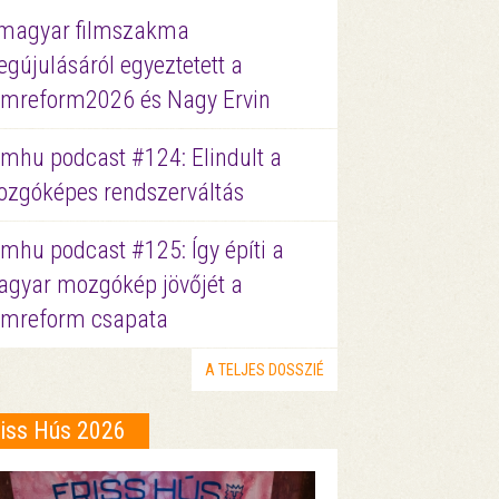
magyar filmszakma
gújulásáról egyeztetett a
lmreform2026 és Nagy Ervin
lmhu podcast #124: Elindult a
zgóképes rendszerváltás
lmhu podcast #125: Így építi a
gyar mozgókép jövőjét a
lmreform csapata
A TELJES DOSSZIÉ
riss Hús 2026