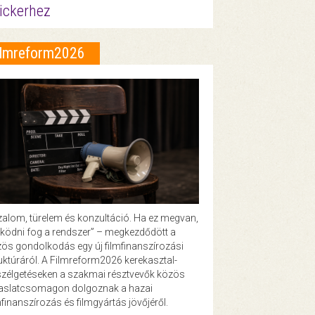
ickerhez
ilmreform2026
zalom, türelem és konzultáció. Ha ez megvan,
ödni fog a rendszer” – megkezdődött a
ös gondolkodás egy új filmfinanszírozási
uktúráról. A Filmreform2026 kerekasztal-
zélgetéseken a szakmai résztvevők közös
vaslatcsomagon dolgoznak a hazai
mfinanszírozás és filmgyártás jövőjéről.