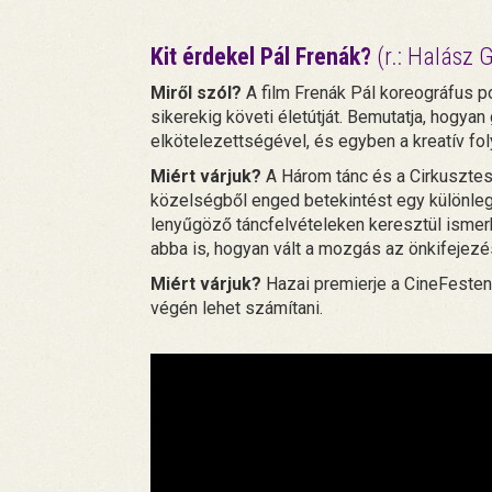
Kit érdekel Pál Frenák?
(r.: Halász G
Miről szól?
A film Frenák Pál koreográfus p
sikerekig követi életútját. Bemutatja, hogya
elkötelezettségével, és egyben a kreatív fol
Miért várjuk?
A Három tánc és a Cirkusztes
közelségből enged betekintést egy különle
lenyűgöző táncfelvételeken keresztül ismerh
abba is, hogyan vált a mozgás az önkifejezé
Miért várjuk?
Hazai premierje a CineFeste
végén lehet számítani.