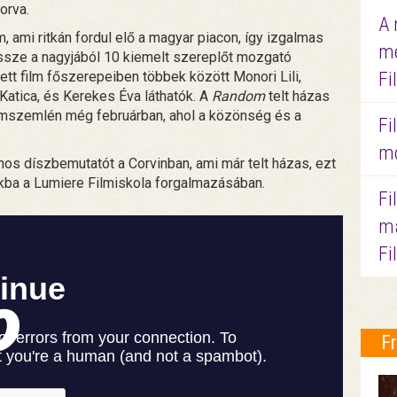
orva.
A 
m, ami ritkán fordul elő a magyar piacon, így izgalmas
me
ssze a nagyjából 10 kiemelt szereplőt mozgató
Fi
tett film főszerepeiben többek között Monori Lili,
atica, és Kerekes Éva láthatók. A
Random
telt házas
lmszemlén még februárban, ahol a közönség és a
Fi
mo
nos díszbemutatót a Corvinban, ami már telt házas, ezt
kba a Lumiere Filmiskola forgalmazásában.
Fi
ma
Fi
F