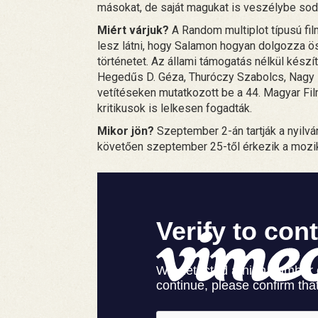
másokat, de saját magukat is veszélybe sod
Miért várjuk?
A Random multiplot típusú fil
lesz látni, hogy Salamon hogyan dolgozza ö
történetet. Az állami támogatás nélkül készí
Hegedűs D. Géza, Thuróczy Szabolcs, Nagy K
vetítéseken mutatkozott be a 44. Magyar Fi
kritikusok is lelkesen fogadták.
Mikor jön?
Szeptember 2-án tartják a nyilvá
követően szeptember 25-től érkezik a mozi