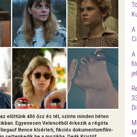
Tö
K
A 
Ci
A
fi
je
R
3
D
 előttünk álló ősz és tél, szinte minden héten
Me
ozikban. Egyenesen Velencéből érkezik a régóta
Fliegauf Bence kísérleti, fikciós dokumentumfilm-
M
tán settenkedik be a mozikba, Deák Kristóf