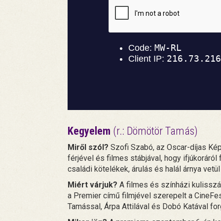
Kegyelem
(r.: Dömötör Tamás)
Miről szól?
Szofi Szabó, az Oscar-díjas Ké
férjével és filmes stábjával, hogy ifjúkoráról
családi kötelékek, árulás és halál árnya vetül
Miért várjuk?
A filmes és színházi kulissz
a Premier című filmjével szerepelt a CineFe
Tamással, Árpa Attilával és Dobó Katával forg