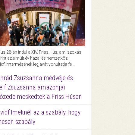
us 28-án indul a XIV. Friss Hús, ami szokás
rint az elmúlt év hazai és nemzetközi
idfilmtermésének legjavát vonultatja fel.
nrád Zsuzsanna medvéje és
eif Zsuzsanna amazonjai
őzedelmeskedtek a Friss Húson
vidfilmeknél az a szabály, hogy
ncsen szabály