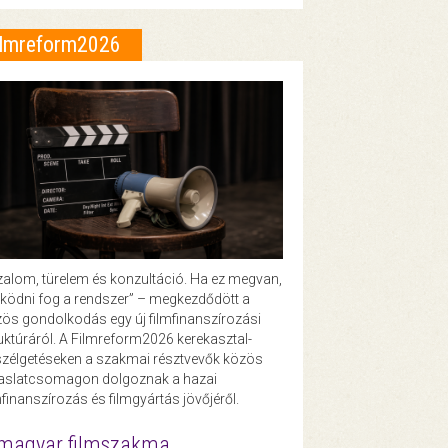
ilmreform2026
zalom, türelem és konzultáció. Ha ez megvan,
ödni fog a rendszer” – megkezdődött a
ös gondolkodás egy új filmfinanszírozási
uktúráról. A Filmreform2026 kerekasztal-
zélgetéseken a szakmai résztvevők közös
vaslatcsomagon dolgoznak a hazai
mfinanszírozás és filmgyártás jövőjéről.
magyar filmszakma