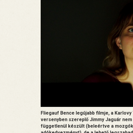
Fliegauf Bence legújabb filmje, a Karlov
versenyben szereplő Jimmy Jaguár nem c
függetlenül készült (beleértve a mozgó
adókedvezményt), de a lehető legszabada