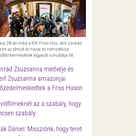
us 28-án indul a XIV. Friss Hús, ami szokás
rint az elmúlt év hazai és nemzetközi
idfilmtermésének legjavát vonultatja fel.
nrád Zsuzsanna medvéje és
eif Zsuzsanna amazonjai
őzedelmeskedtek a Friss Húson
vidfilmeknél az a szabály, hogy
ncsen szabály
ák Dániel: Missziónk, hogy teret