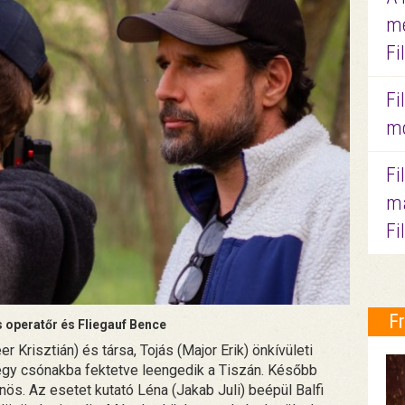
me
Fi
Fi
mo
Fi
ma
Fi
F
 operatőr és Fliegauf Bence
r Krisztián) és társa, Tojás (Major Erik) önkívületi
 egy csónakba fektetve leengedik a Tiszán. Később
nös. Az esetet kutató Léna (Jakab Juli) beépül Balfi