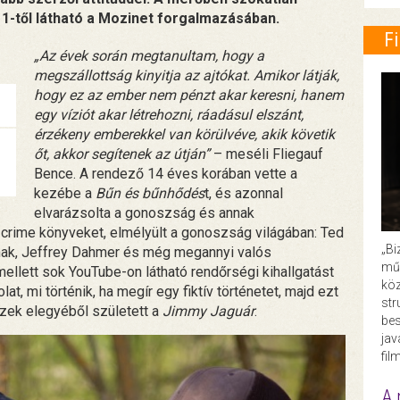
1-től látható a Mozinet forgalmazásában.
F
„Az évek során megtanultam, hogy a
megszállottság kinyitja az ajtókat. Amikor látják,
hogy ez az ember nem pénzt akar keresni, hanem
egy víziót akar létrehozni, ráadásul elszánt,
érzékeny emberekkel van körülvéve, akik követik
őt, akkor segítenek az útján”
– meséli Fliegauf
Bence. A rendező 14 éves korában vette a
kezébe a
Bűn és bűnhődés
t, és azonnal
elvarázsolta a gonoszság és annak
e crime könyveket, elmélyült a gonoszság világában: Ted
„Bi
mak, Jeffrey Dahmer és még megannyi valós
műk
llett sok YouTube-on látható rendőrségi kihallgatást
köz
t, mi történik, ha megír egy fiktív történetet, majd ezt
str
zek elegyéből született a
Jimmy Jaguár
.
bes
ja
fil
A 