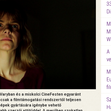
3
D
Me
M
W
A 
ve
M
E
f
y Varyban és a miskolci CineFesten egyaránt
S
sak a filmtámogatási rendszertől teljesen
képek gyártására igénybe vehető
Ha
bb szerzői attitűddel. A merőben szokatlan