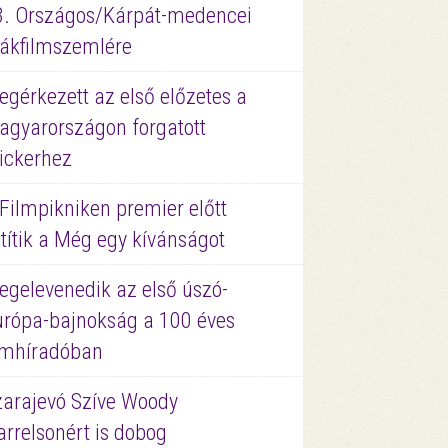
3. Országos/Kárpát-medencei
iákfilmszemlére
gérkezett az első előzetes a
agyarországon forgatott
ickerhez
Filmpikniken premier előtt
títik a Még egy kívánságot
egelevenedik az első úszó-
urópa-bajnokság a 100 éves
ilmhíradóban
zarajevó Szíve Woody
rrelsonért is dobog