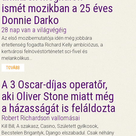
ismét mozikban a 25 éves
Donnie Darko
28 nap van a világvégéig
Az első mozibemutatója idén még jobbára
értetlenség fogadta Richard Kelly ambíciózus, a
kertvárosi felnövéstörténetet sci-fivel és
melankolikus…
TOVÁBB
A 3 Oscar-díjas operatőr,
aki Oliver Stone miatt még
a házasságát is feláldozta
Robert Richardson vallomásai
Kill Bill, A szakasz, Casino, Született gyilkosok,
Becstelen Brigantyk, Django elszabadul. Csak néhány