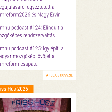
gújulásáról egyeztetett a
lmreform2026 és Nagy Ervin
lmhu podcast #124: Elindult a
zgóképes rendszerváltás
lmhu podcast #125: Így építi a
gyar mozgókép jövőjét a
lmreform csapata
A TELJES DOSSZIÉ
riss Hús 2026