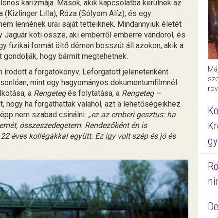
különös karizmája. Mások, akik kapcsolatba kerülnek az
a (Kizlinger Lilla), Róza (Sólyom Alíz), és egy
nem lennének urai saját tetteiknek. Mindannyiuk életét
y Jaguár köti össze, aki emberről emberre vándorol, és
gy fizikai formát öltő démon bosszút áll azokon, akik a
azt gondolják, hogy bármit megtehetnek.
Máj
ódott a forgatókönyv. Leforgatott jelenetenként
sze
hasonlóan, mint egy hagyományos dokumentumfilmnél.
röv
lkotása, a
Rengeteg
és folytatása, a
Rengeteg –
t, hogy ha forgathattak valahol, azt a lehetőségeikhez
Ko
képp nem szabad csinálni:
„ez az emberi gesztus: ha
Kr
szemét, összeszedegetem. Rendezőként én is
2 éves kollégákkal együtt. Ez így volt szép és jó és
gy
Rö
ni
De