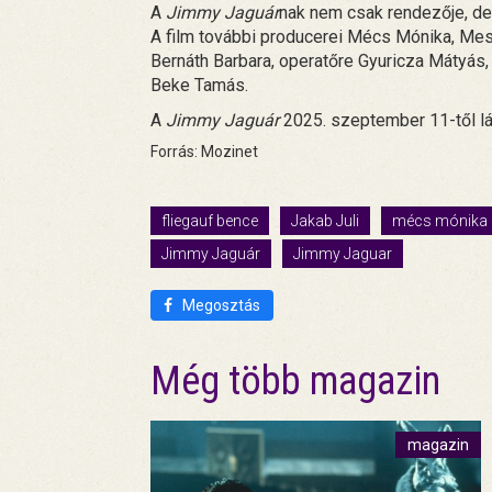
A
Jimmy Jaguár
nak nem csak rendezője, de 
A film további producerei Mécs Mónika, Mes
Bernáth Barbara, operatőre Gyuricza Mátyás
Beke Tamás.
A
Jimmy Jaguár
2025. szeptember 11-től l
Forrás: Mozinet
fliegauf bence
Jakab Juli
mécs mónika
Jimmy Jaguár
Jimmy Jaguar
Megosztás
Még több magazin
magazin