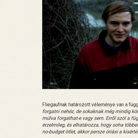
Fliegaufnak határozott véleménye van a függ
forgatni nehéz, de sokaknak még mindig kö
múlva forgathat-e vagy sem. Erről szól a fü
érzelmileg, és elhatározza, hogy soha többe
no-budget ötlet, akkor persze óriási a kísérté