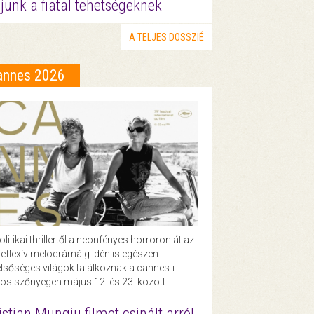
junk a fiatal tehetségeknek
A TELJES DOSSZIÉ
annes 2026
olitikai thrillertől a neonfényes horroron át az
eflexív melodrámáig idén is egészen
lsőséges világok találkoznak a cannes-i
ös szőnyegen május 12. és 23. között.
istian Mungiu filmet csinált arról,