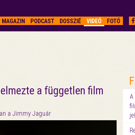
MAGAZIN
PODCAST
DOSSZIÉ
VIDEÓ
FOTÓ
F
telmezte a független film
A
fi
ban a Jimmy Jaguár
je
R