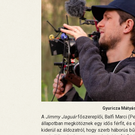
Gyuricza Mátyás
A
Jimmy Jaguár
főszereplői, Balfi Marci (Pee
állapotban megkötöznek egy idős férfit, és
kiderül az áldozatról, hogy szerb háborús bű