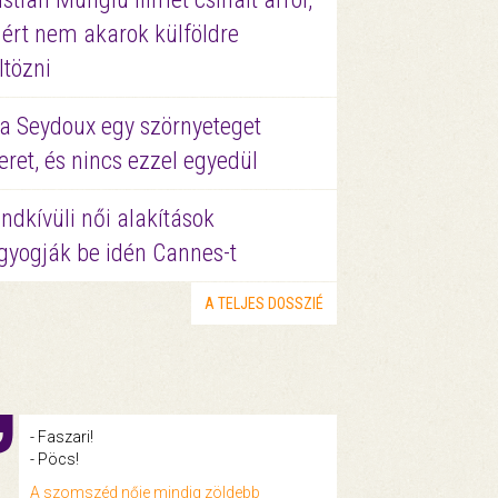
ért nem akarok külföldre
ltözni
a Seydoux egy szörnyeteget
eret, és nincs ezzel egyedül
ndkívüli női alakítások
gyogják be idén Cannes-t
A TELJES DOSSZIÉ
- Faszari!
- Pöcs!
A szomszéd nője mindig zöldebb