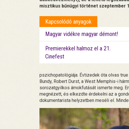
misztikus bűnügyi történet szeptember 1
Kapcsolódó anyagok
Magyar vidékre magyar démont!
Premierekkel halmoz el a 21.
Cinefest
pszichopatológiája. Évtizedek óta olvas tru
Bundy, Robert Durst, a West Memphis-i hár
sorozatgyilkos ámokfutását ismerte meg. Eme
megnézett, és elkezdte érdekelni az a gondola
dokumentarista helyzetben meséli el. Minde