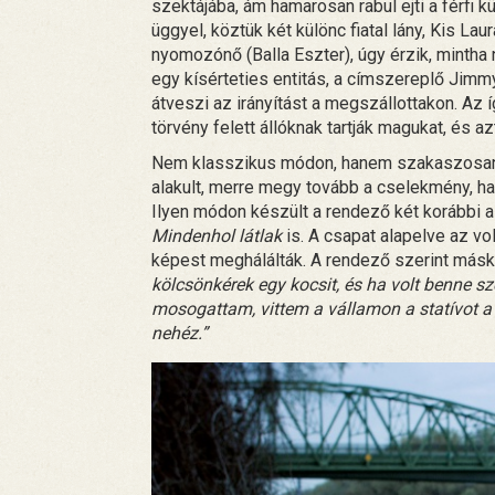
szektájába, ám hamarosan rabul ejti a férfi 
üggyel, köztük két különc fiatal lány, Kis Laur
nyomozónő (Balla Eszter), úgy érzik, mintha 
egy kísérteties entitás, a címszereplő Jimm
átveszi az irányítást a megszállottakon. Az í
törvény felett állóknak tartják magukat, és 
Nem klasszikus módon, hanem szakaszosan ír
alakult, merre megy tovább a cselekmény, 
Ilyen módon készült a rendező két korábbi a
Mindenhol látlak
is. A csapat alapelve az vol
képest meghálálták. A rendező szerint más
kölcsönkérek egy kocsit, és ha volt benne 
mosogattam, vittem a vállamon a statívot a 2
nehéz.”