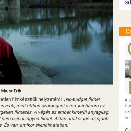
ad
C
Major Erik
etlen filmkészítők helyzetéről:
„No-budget filmet
A p
nnyebb, mint otthon szorongani azon, két-három év
önr
ggetlen filmezés. A végén az ember kimerül anyagilag,
szé
vör
t nem csinál ingyen filmet. Aztán amikor jön az újabb
s. És van, amikor ellenállhatatlan.”
Cr