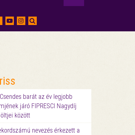
riss
 Csendes barát az év legjobb
lmjének járó FIPRESCI Nagydíj
löltjei között
ekordszámú nevezés érkezett a