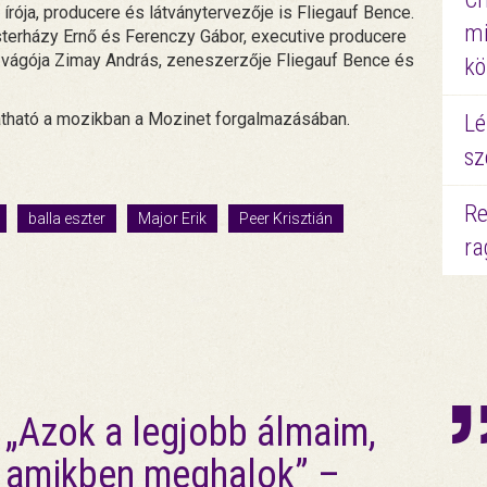
írója, producere és látványtervezője is Fliegauf Bence.
mi
terházy Ernő és Ferenczy Gábor, executive producere
, vágója Zimay András, zeneszerzője Fliegauf Bence és
kö
átható a mozikban a Mozinet forgalmazásában.
Lé
sz
Re
balla eszter
Major Erik
Peer Krisztián
ra
„Azok a legjobb álmaim,
amikben meghalok” –