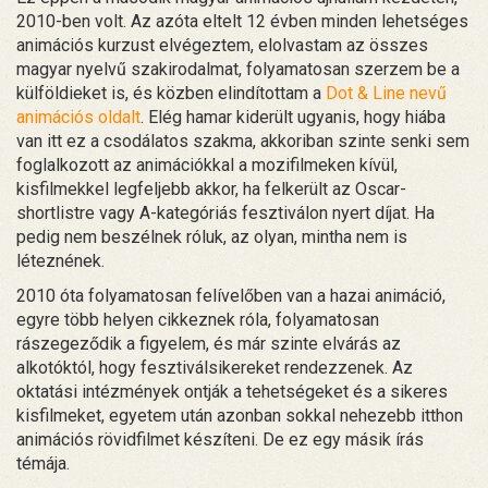
2010-ben volt. Az azóta eltelt 12 évben minden lehetséges
animációs kurzust elvégeztem, elolvastam az összes
magyar nyelvű szakirodalmat, folyamatosan szerzem be a
külföldieket is, és közben elindítottam a
Dot & Line nevű
animációs oldalt
. Elég hamar kiderült ugyanis, hogy hiába
van itt ez a csodálatos szakma, akkoriban szinte senki sem
foglalkozott az animációkkal a mozifilmeken kívül,
kisfilmekkel legfeljebb akkor, ha felkerült az Oscar-
shortlistre vagy A-kategóriás fesztiválon nyert díjat. Ha
pedig nem beszélnek róluk, az olyan, mintha nem is
léteznének.
2010 óta folyamatosan felívelőben van a hazai animáció,
egyre több helyen cikkeznek róla, folyamatosan
rászegeződik a figyelem, és már szinte elvárás az
alkotóktól, hogy fesztiválsikereket rendezzenek. Az
oktatási intézmények ontják a tehetségeket és a sikeres
kisfilmeket, egyetem után azonban sokkal nehezebb itthon
animációs rövidfilmet készíteni. De ez egy másik írás
témája.