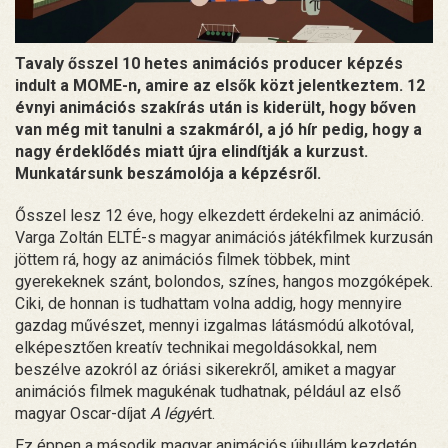
Tavaly ősszel 10 hetes animációs producer képzés
indult a MOME-n, amire az elsők közt jelentkeztem. 12
évnyi animációs szakírás után is kiderült, hogy bőven
van még mit tanulni a szakmáról, a jó hír pedig, hogy a
nagy érdeklődés miatt újra elindítják a kurzust.
Munkatársunk beszámolója a képzésről.
Ősszel lesz 12 éve, hogy elkezdett érdekelni az animáció.
Varga Zoltán ELTÉ-s magyar animációs játékfilmek kurzusán
jöttem rá, hogy az animációs filmek többek, mint
gyerekeknek szánt, bolondos, színes, hangos mozgóképek.
Ciki, de honnan is tudhattam volna addig, hogy mennyire
gazdag művészet, mennyi izgalmas látásmódú alkotóval,
elképesztően kreatív technikai megoldásokkal, nem
beszélve azokról az óriási sikerekről, amiket a magyar
animációs filmek magukénak tudhatnak, például az első
magyar Oscar-díjat
A légy
ért.
Ez éppen a második magyar animációs újhullám kezdetén,