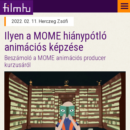
To
na
2022. 02. 11. Herczeg Zsófi
Ilyen a MOME hiánypótló
animációs képzése
Beszámoló a MOME animációs producer
kurzusáról