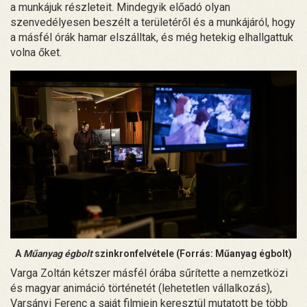
a munkájuk részleteit. Mindegyik előadó olyan
szenvedélyesen beszélt a területéről és a munkájáról, hogy
a másfél órák hamar elszálltak, és még hetekig elhallgattuk
volna őket.
A
Műanyag égbolt
szinkronfelvétele (Forrás: Műanyag égbolt)
Varga Zoltán kétszer másfél órába sűrítette a nemzetközi
és magyar animáció történetét (lehetetlen vállalkozás),
Varsányi Ferenc a saját filmjein keresztül mutatott be több