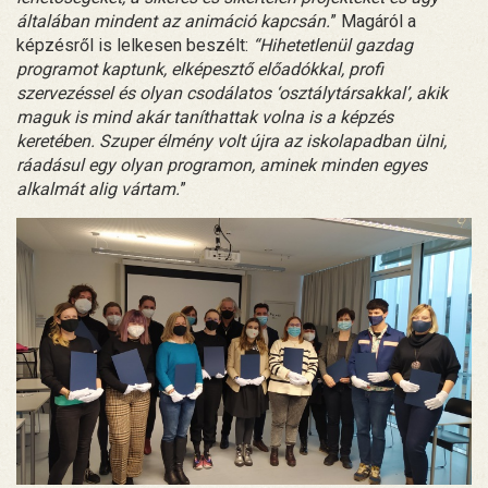
általában mindent az animáció kapcsán.
” Magáról a
képzésről is lelkesen beszélt:
“Hihetetlenül gazdag
programot kaptunk, elképesztő előadókkal, profi
szervezéssel és olyan csodálatos ‘osztálytársakkal’, akik
maguk is mind akár taníthattak volna is a képzés
keretében. Szuper élmény volt újra az iskolapadban ülni,
ráadásul egy olyan programon, aminek minden egyes
alkalmát alig vártam.
”