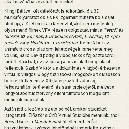
alkalmazásába vezetett be minket.
Klingl Bélával két délelőttöt is töltöttünk, ő a 3D
munkafolyamatot és a VFX izgalmait mutatta be a saját
stúdiója, a KGB munkáin keresztül, akik nem mellesleg
olyan menő filmek VFX részein dolgoztak, mint a
Testről és
lélekről
, az
Egy nap
, a
Drakulics elvtárs
, a
Viszkis
, az
Apró
mesék
, vagy
Hukkle
és a
Taxidermia
. Réthi Gábor az
animáció cross-platform lehetőségeit ismertette meg
velünk, Balló Dávid pedig a videójátékok fejlesztéséről
tartott előadást, ez az iparág a covid alatt még inkább
fellendült. Szabó Viktória a dokufilmes világból érkezett a
virtuális világba: ő egy tűzriadóval megspékelt előadáson
beszélt lelkesen az XR (kiterjesztett valóság)
felhasználási területeiről és saját projektjéről, melyet a
lengyel abortusztörvény elleni tüntetésen megjelent
méhrajok inspiráltak.
Aztán jött a lezárás, az utolsó hét, amikor stúdiókat
látogattunk. Először a CYD Virtual Studióba mentünk, ahol
Bényi Dániel a
Mandalorian
ből elterjedt ledfal
használatának számos lehetőségét ismertette, aztán a