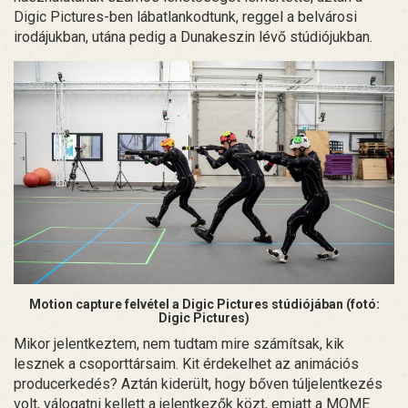
Digic Pictures-ben lábatlankodtunk, reggel a belvárosi
irodájukban, utána pedig a Dunakeszin lévő stúdiójukban.
Motion capture felvétel a Digic Pictures stúdiójában (fotó:
Digic Pictures)
Mikor jelentkeztem, nem tudtam mire számítsak, kik
lesznek a csoporttársaim. Kit érdekelhet az animációs
producerkedés? Aztán kiderült, hogy bőven túljelentkezés
volt, válogatni kellett a jelentkezők közt, emiatt a MOME