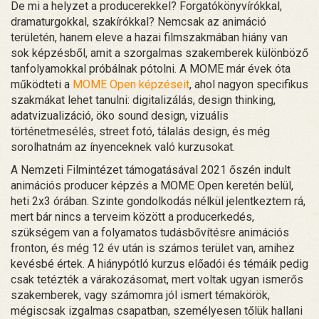
De mi a helyzet a producerekkel? Forgatókönyvírókkal,
dramaturgokkal, szakírókkal? Nemcsak az animáció
területén, hanem eleve a hazai filmszakmában hiány van
sok képzésből, amit a szorgalmas szakemberek különböző
tanfolyamokkal próbálnak pótolni. A MOME már évek óta
működteti a
MOME Open képzéseit
, ahol nagyon specifikus
szakmákat lehet tanulni: digitalizálás, design thinking,
adatvizualizáció, öko sound design, vizuális
történetmesélés, street fotó, tálalás design, és még
sorolhatnám az ínyenceknek való kurzusokat.
A Nemzeti Filmintézet támogatásával 2021 őszén indult
animációs producer képzés a MOME Open keretén belül,
heti 2x3 órában. Szinte gondolkodás nélkül jelentkeztem rá,
mert bár nincs a terveim között a producerkedés,
szükségem van a folyamatos tudásbővítésre animációs
fronton, és még 12 év után is számos terület van, amihez
kevésbé értek. A hiánypótló kurzus előadói és témáik pedig
csak tetézték a várakozásomat, mert voltak ugyan ismerős
szakemberek, vagy számomra jól ismert témakörök,
mégiscsak izgalmas csapatban, személyesen tőlük hallani