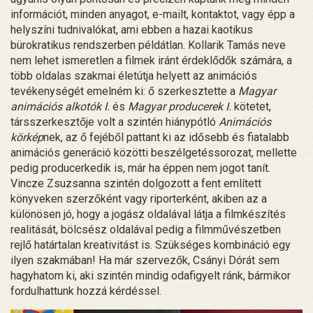
információt, minden anyagot, e-mailt, kontaktot, vagy épp a
helyszíni tudnivalókat, ami ebben a hazai kaotikus
bürokratikus rendszerben példátlan. Kollarik Tamás neve
nem lehet ismeretlen a filmek iránt érdeklődők számára, a
több oldalas szakmai életútja helyett az animációs
tevékenységét emelném ki: ő szerkesztette a
Magyar
animációs alkotók
I.
és
Magyar producerek I.
kötetet,
társszerkesztője volt a szintén hiánypótló
Animációs
körkép
nek, az ő fejéből pattant ki az idősebb és fiatalabb
animációs generáció közötti beszélgetéssorozat, mellette
pedig producerkedik is, már ha éppen nem jogot tanít.
Vincze Zsuzsanna szintén dolgozott a fent említett
könyveken szerzőként vagy riporterként, akiben az a
különösen jó, hogy a jogász oldalával látja a filmkészítés
realitását, bölcsész oldalával pedig a filmművészetben
rejlő határtalan kreativitást is. Szükséges kombináció egy
ilyen szakmában! Ha már szervezők, Csányi Dórát sem
hagyhatom ki, aki szintén mindig odafigyelt ránk, bármikor
fordulhattunk hozzá kérdéssel.