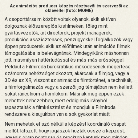
Az animációs producer képzés résztvevői és szervezői az
oklevéllel (fotó: MOME)
A csoporttársaim között voltak olyanok, akik aktívan
dolgoznak élőszereplős kisfilmeken, főleg mint
gyártásvezetők, art directorok, projekt managerek,
produkciós asszisztensek, pénzügyekkel foglalkozók vagy
éppen producerek, akik az élőfilmek után animációs filmek
támogatásába is belevágnának. Mindegyikünk máshonnan
jött, másmilyen háttértudással és más-más erősséggel.
Például a Filmiroda bürokratikus működésének megértése
számomra nehézséget okozott, akárcsak a filmjog, vagy a
3D és az XR, viszont az animációs filmtörténet, a technikák,
a filmforgalmazás vagy a szerzői jog témájában nem kellett
sokat ráncolnom a homlokom. Másnak meg éppen ezek
mehettek nehezebben, mert eddig más irányból
tapasztalták a filmkészítést és mondjuk a Filmiroda
rendszere a kisujjukban van a sok gyakorlat miatt.
Nem mehetek el szó nélkül a képzést koordináló csapat
mellől: látszott, hogy jogászok hozták össze a képzést,
ugyanis olyan pontosan és precízen kaptunk meg minden