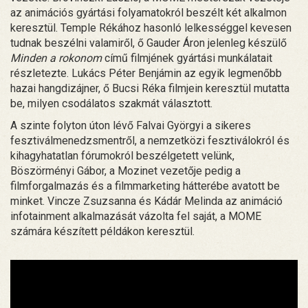
az animációs gyártási folyamatokról beszélt két alkalmon
keresztül. Temple Rékához hasonló lelkességgel kevesen
tudnak beszélni valamiről, ő Gauder Áron jelenleg készülő
Minden a rokonom
című filmjének gyártási munkálatait
részletezte. Lukács Péter Benjámin az egyik legmenőbb
hazai hangdizájner, ő Bucsi Réka filmjein keresztül mutatta
be, milyen csodálatos szakmát választott.
A szinte folyton úton lévő Falvai Györgyi a sikeres
fesztiválmenedzsmentről, a nemzetközi fesztiválokról és
kihagyhatatlan fórumokról beszélgetett velünk,
Böszörményi Gábor, a Mozinet vezetője pedig a
filmforgalmazás és a filmmarketing hátterébe avatott be
minket. Vincze Zsuzsanna és Kádár Melinda az animáció
infotainment alkalmazását vázolta fel saját, a MOME
számára készített példákon keresztül.