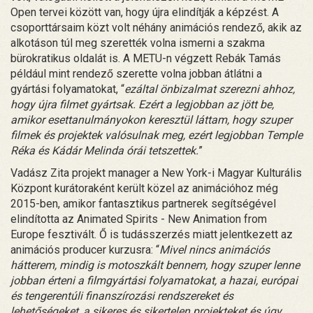
Open tervei között van, hogy újra elindítják a képzést. A
csoporttársaim közt volt néhány animációs rendező, akik az
alkotáson túl meg szerették volna ismerni a szakma
bürokratikus oldalát is. A METU-n végzett Rebák Tamás
például mint rendező szerette volna jobban átlátni a
gyártási folyamatokat, “
ezáltal önbizalmat szerezni ahhoz,
hogy újra filmet gyártsak. Ezért a legjobban az jött be,
amikor esettanulmányokon keresztül láttam, hogy szuper
filmek és projektek valósulnak meg, ezért legjobban Temple
Réka és Kádár Melinda órái tetszettek.
”
Vadász Zita projekt manager a New York-i Magyar Kulturális
Központ kurátoraként került közel az animációhoz még
2015-ben, amikor fantasztikus partnerek segítségével
elindította az Animated Spirits - New Animation from
Europe fesztivált. Ő is tudásszerzés miatt jelentkezett az
animációs producer kurzusra: “
Mivel nincs animációs
hátterem, mindig is motoszkált bennem, hogy szuper lenne
jobban érteni a filmgyártási folyamatokat, a hazai, európai
és tengerentúli finanszírozási rendszereket és
lehetőségeket, a sikeres és sikertelen projekteket és úgy