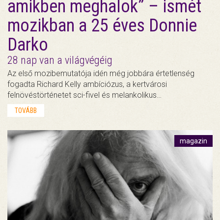
amikben meghalok” – ismét
mozikban a 25 éves Donnie
Darko
28 nap van a világvégéig
Az első mozibemutatója idén még jobbára értetlenség
fogadta Richard Kelly ambíciózus, a kertvárosi
felnövéstörténetet sci-fivel és melankolikus…
TOVÁBB
magazin