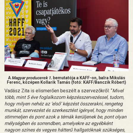
A
Magyar producerek 1.
bemutatója a KAFF-on, balra Mikulás
Ferenc, középen Kollarik Tamás (fotó: KAFF/Banczik Róbert)
Vadász Zita is elismerően beszélt a szervezőkről: “
Mivel
több, mint 5 éve foglalkozom képzésszervezéssel, tudom,
hogy milyen nehéz az ‘első’ képzést összerakni, rengeteg
munkát, szervezést és szerkesztést igényel, hogy minden
stimmeljen és pont azok a témák kerüljenek be, pont olyan
mélységben és sorrendben, amelyekre az egyébként
nagyon színes és vegyes hátterű hallgatóknak szükséges,