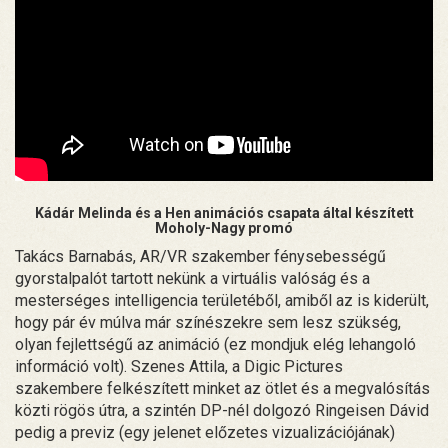
Kádár Melinda és a Hen animációs csapata által készített
Moholy-Nagy promó
Takács Barnabás, AR/VR szakember fénysebességű
gyorstalpalót tartott nekünk a virtuális valóság és a
mesterséges intelligencia területéből, amiből az is kiderült,
hogy pár év múlva már színészekre sem lesz szükség,
olyan fejlettségű az animáció (ez mondjuk elég lehangoló
információ volt). Szenes Attila, a Digic Pictures
szakembere felkészített minket az ötlet és a megvalósítás
közti rögös útra, a szintén DP-nél dolgozó Ringeisen Dávid
pedig a previz (egy jelenet előzetes vizualizációjának)