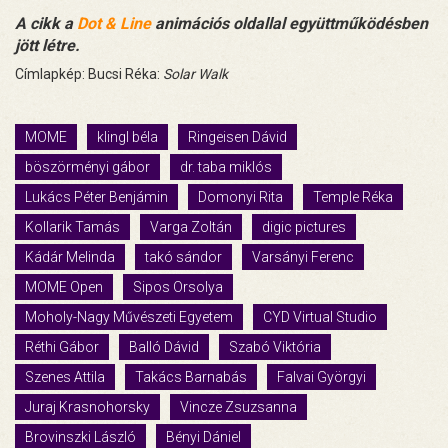
A cikk a
Dot & Line
animációs oldallal együttműködésben
jött létre.
Címlapkép: Bucsi Réka:
Solar Walk
MOME
klingl béla
Ringeisen Dávid
böszörményi gábor
dr. taba miklós
Lukács Péter Benjámin
Domonyi Rita
Temple Réka
Kollarik Tamás
Varga Zoltán
digic pictures
Kádár Melinda
takó sándor
Varsányi Ferenc
MOME Open
Sipos Orsolya
Moholy-Nagy Művészeti Egyetem
CYD Virtual Studio
Réthi Gábor
Balló Dávid
Szabó Viktória
Szenes Attila
Takács Barnabás
Falvai Györgyi
Juraj Krasnohorsky
Vincze Zsuzsanna
Brovinszki László
Bényi Dániel