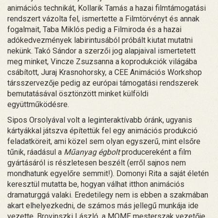
animációs technikát, Kollarik Tamás a hazai filmtámogatási
rendszert vázolta fel, ismertette a Filmtörvényt és annak
fogalmait, Taba Miklós pedig a Filmiroda és a hazai
adókedvezmények labirintusából próbált kiutat mutatni
nekünk. Takó Sándor a szerzői jog alapjaival ismertetett
meg minket, Vincze Zsuzsanna a koprodukciók világába
csábított, Juraj Krasnohorsky, a CEE Animációs Workshop
társszervezője pedig az európai támogatási rendszerek
bemutatásával ösztönzött minket külföldi
együttműködésre.
Sipos Orsolyával volt a leginteraktívabb óránk, ugyanis
kártyákkal játszva építettük fel egy animációs produkció
feladatköreit, ami közel sem olyan egyszerű, mint elsőre
tűnik, ráadásul a
Műanyag égbolt
producereként a film
gyártásáról is részletesen beszélt (erről sajnos nem
mondhatunk egyelőre semmit!). Domonyi Rita a saját életén
keresztül mutatta be, hogyan válhat itthon animációs
dramaturggá valaki. Eredetilegy nem is ebben a szakmában
akart elhelyezkedni, de számos más jellegű munkája ide
vezette. Brovinszki László, a MOME mesterszak vezetője