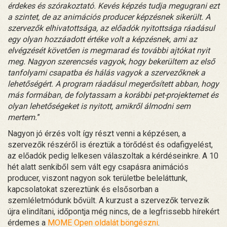
érdekes és szórakoztató. Kevés képzés tudja megugrani ezt
a szintet, de az animációs producer képzésnek sikerült. A
szervezők elhivatottsága, az előadók nyitottsága ráadásul
egy olyan hozzáadott értéke volt a képzésnek, ami az
elvégzését követően is megmarad és további ajtókat nyit
meg. Nagyon szerencsés vagyok, hogy bekerültem az első
tanfolyami csapatba és hálás vagyok a szervezőknek a
lehetőségért. A program ráadásul megerősített abban, hogy
más formában, de folytassam a korábbi pet-projektemet és
olyan lehetőségeket is nyitott, amikről álmodni sem
mertem.
”
Nagyon jó érzés volt így részt venni a képzésen, a
szervezők részéről is éreztük a törődést és odafigyelést,
az előadók pedig lelkesen válaszoltak a kérdéseinkre. A 10
hét alatt senkiből sem vált egy csapásra animációs
producer, viszont nagyon sok területbe beleláttunk,
kapcsolatokat szereztünk és elsősorban a
szemléletmódunk bővült. A kurzust a szervezők tervezik
újra elindítani, időpontja még nincs, de a legfrissebb hírekért
érdemes a
MOME Open oldalát böngészni
.