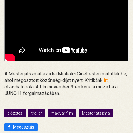
A Mesterjátszmát az idei Miskolci CineFesten mutatták be,
ahol megosztott közönség-díjat nyert. Kritikánk
itt
olvasható róla. A film november 9-én kerül a mozikba a
JUNO11 forgalmazásában.
előzetes
trailer
magyar film
Mesterjátszma
Megosztás