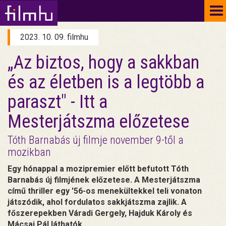
To
na
2023. 10. 09. filmhu
„Az biztos, hogy a sakkban
és az életben is a legtöbb a
paraszt" - Itt a
Mesterjátszma előzetese
Tóth Barnabás új filmje november 9-től a
mozikban
Egy hónappal a mozipremier előtt befutott Tóth
Barnabás új filmjének előzetese. A Mesterjátszma
című thriller egy '56-os menekültekkel teli vonaton
játszódik, ahol fordulatos sakkjátszma zajlik. A
főszerepekben Váradi Gergely, Hajduk Károly és
Mácsai Pál láthatók.