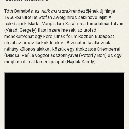
Tóth Barnabás, az
Akik maradtak
rendezőjének új filmje
1956-ba ülteti át Stefan Zweig híres sakknovelláját. A
sakkbajnok Márta (Varga-Járó Sára) és a forradalmár István
(Váradi Gergely) fiatal szerelmesek, az utolsó
menekültvonat egyikére jutnak fel, miközben Budapest
utcáit az orosz tankok lepik el. A vonaton találkoznak
néhány különös alakkal, köztük egy titokzatos úriemberrel
(Mácsai Pál), a végzet asszonnyával (Péterfy Bori) és egy
meghurcolt, sakkzseni pappal (Hajduk Károly).