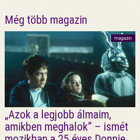
Még több magazin
magazin
„Azok a legjobb álmaim,
amikben meghalok” – ismét
mozikban a 25 éves Donnie