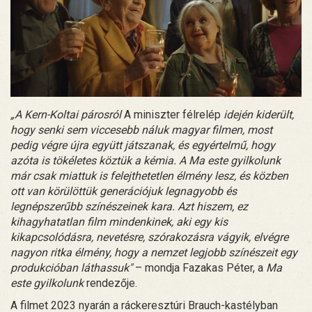
„A Kern-Koltai párosról
A miniszter félrelép
idején kiderült,
hogy senki sem viccesebb náluk magyar filmen, most
pedig végre újra együtt játszanak, és egyértelmű, hogy
azóta is tökéletes köztük a kémia. A Ma este gyilkolunk
már csak miattuk is felejthetetlen élmény lesz, és közben
ott van körülöttük generációjuk legnagyobb és
legnépszerűbb színészeinek kara. Azt hiszem, ez
kihagyhatatlan film mindenkinek, aki egy kis
kikapcsolódásra, nevetésre, szórakozásra vágyik, elvégre
nagyon ritka élmény, hogy a nemzet legjobb színészeit egy
produkcióban láthassuk"
– mondja Fazakas Péter, a
Ma
este gyilkolunk
rendezője.
A filmet 2023 nyarán a ráckeresztúri Brauch-kastélyban