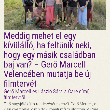
Meddig mehet el egy
kívülálló, ha feltűnik neki,
hogy egy másik családban
baj van? – Gerő Marcell
Velencében mutatja be új
filmtervét
Gerő Marcell és László Sára a Care című
filmtervről
Első nagyjátékfilm-rendezésére készül Gerő Marcell, a
Káin gyermekei című dokumentumfilm alkotója. A Care