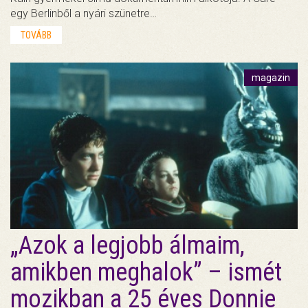
egy Berlinből a nyári szünetre…
TOVÁBB
magazin
„Azok a legjobb álmaim,
amikben meghalok” – ismét
mozikban a 25 éves Donnie