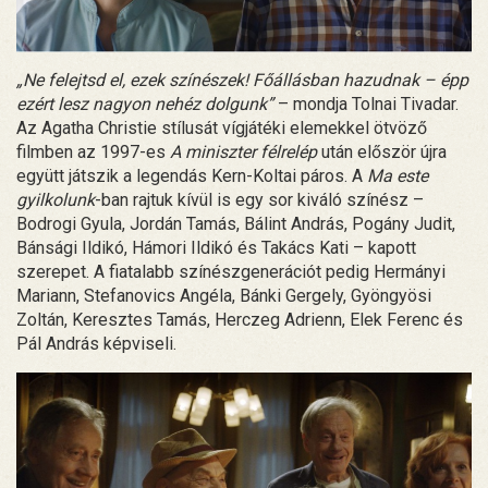
„Ne felejtsd el, ezek színészek! Főállásban hazudnak – épp
ezért lesz nagyon nehéz dolgunk”
– mondja Tolnai Tivadar.
Az Agatha Christie stílusát vígjátéki elemekkel ötvöző
filmben az 1997-es
A miniszter félrelép
után először újra
együtt játszik a legendás Kern-Koltai páros. A
Ma este
gyilkolunk
-ban rajtuk kívül is egy sor kiváló színész –
Bodrogi Gyula, Jordán Tamás, Bálint András, Pogány Judit,
Bánsági Ildikó, Hámori Ildikó és Takács Kati – kapott
szerepet. A fiatalabb színészgenerációt pedig Hermányi
Mariann, Stefanovics Angéla, Bánki Gergely, Gyöngyösi
Zoltán, Keresztes Tamás, Herczeg Adrienn, Elek Ferenc és
Pál András képviseli.