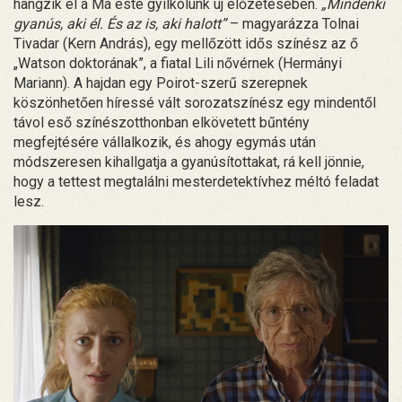
hangzik el a Ma este gyilkolunk új előzetesében.
„Mindenki
gyanús, aki él. És az is, aki halott”
– magyarázza Tolnai
Tivadar (Kern András), egy mellőzött idős színész az ő
„Watson doktorának”, a fiatal Lili nővérnek (Hermányi
Mariann). A hajdan egy Poirot-szerű szerepnek
köszönhetően híressé vált sorozatszínész egy mindentől
távol eső színészotthonban elkövetett bűntény
megfejtésére vállalkozik, és ahogy egymás után
módszeresen kihallgatja a gyanúsítottakat, rá kell jönnie,
hogy a tettest megtalálni mesterdetektívhez méltó feladat
lesz.