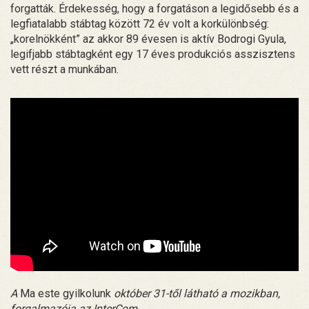
forgatták. Érdekesség, hogy a forgatáson a legidősebb és a
legfiatalabb stábtag között 72 év volt a korkülönbség:
„korelnökként” az akkor 89 évesen is aktív Bodrogi Gyula,
legifjabb stábtagként egy 17 éves produkciós asszisztens
vett részt a munkában.
A
Ma este gyilkolunk
október 31-től látható a mozikban,
forgalmazója az InterCom.