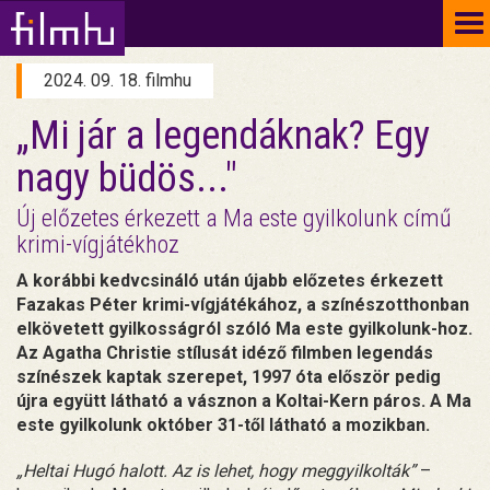
To
na
2024. 09. 18. filmhu
„Mi jár a legendáknak? Egy
nagy büdös..."
Új előzetes érkezett a Ma este gyilkolunk című
krimi-vígjátékhoz
A korábbi kedvcsináló után újabb előzetes érkezett
Fazakas Péter krimi-vígjátékához, a színészotthonban
elkövetett gyilkosságról szóló Ma este gyilkolunk-hoz.
Az Agatha Christie stílusát idéző filmben legendás
színészek kaptak szerepet, 1997 óta először pedig
újra együtt látható a vásznon a Koltai-Kern páros. A Ma
este gyilkolunk október 31-től látható a mozikban.
„Heltai Hugó halott. Az is lehet, hogy meggyilkolták”
–