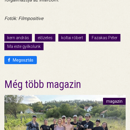
Fotók: Filmpositive
kern andrás
előzetes
koltai róbert
Fazakas Péter
Ma este gyilkolunk
Megosztás
Még több magazin
magazin