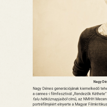
Nagy Dén
Nagy Dénes generációjának kiemelkedő teh
a cannes-i filmfesztivál „Rendezők Kéthete
falu hétköznapjaiból
című, az NMHH Mecenat
portréfilmjéért elnyerte a Magyar Filmkritikus