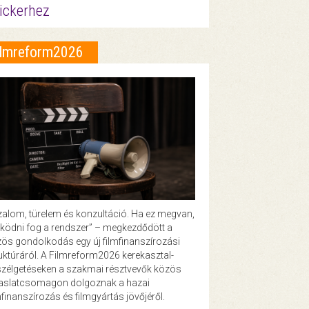
ickerhez
ilmreform2026
zalom, türelem és konzultáció. Ha ez megvan,
ödni fog a rendszer” – megkezdődött a
ös gondolkodás egy új filmfinanszírozási
uktúráról. A Filmreform2026 kerekasztal-
zélgetéseken a szakmai résztvevők közös
vaslatcsomagon dolgoznak a hazai
mfinanszírozás és filmgyártás jövőjéről.