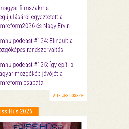
magyar filmszakma
gújulásáról egyeztetett a
lmreform2026 és Nagy Ervin
lmhu podcast #124: Elindult a
zgóképes rendszerváltás
lmhu podcast #125: Így építi a
gyar mozgókép jövőjét a
lmreform csapata
A TELJES DOSSZIÉ
riss Hús 2026