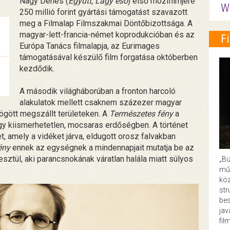
Nagy Dénes (
Együtt, Lágy eső
) első mozifilmjére
W
250 millió forint gyártási támogatást szavazott
meg a Filmalap Filmszakmai Döntőbizottsága. A
magyar-lett-francia-német koprodukcióban és az
F
Európa Tanács filmalapja, az Eurimages
támogatásával készülő film forgatása októberben
kezdődik.
A második világháborúban a fronton harcoló
alakulatok mellett csaknem százezer magyar
 mögött megszállt területeken. A
Természetes fény
a
egy kiismerhetetlen, mocsaras erdőségben. A történet
 amely a vidéket járva, eldugott orosz falvakban
ény
ennek az egységnek a mindennapjait mutatja be az
tül, aki parancsnokának váratlan halála miatt súlyos
„Bi
műk
köz
str
bes
ja
fil