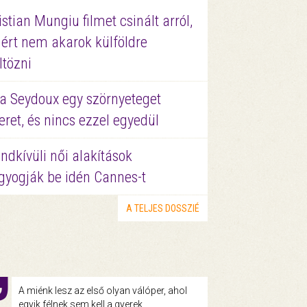
istian Mungiu filmet csinált arról,
ért nem akarok külföldre
ltözni
a Seydoux egy szörnyeteget
eret, és nincs ezzel egyedül
ndkívüli női alakítások
gyogják be idén Cannes-t
A TELJES DOSSZIÉ
A miénk lesz az első olyan válóper, ahol
egyik félnek sem kell a gyerek.