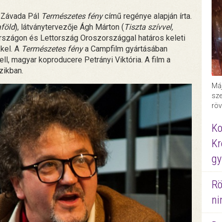
 Závada Pál
Természetes fény
című regénye alapján írta.
aföld
), látványtervezője Ágh Márton (
Tiszta szívvel,
országon és Lettország Oroszországgal határos keleti
kkel. A
Természetes fény
a Campfilm gyártásában
l, magyar koproducere Petrányi Viktória. A film a
zikban.
Máj
sze
röv
Ko
Kr
gy
Rö
ni