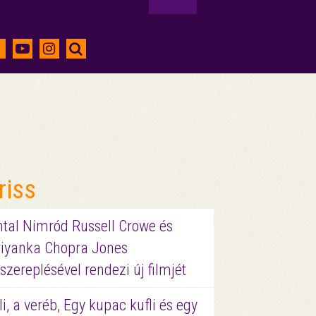
riss
ntal Nimród Russell Crowe és
riyanka Chopra Jones
szereplésével rendezi új filmjét
li, a veréb, Egy kupac kufli és egy