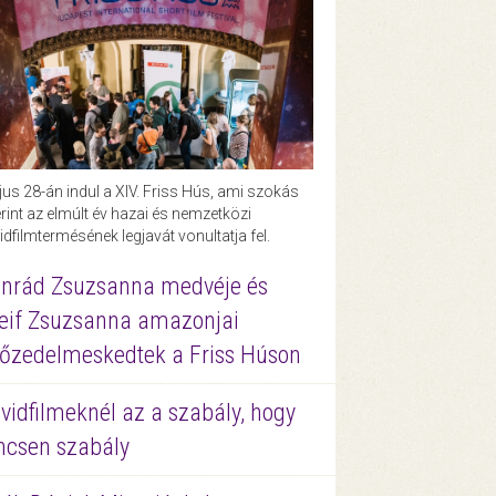
us 28-án indul a XIV. Friss Hús, ami szokás
rint az elmúlt év hazai és nemzetközi
idfilmtermésének legjavát vonultatja fel.
nrád Zsuzsanna medvéje és
eif Zsuzsanna amazonjai
őzedelmeskedtek a Friss Húson
vidfilmeknél az a szabály, hogy
ncsen szabály