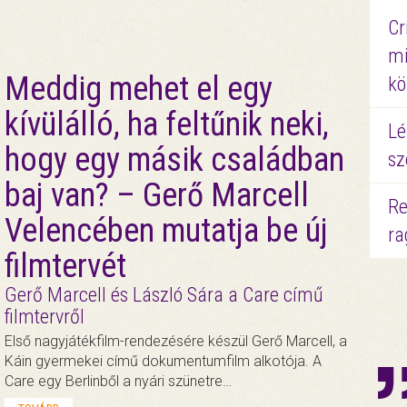
Cr
mi
Meddig mehet el egy
kö
kívülálló, ha feltűnik neki,
Lé
hogy egy másik családban
sz
baj van? – Gerő Marcell
Re
Velencében mutatja be új
ra
filmtervét
Gerő Marcell és László Sára a Care című
filmtervről
Első nagyjátékfilm-rendezésére készül Gerő Marcell, a
Káin gyermekei című dokumentumfilm alkotója. A
Care egy Berlinből a nyári szünetre…