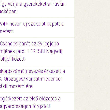
lgy várja a gyerekeket a Puskin
uckóban
V4+ néven új szekciót kapott a
nefest
 Csendes barát az év legjobb
lmjének járó FIPRESCI Nagydíj
löltjei között
ekordszámú nevezés érkezett a
3. Országos/Kárpát-medencei
iákfilmszemlére
gérkezett az első előzetes a
agyarországon forgatott