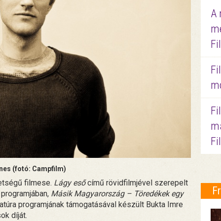
A 
me
Fi
Fi
mo
Fi
ma
Fi
es (fotó: Campfilm)
etségű filmese.
Lágy eső
című rövidfilmjével szerepelt
F
” programjában,
Másik Magyarország – Töredékek egy
úra programjának támogatásával készült Bukta Imre
ok díját.