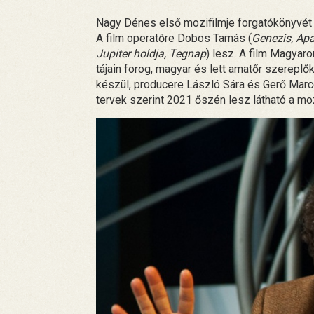
Nagy Dénes első mozifilmje forgatókönyvét
A film operatőre Dobos Tamás (
Genezis, Ap
Jupiter holdja, Tegnap
) lesz. A film Magyar
tájain forog, magyar és lett amatőr szereplő
készül, producere László Sára és Gerő Marcel
tervek szerint 2021 őszén lesz látható a mo