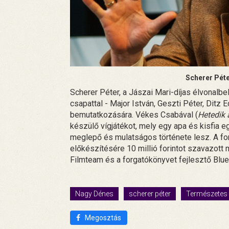
Scherer Péte
Scherer Péter, a Jászai Mari-díjas élvonalb
csapattal - Major István, Geszti Péter, Ditz 
bemutatkozására. Vékes Csabával (
Hetedik 
készülő vígjátékot, mely egy apa és kisfia e
meglepő és mulatságos története lesz. A fo
előkészítésére 10 millió forintot szavazot
Filmteam és a forgatókönyvet fejlesztő Blue
Nagy Dénes
scherer péter
Természetes 
Megosztás