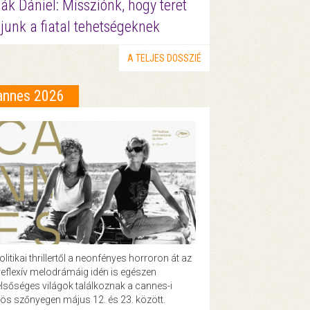
ák Dániel: Missziónk, hogy teret
junk a fiatal tehetségeknek
A TELJES DOSSZIÉ
annes 2026
olitikai thrillertől a neonfényes horroron át az
eflexív melodrámáig idén is egészen
lsőséges világok találkoznak a cannes-i
ös szőnyegen május 12. és 23. között.