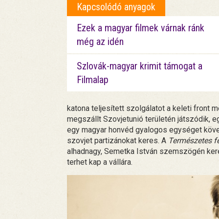
Kapcsolódó anyagok
Ezek a magyar filmek várnak ránk
még az idén
Szlovák-magyar krimit támogat a
Filmalap
katona teljesített szolgálatot a keleti front
megszállt Szovjetunió területén játszódik, 
egy magyar honvéd gyalogos egységet követ,
szovjet partizánokat keres. A
Természetes f
alhadnagy, Semetka István szemszögén keresz
terhet kap a vállára.