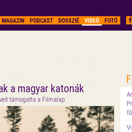
MAGAZIN
PODCAST
DOSSZIÉ
VIDEÓ
FOTÓ
F
ak a magyar katonák
A
veit támogatta a Filmalap
P
fő
Vi