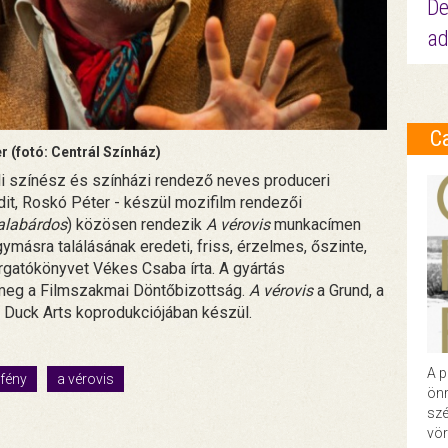
De
ad
C
r (fotó: Centrál Színház)
eli színész és színházi rendező neves produceri
Edit, Roskó Péter - készül mozifilm rendezői
alabárdos
) közösen rendezik
A vérovis
munkacímen
gymásra találásának eredeti, friss, érzelmes, őszinte,
rgatókönyvet Vékes Csaba írta. A gyártás
t meg a Filmszakmai Döntőbizottság.
A vérovis
a Grund, a
 Duck Arts koprodukciójában készül.
A p
fény
a vérovis
önr
szé
vör