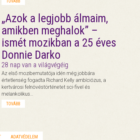
TOVÁBB
„Azok a legjobb álmaim,
amikben meghalok” –
ismét mozikban a 25 éves
Donnie Darko
28 nap van a világvégéig
Az első mozibemutatója idén még jobbára
értetlenség fogadta Richard Kelly ambíciózus, a
kertvárosi felnövéstörténetet sci-fivel és
melankolikus…
TOVÁBB
T
ADATVÉDELEM