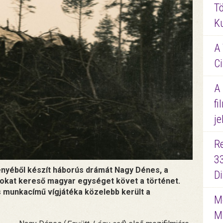
Tö
K
A 
Ci
A
fi
je
R
3
nyéből készít háborús drámát Nagy Dénes, a
D
nokat kereső magyar egységet követ a történet.
 munkacímű vígjátéka közelebb került a
Me
M