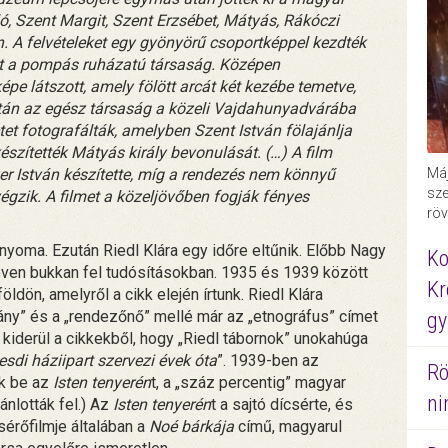
ló, Szent Margit, Szent Erzsébet, Mátyás, Rákóczi
n. A felvételeket egy gyönyörű csoportképpel kezdték
tt a pompás ruházatú társaság. Középen
pe látszott, amely fölött arcát két kezébe temetve,
után az egész társaság a közeli Vajdahunyadvárába
etet fotografálták, amelyben Szent István fölajánlja
zítették Mátyás király bevonulását. (…) A film
Máj
yer István készítette, míg a rendezés nem könnyű
sze
gzik. A filmet a közeljövőben fogják fényes
röv
yoma. Ezután Riedl Klára egy időre eltűnik. Előbb Nagy
Ko
néven bukkan fel tudósításokban. 1935 és 1939 között
Kr
ldön, amelyről a cikk elején írtunk. Riedl Klára
eány” és a „rendezőnő” mellé már az „etnográfus” címet
gy
s kiderül a cikkekből, hogy „Riedl tábornok” unokahúga
di háziipart szervezi évek óta
”. 1939-ben az
Rö
ák be az
Isten tenyerén
t, a „száz percentig” magyar
ni
ánlották fel.) Az
Isten tenyerén
t a sajtó dícsérte, és
sérőfilmje általában a
Noé bárkája
című, magyarul