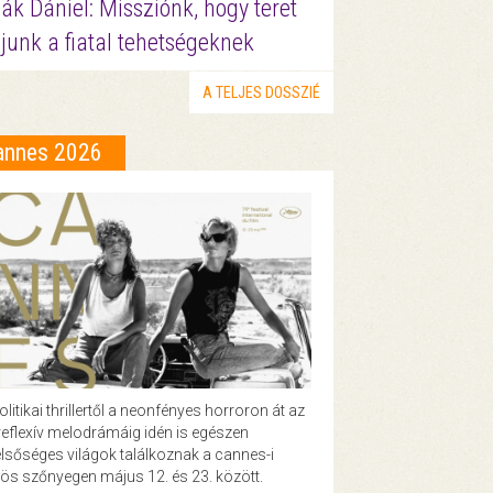
ák Dániel: Missziónk, hogy teret
junk a fiatal tehetségeknek
A TELJES DOSSZIÉ
annes 2026
olitikai thrillertől a neonfényes horroron át az
eflexív melodrámáig idén is egészen
lsőséges világok találkoznak a cannes-i
ös szőnyegen május 12. és 23. között.