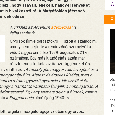
W
t jelzi, hogy szavalt, énekelt, hangversenyeket
nt is hivatkozott rá. A Matyóföldön játszódó
 érdeklődése.
F
A cikkhez az Arcanum
adatbázisát
is
felhasználtuk.
Orvosok filmje parasztokról – szólt a szalagcím,
amely nem sejtette a rendezőnő személyét a
Hétfő reggel
című lap 1939. augusztus 21-i
számában. Egy másik tudósítás aztán már
részletesen feltárta az összefüggéseket és
 van itt szó. „
A mosolygós magyar falu levegőjét és a
magyar népi film. Merész és érdekes kísérlet, mert a
„Bi
hanem a falu egyszerű gyermekei, kik szívüket és
műk
t ahogy a harmatos vadrózsa felnyílik a napsugárban. A
köz
őrőrmesterrel. Egy-egy jelenete olyan a filmnek, mint a
str
ató a
Függetlenség
című újság 1940-es
bes
ja
fil
jlott forgatás mozgatórugója valóban egy orvos,