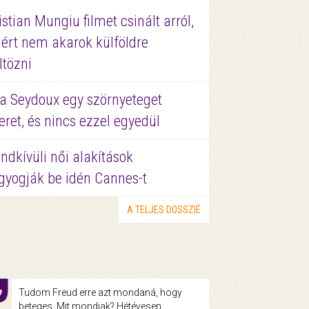
istian Mungiu filmet csinált arról,
ért nem akarok külföldre
ltözni
a Seydoux egy szörnyeteget
eret, és nincs ezzel egyedül
ndkívüli női alakítások
gyogják be idén Cannes-t
A TELJES DOSSZIÉ
Tudom Freud erre azt mondaná, hogy
beteges. Mit mondjak? Hétévesen