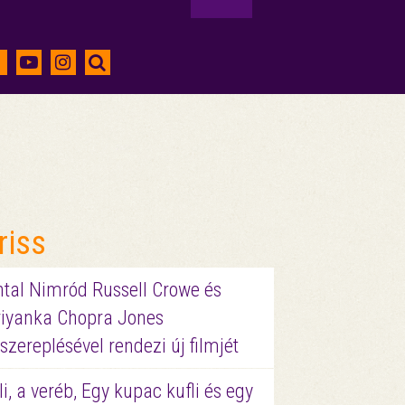
riss
ntal Nimród Russell Crowe és
riyanka Chopra Jones
szereplésével rendezi új filmjét
li, a veréb, Egy kupac kufli és egy