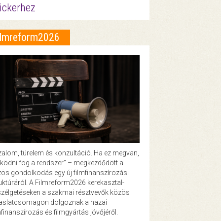
ickerhez
ilmreform2026
zalom, türelem és konzultáció. Ha ez megvan,
ödni fog a rendszer” – megkezdődött a
ös gondolkodás egy új filmfinanszírozási
uktúráról. A Filmreform2026 kerekasztal-
zélgetéseken a szakmai résztvevők közös
vaslatcsomagon dolgoznak a hazai
mfinanszírozás és filmgyártás jövőjéről.