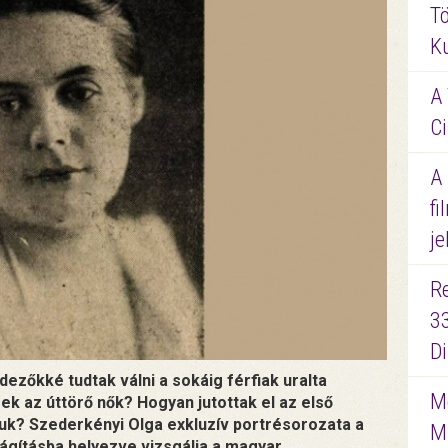
Tö
K
A 
Ci
A
fi
je
R
3
D
dezőkké tudtak válni a sokáig férfiak uralta
Me
k az úttörő nők? Hogyan jutottak el az első
ájuk? Szederkényi Olga exkluzív portrésorozata a
M
lágításba helyezve vizsgálja a magyar