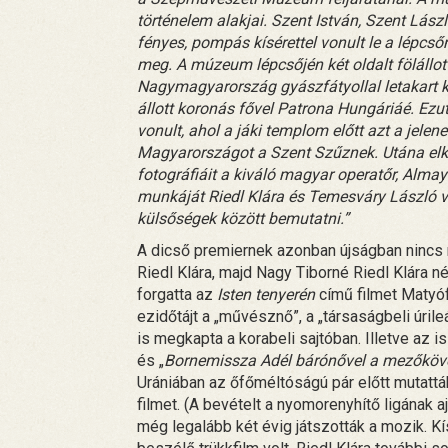
történelem alakjai. Szent István, Szent Lász
fényes, pompás kísérettel vonult le a lépcső
meg. A múzeum lépcsőjén két oldalt fölállo
Nagymagyarország gyászfátyollal letakart ké
állott koronás fővel Patrona Hungáriáé. Ez
vonult, ahol a jáki templom előtt azt a jelen
Magyarországot a Szent Szűznek. Utána elkés
fotográfiáit a kiváló magyar operatőr, Alma
munkáját Riedl Klára és Temesváry László vé
külsőségek között bemutatni.”
A dicső premiernek azonban újságban nincs n
Riedl Klára, majd Nagy Tiborné Riedl Klára 
forgatta az
Isten tenyerén
című filmet Matyófö
ezidőtájt a „művésznő”, a „társaságbeli úril
is megkapta a korabeli sajtóban. Illetve az i
és „
Bornemissza Adél bárónővel a mezőköves
Urániában az őfőméltóságú pár előtt mutatt
filmet. (A bevételt a nyomorenyhítő ligának aj
még legalább két évig játszották a mozik. Kí