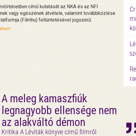
mtörténetben
című kutatását az NKA és az NFI
Cr
inek vagy egészének átvétele, valamint továbbközlése
mi
latformja (Filmhu) feltüntetésével jogszerű.
kö
canum
Lé
sz
Re
ra
A meleg kamaszfiúk
legnagyobb ellensége nem
az alakváltó démon
Kritika A Léviták könyve című filmről