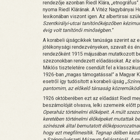
rendezője azonban Riedl Klára, „etnográfus
nyoma Riedl Klárának. A Vitéz Nagybányai H
lexikonában viszont igen. Az albertirsai szül
Szentkirályi-utcai tanítónőképzőben kézimu
évig volt tanítónői minőségben.
”
A korabeli újságcikkek tanúsága szerint az el
jótékonysági rendezvényeken, szavalt és én
rendezőként 1915 májusában mutatkozott be 
szezonokban rendezett előadásokat. Az els
Miklós tiszteletére csendült fel a klasszik
1926-ban „magas támogatással” a Magyar Ki
esetről így tudósított a korabeli újság „
Színr
pantomim, az előkelő társaság közreműködé
1926 októberében ezt az előadást Riedl meg i
beszámolóját olvasva, lelki szemeink előtt p
Operaház történelmi élőképeit. A múlt szez
keretében történelmi élőképeket mutattak 
színészek által bemutatott élőképsorozatnak
hogy ezt megfilmesítik. Tegnap délben kezdt
a Szépművészeti Múzeum feljáratánál. A mú