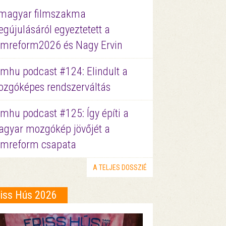
magyar filmszakma
gújulásáról egyeztetett a
lmreform2026 és Nagy Ervin
lmhu podcast #124: Elindult a
zgóképes rendszerváltás
lmhu podcast #125: Így építi a
gyar mozgókép jövőjét a
lmreform csapata
A TELJES DOSSZIÉ
riss Hús 2026