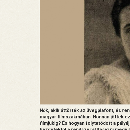
Nők, akik áttörték az üvegplafont, és ren
magyar filmszakmában. Honnan jöttek eze
filmjükig? És hogyan folytatódott a pály
kezdetektől a rendszerváltásig új megvi