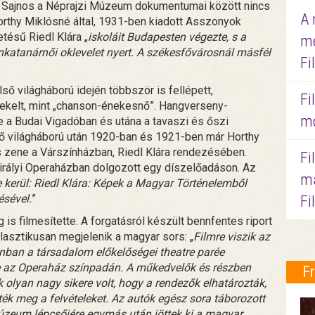
”. Sajnos a Néprajzi Múzeum dokumentumai között nincs
A 
orthy Miklósné által, 1931-ben kiadott Asszonyok
etésű Riedl Klára „
iskoláit Budapesten végezte, s a
me
nkatanárnői oklevelet nyert. A székesfővárosnál másfél
Fi
ső világháború idején többször is fellépett,
Fi
ekelt, mint „chanson-énekesnő”. Hangverseny-
mo
a Budai Vigadóban és utána a tavaszi és őszi
ő világháború után 1920-ban és 1921-ben már Horthy
us zene a Várszínházban, Riedl Klára rendezésében.
Fi
rályi Operaházban dolgozott egy díszelőadáson. Az
ma
e kerül: Riedl Klára: Képek a Magyar Történelemből
sével.
”
Fi
s filmesítette. A forgatásról készült bennfentes riport
lasztikusan megjelenik a magyar sors: „
Filmre viszik az
onban a társadalom előkelőségei theatre parée
be az Operaház színpadán. A műkedvelők és részben
F
 olyan nagy sikere volt, hogy a rendezők elhatározták,
ék meg a felvételeket. Az autók egész sora táborozott
zeum lépcsőjére egymás után jöttek ki a magyar