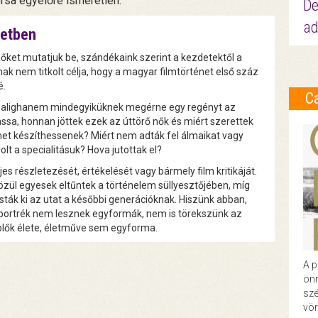
orsa egyelőre ismeretlen.
De
ad
netben
ket mutatjuk be, szándékaink szerint a kezdetektől a
ak nem titkolt célja, hogy a magyar filmtörténet első száz
é.
C
l alighanem mindegyiküknek megérne egy regényt az
ssa, honnan jöttek ezek az úttörő nők és miért szerettek
lmet készíthessenek? Miért nem adták fel álmaikat vagy
lt a specialitásuk? Hova jutottak el?
jes részletezését, értékelését vagy bármely film kritikáját.
özül egyesek eltűntek a történelem süllyesztőjében, míg
ták ki az utat a későbbi generációknak. Hiszünk abban,
portrék nem lesznek egyformák, nem is törekszünk az
plők élete, életműve sem egyforma.
A p
önr
szé
vör