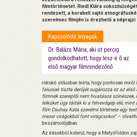
filmtörténetet. Riedl Klára sokszínűségé
rendezett, a korabeli sajtó etnográfuské
szerelmes filmjén is érezhető a néprajzi
Kapcsolódó anyagok
Dr. Balázs Mária, aki öt percig
gondolkodhatott, hogy lesz-e ő az
első magyar filmrendezőnő
rokokó stílusban leírta, hogy pontosan miről is
falusiak tiszta derűjét sugározza ez az első 
filmnek szereplői nem hivatásos színészek, 
lelküket úgy tárták ki a felvevőgép elé, min
film Csuhay Kata szerelmi története egy test
mezei virágokból font virágcsokor
” – olvash
beszámolójában.
Az írásokból kiderül, hogy a Matyóföldön za