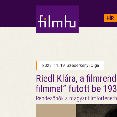
HIRDETÉS
HÍR
2023. 11. 19. Szederkényi Olga
Riedl Klára, a filmren
filmmel” futott be 19
Rendezőnők a magyar filmtörténetb