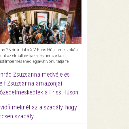
us 28-án indul a XIV. Friss Hús, ami szokás
rint az elmúlt év hazai és nemzetközi
idfilmtermésének legjavát vonultatja fel.
nrád Zsuzsanna medvéje és
eif Zsuzsanna amazonjai
őzedelmeskedtek a Friss Húson
vidfilmeknél az a szabály, hogy
ncsen szabály