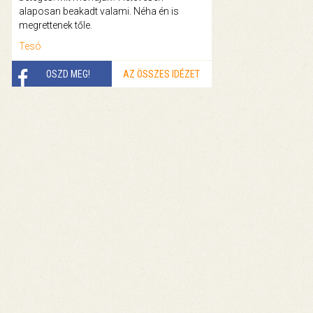
alaposan beakadt valami. Néha én is
megrettenek tőle.
Tesó
OSZD MEG!
AZ ÖSSZES IDÉZET