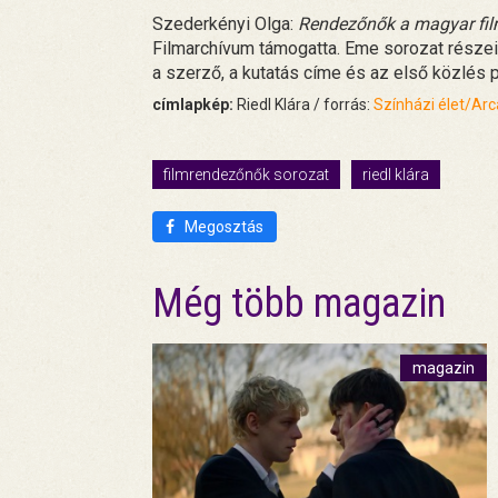
Szederkényi Olga:
Rendezőnők a magyar fil
Filmarchívum támogatta. Eme sorozat része
a szerző, a kutatás címe és az első közlés p
címlapkép:
Riedl Klára / forrás:
Színházi élet/Ar
filmrendezőnők sorozat
riedl klára
Megosztás
Még több magazin
magazin