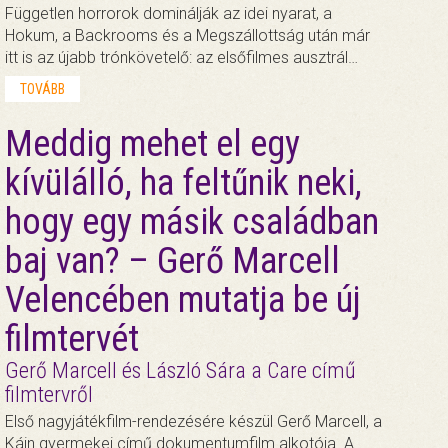
Független horrorok dominálják az idei nyarat, a
Hokum, a Backrooms és a Megszállottság után már
itt is az újabb trónkövetelő: az elsőfilmes ausztrál…
TOVÁBB
Meddig mehet el egy
kívülálló, ha feltűnik neki,
hogy egy másik családban
baj van? – Gerő Marcell
Velencében mutatja be új
filmtervét
Gerő Marcell és László Sára a Care című
filmtervről
Első nagyjátékfilm-rendezésére készül Gerő Marcell, a
Káin gyermekei című dokumentumfilm alkotója. A