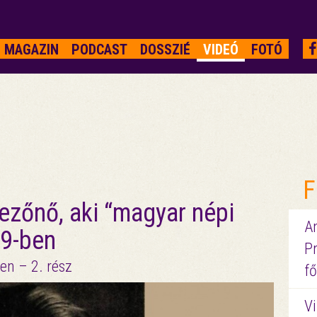
MAGAZIN
PODCAST
DOSSZIÉ
VIDEÓ
FOTÓ
F
dezőnő, aki “magyar népi
A
39-ben
P
en – 2. rész
fő
Vi