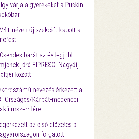
lgy várja a gyerekeket a Puskin
uckóban
V4+ néven új szekciót kapott a
nefest
 Csendes barát az év legjobb
lmjének járó FIPRESCI Nagydíj
löltjei között
ekordszámú nevezés érkezett a
3. Országos/Kárpát-medencei
iákfilmszemlére
gérkezett az első előzetes a
agyarországon forgatott