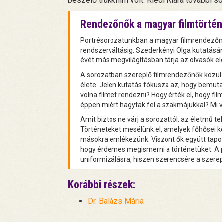
beszélő trükkfilm volt. Riedl Klára további s
Rendezőnők a magyar filmtörté
Portrésorozatunkban a magyar filmrendezőnő
rendszerváltásig. Szederkényi Olga kutatásán
évét más megvilágításban tárja az olvasók el
A sorozatban szereplő filmrendezőnők közü
élete. Jelen kutatás fókusza az, hogy bemuta
volna filmet rendezni? Hogy érték el, hogy fi
éppen miért hagytak fel a szakmájukkal? Mi vo
Amit biztos ne várj a sorozattól: az életmű tel
Történeteket mesélünk el, amelyek főhősei k
másokra emlékezünk. Viszont ők együtt tapos
hogy érdemes megismerni a történetüket. A 
uniformizálásra, hiszen szerencsére a szere
Korábbi részek:
Dr. Balázs Mária