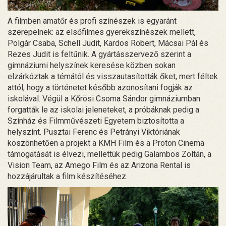
A filmben amatőr és profi színészek is egyaránt
szerepelnek: az elsőfilmes gyerekszínészek mellett,
Polgár Csaba, Schell Judit, Kardos Robert, Mácsai Pál és
Rezes Judit is feltűnik. A gyártásszervező szerint a
gimnáziumi helyszínek keresése közben sokan
elzárkóztak a témától és visszautasították őket, mert féltek
attól, hogy a történetet később azonosítani fogják az
iskolával. Végül a Kőrösi Csoma Sándor gimnáziumban
forgatták le az iskolai jeleneteket, a próbáknak pedig a
Színház és Filmművészeti Egyetem biztosította a
helyszínt. Pusztai Ferenc és Petrányi Viktóriának
köszönhetően a projekt a KMH Film és a Proton Cinema
támogatását is élvezi, mellettük pedig Galambos Zoltán, a
Vision Team, az Amego Film és az Arizona Rental is
hozzájárultak a film készítéséhez.