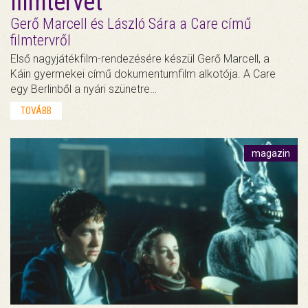
filmtervét
Gerő Marcell és László Sára a Care című
filmtervről
Első nagyjátékfilm-rendezésére készül Gerő Marcell, a
Káin gyermekei című dokumentumfilm alkotója. A Care
egy Berlinből a nyári szünetre…
TOVÁBB
magazin