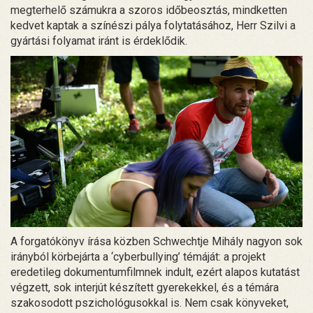
megterhelő számukra a szoros időbeosztás, mindketten
kedvet kaptak a színészi pálya folytatásához, Herr Szilvi a
gyártási folyamat iránt is érdeklődik.
A forgatókönyv írása közben Schwechtje Mihály nagyon sok
irányból körbejárta a ‘cyberbullying’ témáját: a projekt
eredetileg dokumentumfilmnek indult, ezért alapos kutatást
végzett, sok interjút készített gyerekekkel, és a témára
szakosodott pszichológusokkal is. Nem csak könyveket,