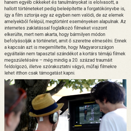
hanem egyéb cikkeket és tanulmányokat is elolvasott, a
hallott történeteket pedig beleépítette a forgatókönyvbe is,
így a film sztorija egy az egyben nem valódi, de az elemek
amelyekből felépül, megtörtént eseményeken alapulnak. Az
internetes zaklatással foglalkozó filmeket viszont
elkerülte, mert nem akarta, hogy bármilyen módon
befolyásolják a történetet, amit ő szeretne elmesélni. Ennek
a kapcsán azt is megemlítette, hogy Magyarországon
egyáltalán nem tapasztal szándékot a kortárs témájú filmek
megszületésére – még mindig a 20. század traumáit
feldolgozó, illetve szórakoztatni vágyó, műfaji filmekre
lehet itthon csak támogatást kapni.