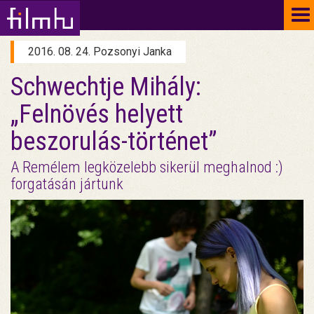
To
na
2016. 08. 24. Pozsonyi Janka
Schwechtje Mihály:
„Felnövés helyett
beszorulás-történet”
A Remélem legközelebb sikerül meghalnod :)
forgatásán jártunk