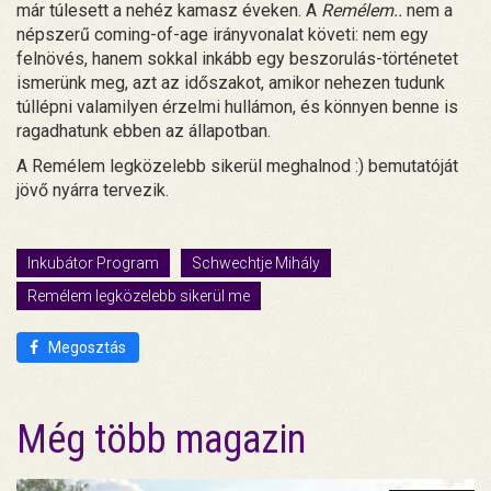
már túlesett a nehéz kamasz éveken. A
Remélem..
nem a
népszerű coming-of-age irányvonalat követi: nem egy
felnövés, hanem sokkal inkább egy beszorulás-történetet
ismerünk meg, azt az időszakot, amikor nehezen tudunk
túllépni valamilyen érzelmi hullámon, és könnyen benne is
ragadhatunk ebben az állapotban.
A Remélem legközelebb sikerül meghalnod :) bemutatóját
jövő nyárra tervezik.
Inkubátor Program
Schwechtje Mihály
Remélem legközelebb sikerül me
Megosztás
Még több magazin