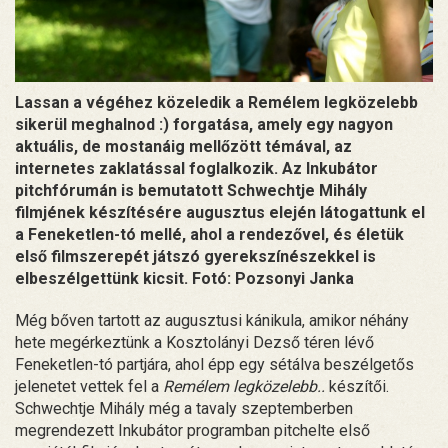
Lassan a végéhez közeledik a Remélem legközelebb
sikerül meghalnod :) forgatása, amely egy nagyon
aktuális, de mostanáig mellőzött témával, az
internetes zaklatással foglalkozik. Az Inkubátor
pitchfórumán is bemutatott Schwechtje Mihály
filmjének készítésére augusztus elején látogattunk el
a Feneketlen-tó mellé, ahol a rendezővel, és életük
első filmszerepét játszó gyerekszínészekkel is
elbeszélgettünk kicsit. Fotó: Pozsonyi Janka
Még bőven tartott az augusztusi kánikula, amikor néhány
hete megérkeztünk a Kosztolányi Dezső téren lévő
Feneketlen-tó partjára, ahol épp egy sétálva beszélgetős
jelenetet vettek fel a
Remélem legközelebb..
készítői.
Schwechtje Mihály még a tavaly szeptemberben
megrendezett Inkubátor programban pitchelte első