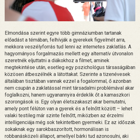
Elmondása szerint egyre több gimnáziumban tartanak
előadást a témában, felhívják a gyerekek figyelmét arra,
mekkora veszélyforrás tud lenni az internetes zaklatlás. A
hagyományos forgalmazás mellett egy alternatív útvonalon
szeretnék eljuttatni a diákokhoz a filmet, aminek
megtekintése után, esetleg egy pszichológus társaságában
közösen átbeszélnék a látottakat. Szerinte a tizenévesek
általában tisztában vannak ezzel a fogalommal, ő azonban
nem csupán a zaklatással mint társadalmi problémával akar
foglalkozni, hanem ugyanannyira érdeklik őt a kamaszkori
szorongások is. Egy olyan életszakaszt akar bemutatni,
amely pont félúton van a gyerek és a felnőtt között – lehet
valaki testileg már szinte felnőtt, miközben az érzelmi
intelligenciája még sok tekintetben gyermeki. Ez az időszak
sokaknak egy sarokbaszorított, hormonálisan is
robbanásközeli állapot, amellyel bárki tud azonosulni, aki