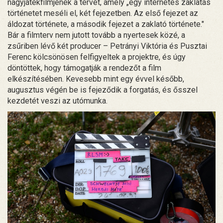
nagyjátékfilmjének a tervét, amely „egy internetes zaklatás
történetet meséli el, két fejezetben. Az első fejezet az
áldozat története, a második fejezet a zaklató története."
Bár a filmterv nem jutott tovább a nyertesek közé, a
zsűriben lévő két producer – Petrányi Viktória és Pusztai
Ferenc kölcsönösen felfigyeltek a projektre, és úgy
döntöttek, hogy támogatják a rendezőt a film
elkészítésében. Kevesebb mint egy évvel később,
augusztus végén be is fejeződik a forgatás, és ősszel
kezdetét veszi az utómunka.