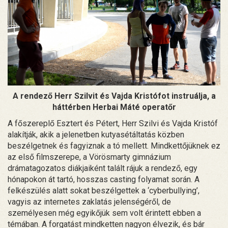
A rendező Herr Szilvit és Vajda Kristófot instruálja, a
háttérben Herbai Máté operatőr
A főszereplő Esztert és Pétert, Herr Szilvi és Vajda Kristóf
alakítják, akik a jelenetben kutyasétáltatás közben
beszélgetnek és fagyiznak a tó mellett. Mindkettőjüknek ez
az első filmszerepe, a Vörösmarty gimnázium
drámatagozatos diákjaiként talált rájuk a rendező, egy
hónapokon át tartó, hosszas casting folyamat során. A
felkészülés alatt sokat beszélgettek a ‘cyberbullying’,
vagyis az internetes zaklatás jelenségéről, de
személyesen még egyikőjük sem volt érintett ebben a
témában. A forgatást mindketten nagyon élvezik, és bár