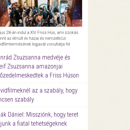
us 28-án indul a XIV. Friss Hús, ami szokás
rint az elmúlt év hazai és nemzetközi
idfilmtermésének legjavát vonultatja fel.
nrád Zsuzsanna medvéje és
eif Zsuzsanna amazonjai
őzedelmeskedtek a Friss Húson
vidfilmeknél az a szabály, hogy
ncsen szabály
ák Dániel: Missziónk, hogy teret
junk a fiatal tehetségeknek