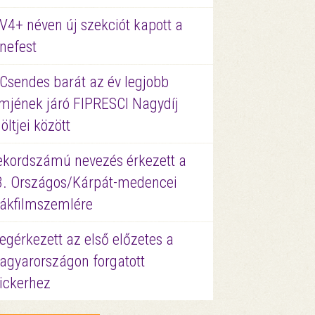
V4+ néven új szekciót kapott a
nefest
 Csendes barát az év legjobb
lmjének járó FIPRESCI Nagydíj
löltjei között
ekordszámú nevezés érkezett a
3. Országos/Kárpát-medencei
iákfilmszemlére
gérkezett az első előzetes a
agyarországon forgatott
ickerhez