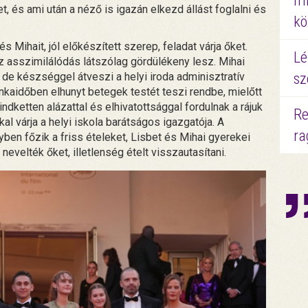
mi
 és ami után a néző is igazán elkezd állást foglalni és
kö
 és Mihait, jól előkészített szerep, feladat várja őket.
Lé
 asszimilálódás látszólag gördülékeny lesz. Mihai
 de készséggel átveszi a helyi iroda adminisztratív
sz
nkaidőben elhunyt betegek testét teszi rendbe, mielőtt
indketten alázattal és elhivatottsággal fordulnak a rájuk
Re
kal várja a helyi iskola barátságos igazgatója. A
ra
ben főzik a friss ételeket, Lisbet és Mihai gyerekei
velték őket, illetlenség ételt visszautasítani.