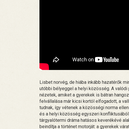
Lisbet norvég, de hiába inkább hazatérők min
utóbbi bélyeggel a helyi közösség. A valód
nézetek, amiket a gyerekek is bátran hangozt
felvállalása már kicsi kortól elfogadott, a va
tudnak, így vétenek a közösségi norma ellen.
és a helyi közösség egyszeri konfliktusából 
tárgyalótermi dráma hatásos keverékévé alak
beindítja a történet motorját: a gyerekek vár