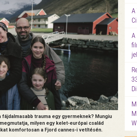
A 
Ci
A
fi
je
R
3
D
Me
M
k a fájdalmasabb trauma egy gyermeknek? Mungiu
W
megmutatja, milyen egy kelet-európai család
t komfortosan a Fjord cannes-i vetítésén.