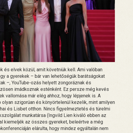
és elvek közül, amit követniük kell. Ami valóban
hogy a gyerekek – bár van lehetőségük barátságokat
ttak –, YouTube-ozás helyett zongoráznak és
 közösen imádkoznak esténként. Ez persze még kevés
ek vallomása már elég ahhoz, hogy lépjenek is. A
 olyan szigorúan és könyörtelenül kezelik, mint amilyen
ai és Lisbet otthon. Nincs figyelmeztetés és türelmi
kszolgálat munkatársa (Ingvild Lien kiváló ebben az
al kiemeljék az összes gyereket, beleértve a még
jtókonferenciáján elárulta, hogy mindez egyáltalán nem