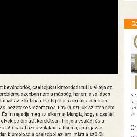
C
t bevándorlók, családjukat kimondatlanul is ellátja az
i probléma azonban nem a másság, hanem a vallásos
A p
atnak az iskolában. Pedig itt a szexuális identitás
önr
llási nézeteké viszont tilos. Erről a szülők szintén nem
szé
 És itt ragadja meg az alkalmat Mungiu, hogy a család
vör
elvek polémiáját kerekítsen, filmje a családi és a
Cr
ul. A család szétszakítása a trauma, ami igazán
atlan kiemelése a családból az, ami miatt a szülők