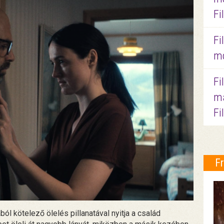
Fi
Fi
mo
Fi
ma
Fi
F
ól kötelező ölelés pillanatával nyitja a család