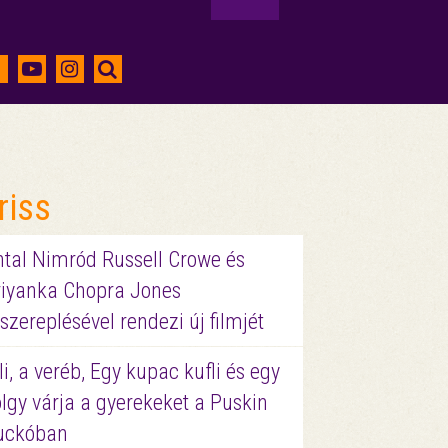
riss
ntal Nimród Russell Crowe és
riyanka Chopra Jones
szereplésével rendezi új filmjét
li, a veréb, Egy kupac kufli és egy
lgy várja a gyerekeket a Puskin
uckóban