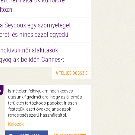
ért nem akarok külföldre
ltözni
a Seydoux egy szörnyeteget
eret, és nincs ezzel egyedül
ndkívüli női alakítások
gyogják be idén Cannes-t
A TELJES DOSSZIÉ
Ismételten felhívjuk minden kedves
utasunk figyelmét ara, hogy az állomás
területén tartózkodó padokat frissen
festettük, ezért óvakodjanak azok
rendeltetésszerű használatától.
Kalózok