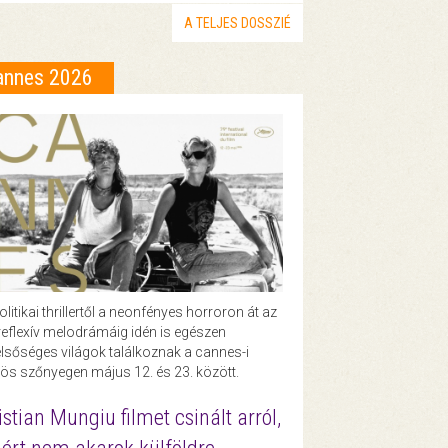
A TELJES DOSSZIÉ
annes 2026
olitikai thrillertől a neonfényes horroron át az
eflexív melodrámáig idén is egészen
lsőséges világok találkoznak a cannes-i
ös szőnyegen május 12. és 23. között.
istian Mungiu filmet csinált arról,