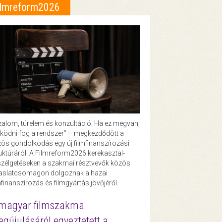
ilmreform2026
zalom, türelem és konzultáció. Ha ez megvan,
ödni fog a rendszer” – megkezdődött a
ös gondolkodás egy új filmfinanszírozási
uktúráról. A Filmreform2026 kerekasztal-
zélgetéseken a szakmai résztvevők közös
vaslatcsomagon dolgoznak a hazai
mfinanszírozás és filmgyártás jövőjéről.
magyar filmszakma
gújulásáról egyeztetett a