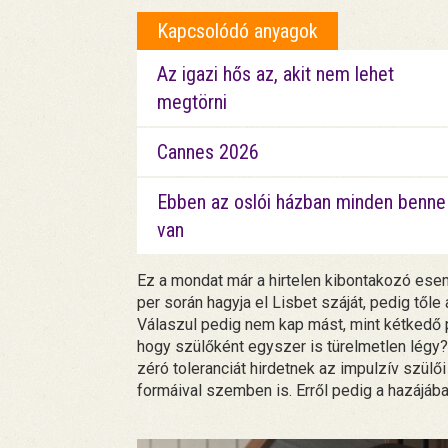
Kapcsolódó anyagok
Az igazi hős az, akit nem lehet
megtörni
Cannes 2026
Ebben az oslói házban minden benne
van
Ez a mondat már a hirtelen kibontakozó es
per során hagyja el Lisbet száját, pedig től
Válaszul pedig nem kap mást, mint kétkedő pil
hogy szülőként egyszer is türelmetlen légy? 
zéró toleranciát hirdetnek az impulzív szülő
formáival szemben is. Erről pedig a hazájáb