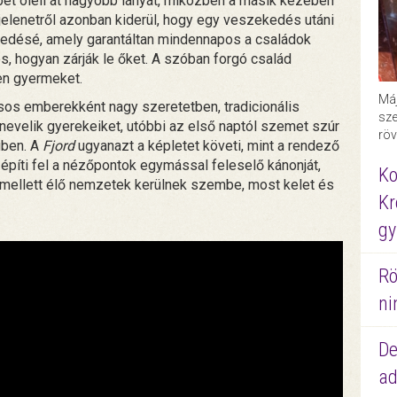
bet öleli át nagyobb lányát, miközben a másik kezében
 jelenetről azonban kiderül, hogy egy veszekedés utáni
edésé, amely garantáltan mindennapos a családok
, hogyan zárják le őket. A szóban forgó család
len gyermeket.
Máj
sos emberekként nagy szeretetben, tradicionális
sze
evelik gyerekeiket, utóbbi az első naptól szemet szúr
röv
gben. A
Fjord
ugyanazt a képletet követi, mint a rendező
 építi fel a nézőpontok egymással feleselő kánonját,
Ko
ellett élő nemzetek kerülnek szembe, most kelet és
Kr
gy
Rö
ni
De
ad