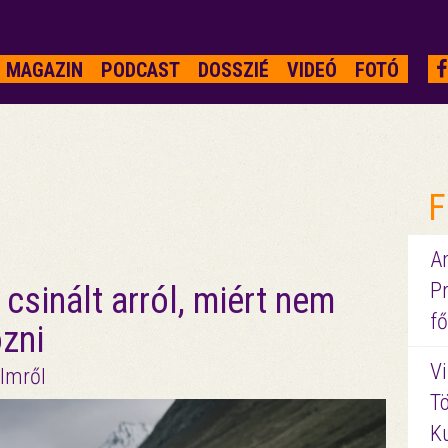
MAGAZIN
PODCAST
DOSSZIÉ
VIDEÓ
FOTÓ
F
A
P
 csinált arról, miért nem
fő
özni
Vi
ilmről
Tö
K