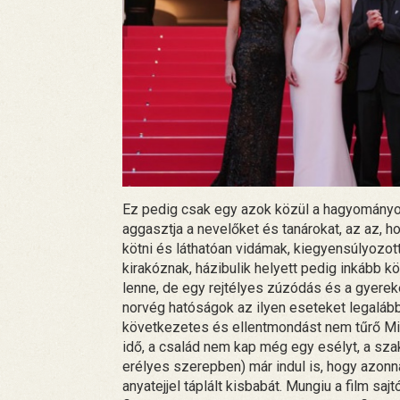
Ez pedig csak egy azok közül a hagyományok 
aggasztja a nevelőket és tanárokat, az az, 
kötni és láthatóan vidámak, kiegyensúlyozo
kirakóznak, házibulik helyett pedig inkább
lenne, de egy rejtélyes zúzódás és a gyerek
norvég hatóságok az ilyen eseteket legalább
következetes és ellentmondást nem tűrő Mih
idő, a család nem kap még egy esélyt, a sza
erélyes szerepben) már indul is, hogy azonn
anyatejjel táplált kisbabát. Mungiu a film sa