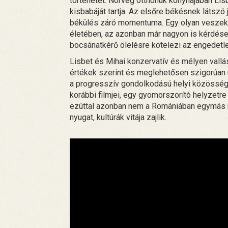
történetét. Norvég otthonuk konyhájában Lis
kisbabáját tartja. Az elsőre békésnek látszó
békülés záró momentuma. Egy olyan veszek
életében, az azonban már nagyon is kérdéses
bocsánatkérő ölelésre kötelezi az engedet
Lisbet és Mihai konzervatív és mélyen vallá
értékek szerint és meglehetősen szigorúan n
a progresszív gondolkodású helyi közössé
korábbi filmjei, egy gyomorszorító helyzetre
ezúttal azonban nem a Romániában egymás m
nyugat, kultúrák vitája zajlik.