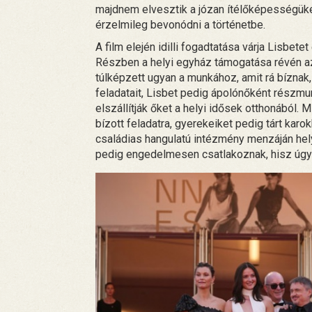
majdnem elvesztik a józan ítélőképességüket,
érzelmileg bevonódni a történetbe.
A film elején idilli fogadtatása várja Lisbetet
Részben a helyi egyház támogatása révén az
túlképzett ugyan a munkához, amit rá bíznak,
feladatait, Lisbet pedig ápolónőként részmu
elszállítják őket a helyi idősek otthonából. M
bízott feladatra, gyerekeiket pedig tárt karok
családias hangulatú intézmény menzáján hely
pedig engedelmesen csatlakoznak, hisz úgy ne