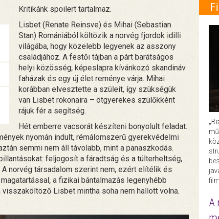
F
Kritikánk spoilert tartalmaz.
Lisbet (Renate Reinsve) és Mihai (Sebastian
Stan) Romániából költözik a norvég fjordok idilli
világába, hogy közelebb legyenek az asszony
családjához. A festői tájban a párt barátságos
helyi közösség, képeslapra kívánkozó skandináv
faházak és egy új élet reménye várja. Mihai
korábban elvesztette a szüleit, így szükségük
van Lisbet rokonaira – ötgyerekes szülőkként
rájuk fér a segítség.
„Bi
Hét emberre vacsorát készíteni bonyolult feladat.
műk
emények nyomán indult, rémálomszerű gyerekvédelmi
köz
e aztán semmi nem áll távolabb, mint a panaszkodás.
str
lantásokat: feljogosít a fáradtság és a túlterheltség,
bes
A norvég társadalom szerint nem, ezért elítélik és
ja
i magatartással, a fizikai bántalmazás legenyhébb
fil
a visszaköltöző Lisbet mintha soha nem hallott volna.
A 
me