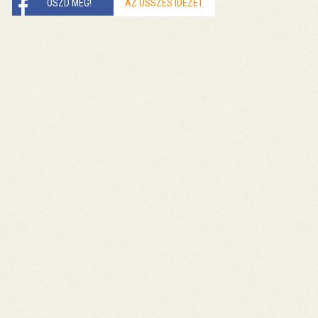
OSZD MEG!
AZ ÖSSZES IDÉZET