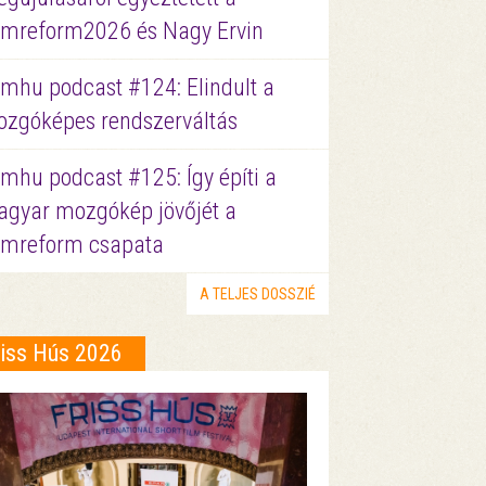
lmreform2026 és Nagy Ervin
lmhu podcast #124: Elindult a
zgóképes rendszerváltás
lmhu podcast #125: Így építi a
gyar mozgókép jövőjét a
lmreform csapata
A TELJES DOSSZIÉ
riss Hús 2026