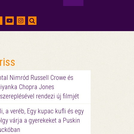
riss
ntal Nimród Russell Crowe és
riyanka Chopra Jones
szereplésével rendezi új filmjét
li, a veréb, Egy kupac kufli és egy
lgy várja a gyerekeket a Puskin
uckóban