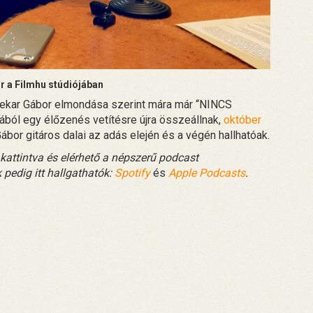
r a Filmhu stúdiójában
nekar Gábor elmondása szerint mára már “NINCS
mából egy élőzenés vetítésre újra összeállnak,
október
ábor gitáros dalai az adás elején és a végén hallhatóak.
 kattintva és elérhető a népszerű podcast
pedig itt hallgathatók:
Spotify
és
Apple Podcasts
.