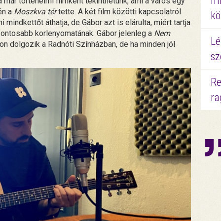
mi
a már történelmi filmként tekinthetünk, ami a város egy
jén a
Moszkva tér
tette. A két film közötti kapcsolatról
kö
mindkettőt áthatja, de Gábor azt is elárulta, miért tartja
fontosabb korlenyomatának. Gábor jelenleg a
Nem
Lé
n dolgozik a Radnóti Színházban, de ha minden jól
sz
Re
ra