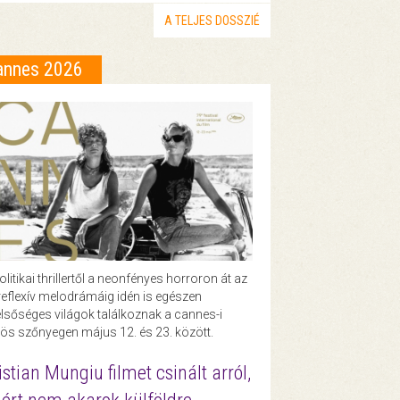
A TELJES DOSSZIÉ
annes 2026
olitikai thrillertől a neonfényes horroron át az
eflexív melodrámáig idén is egészen
lsőséges világok találkoznak a cannes-i
ös szőnyegen május 12. és 23. között.
istian Mungiu filmet csinált arról,