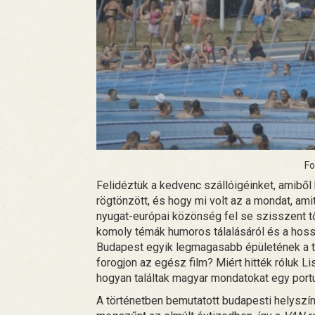
Fo
Felidéztük a kedvenc szállóigéinket, amiből k
rögtönzött, és hogy mi volt az a mondat, am
nyugat-európai közönség fel se szisszent tő
komoly témák humoros tálalásáról és a hossz
Budapest egyik legmagasabb épületének a te
forogjon az egész film? Miért hitték róluk L
hogyan találtak magyar mondatokat egy por
A történetben bemutatott budapesti helyszín