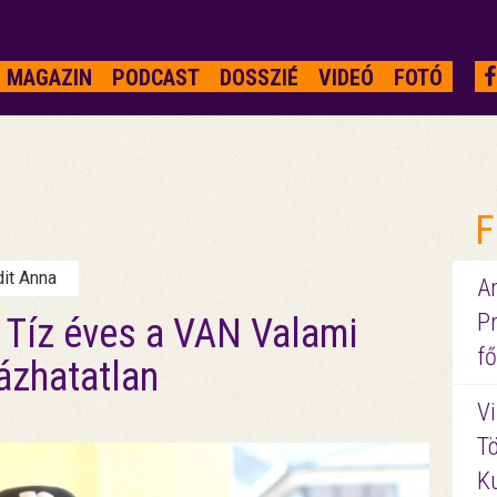
MAGAZIN
PODCAST
DOSSZIÉ
VIDEÓ
FOTÓ
F
dit Anna
A
P
 Tíz éves a VAN Valami
fő
ázhatatlan
Vi
Tö
K