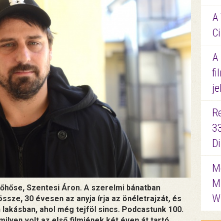
A 
Ci
A
fi
je
R
3
D
Me
M
főhőse, Szentesi Áron. A szerelmi bánatban
W
ssze, 30 évesen az anyja írja az önéletrajzát, és
 lakásban, ahol még tejföl sincs. Podcastunk 100.
lyen volt az első filmjének két éven át tartó,