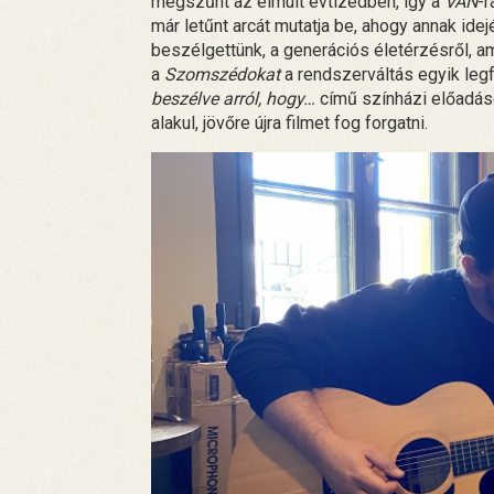
megszűnt az elmúlt évtizedben, így a
VAN
-r
már letűnt arcát mutatja be, ahogy annak ide
beszélgettünk, a generációs életérzésről, ami 
a
Szomszédokat
a rendszerváltás egyik leg
beszélve arról, hogy…
című színházi előadáso
alakul, jövőre újra filmet fog forgatni.