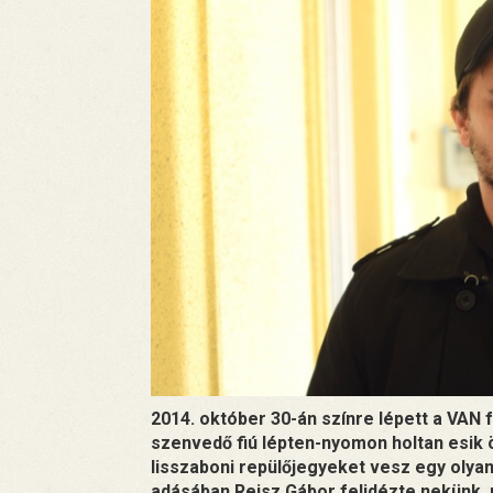
2014. október 30-án színre lépett a VAN 
szenvedő fiú lépten-nyomon holtan esik ö
lisszaboni repülőjegyeket vesz egy olyan
adásában Reisz Gábor felidézte nekünk, mi