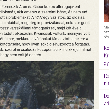
ó Ferenczik Áron és Gábor közös alteregójaként
diplomás, akit emészt a szerelmi bánat, és nem tud
lőtt a problémákat. A
VAN
egy vázlatos, tíz oldalas,
csi stábbal, rengeteg improvizálással, sokszor gerilla
Máj
ossz versek
állami támogatással, majd két éve a
sze
 tudott elkészülni. Kíváncsiak voltunk, mennyire volt
röv
t filmre, mekkora elvárásokat támasztott a sikere a
lkotótársaira, hogy ilyen sokáig elhúzódott a forgatás.
Ko
nek: szerelmi csalódás közepén senki ne akarjon filmet
, hogy nem volt jó döntés.
Kr
gy
Rö
ni
De
ad