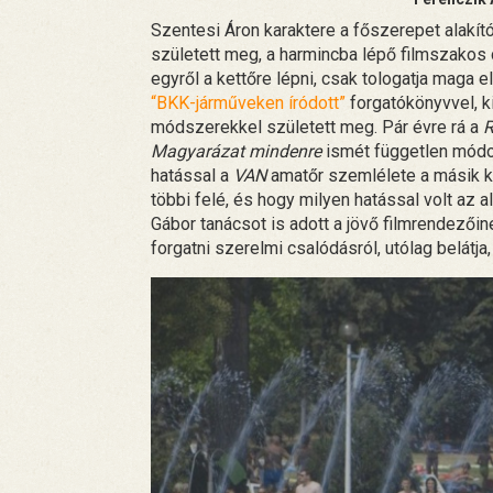
Szentesi Áron karaktere a főszerepet alakít
született meg, a harmincba lépő filmszakos 
egyről a kettőre lépni, csak tologatja maga e
“BKK-járműveken íródott”
forgatókönyvvel, ki
módszerekkel született meg. Pár évre rá a
R
Magyarázat mindenre
ismét független módon
hatással a
VAN
amatőr szemlélete a másik ké
többi felé, és hogy milyen hatással volt az a
Gábor tanácsot is adott a jövő filmrendezői
forgatni szerelmi csalódásról, utólag belátja