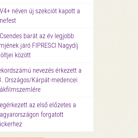
V4+ néven új szekciót kapott a
nefest
 Csendes barát az év legjobb
lmjének járó FIPRESCI Nagydíj
löltjei között
ekordszámú nevezés érkezett a
3. Országos/Kárpát-medencei
iákfilmszemlére
gérkezett az első előzetes a
agyarországon forgatott
ickerhez