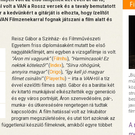
F
al volt a VAN a Rossz versek és a tavaly bemutatott
 kedvünkért a gitárját is elhozta, hogy ízelítőt
 VAN Filmzenekarral fognak játszani a film alatt és
Reisz Gábor a Színház- és Filmművészeti
Egyetem friss diplomásaként mutatt be első
nagyjátékfilmjét, ami egyben a vizsgafilmje is volt.
“Áron mi vagyunk”
(
Filmhu
),
“Harmincasok! Ez
nektek kötelező!”
(
Index
),
“Sírva röhögünk,
annyira magyar”
(
Origo
),
“Így kell jó magyar
„Bi
filmet csinálni”
(
Player.hu
) – írta a
VAN
-ról a tíz
műk
évvel ezelőtti filmes sajtó. Gábor és a barátai két
köz
év kitartó munkájával elkészítették egy generáció
str
és egy város portréját, Áron szenvedésére, pár-,
bes
munka- és útkeresésére rengetegen rá tudtak
ja
fil
kapcsolódni. A film hatással volt az Inkubátor
program megszületésére, és utat tört azoknak az
A 
 függetlenül készülő filmeknek, amikből egyre többet
me