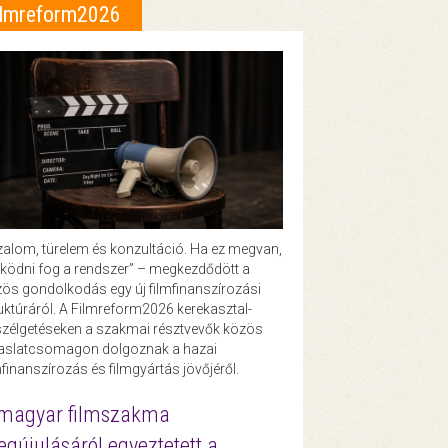
ilmreform2026
zalom, türelem és konzultáció. Ha ez megvan,
ödni fog a rendszer” – megkezdődött a
ös gondolkodás egy új filmfinanszírozási
uktúráról. A Filmreform2026 kerekasztal-
zélgetéseken a szakmai résztvevők közös
vaslatcsomagon dolgoznak a hazai
mfinanszírozás és filmgyártás jövőjéről.
magyar filmszakma
gújulásáról egyeztetett a