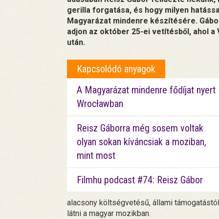
gerilla forgatása, és hogy milyen hatáss
Magyarázat mindenre készítésére. Gábor a
adjon az október 25-ei vetítésből, ahol a
után.
Kapcsolódó anyagok
A Magyarázat mindenre fődíjat nyert
Wrocławban
Reisz Gáborra még sosem voltak
olyan sokan kíváncsiak a moziban,
mint most
Filmhu podcast #74: Reisz Gábor
alacsony költségvetésű, állami támogatástól
látni a magyar mozikban.