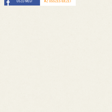
OSZD MEG!
AZ ÖSSZES IDÉZET