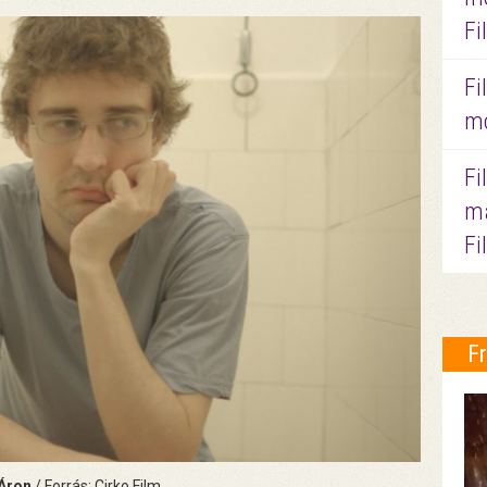
Fi
Fi
mo
Fi
ma
Fi
F
 Áron
/ Forrás: Cirko Film