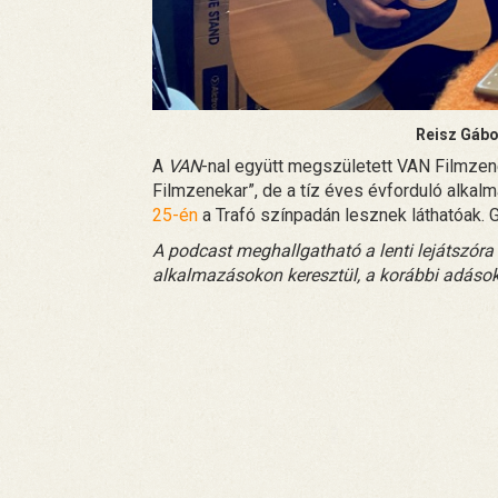
Reisz Gábo
A
VAN
-nal együtt megszületett VAN Filmze
Filmzenekar”, de a tíz éves évforduló alkal
25-én
a Trafó színpadán lesznek láthatóak. G
A podcast meghallgatható a lenti lejátszóra
alkalmazásokon keresztül, a korábbi adások 