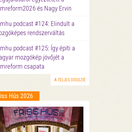
lmreform2026 és Nagy Ervin
lmhu podcast #124: Elindult a
zgóképes rendszerváltás
lmhu podcast #125: Így építi a
gyar mozgókép jövőjét a
lmreform csapata
A TELJES DOSSZIÉ
riss Hús 2026