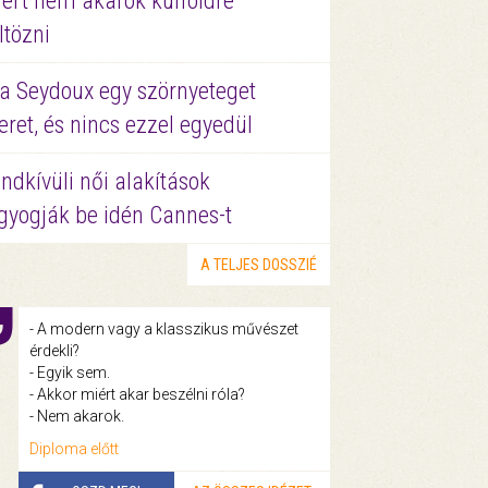
ért nem akarok külföldre
ltözni
a Seydoux egy szörnyeteget
eret, és nincs ezzel egyedül
ndkívüli női alakítások
gyogják be idén Cannes-t
A TELJES DOSSZIÉ
- A modern vagy a klasszikus művészet
érdekli?
- Egyik sem.
- Akkor miért akar beszélni róla?
- Nem akarok.
Diploma előtt