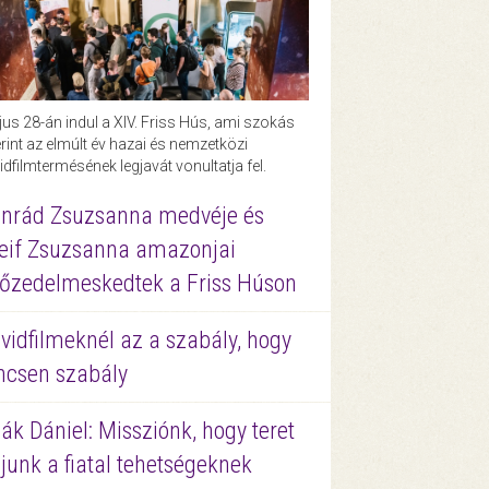
us 28-án indul a XIV. Friss Hús, ami szokás
rint az elmúlt év hazai és nemzetközi
idfilmtermésének legjavát vonultatja fel.
nrád Zsuzsanna medvéje és
eif Zsuzsanna amazonjai
őzedelmeskedtek a Friss Húson
vidfilmeknél az a szabály, hogy
ncsen szabály
ák Dániel: Missziónk, hogy teret
junk a fiatal tehetségeknek