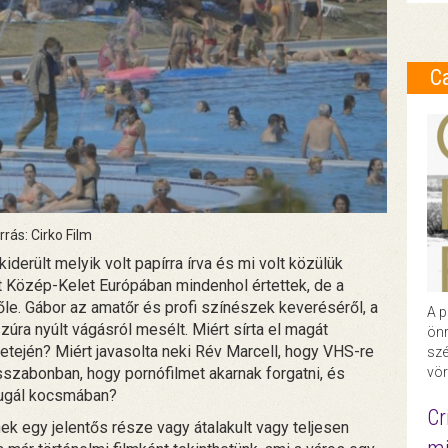
C
rrás: Cirko Film
iderült melyik volt papírra írva és mi volt közülük
it Közép-Kelet Európában mindenhol értettek, de a
le. Gábor az amatőr és profi színészek keveréséről, a
A p
úra nyúlt vágásról mesélt. Miért sírta el magát
önr
tején? Miért javasolta neki Rév Marcell, hogy VHS-re
szé
isszabonban, hogy pornófilmet akarnak forgatni, és
vör
tugál kocsmában?
Cr
ek egy jelentős része vagy átalakult vagy teljesen