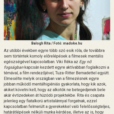
Balogh Rita / Fotó: madoke.hu
Az utóbbi években egyre több szó esik róla, de továbbra
sem történtek komoly előrelépések a filmesek mentális
egészségével kapcsolatban. Viki Réka az
Egy nő
fogságban
kapcsán kezdett egyre aktívabban foglalkozni a
témával, a film rendezőjével, Tuza-Ritter Bernadettel együtt.
Elmesélte melyik országban van a filmezésnek egyre
jobban működő mentálhigiéniás gyakorlata, hogy kik azok,
akiket követni kell, hogy az alkotók ne betegedjenek bele
akár évtizedeken át húzódó projektekbe. Rita és csapata
jelenleg egy fiatalkorú artistalánnyal forgatnak, ezzel
kapcsolatban felmerült a gyerekekkel való felelősségteljes,
határátlépések nélküli munka kérdése, illetve az is, hogy