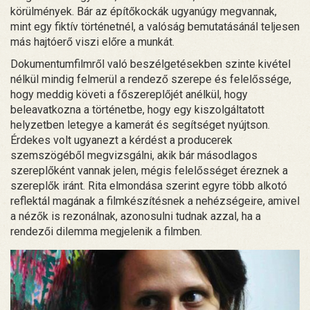
körülmények. Bár az építőkockák ugyanúgy megvannak,
mint egy fiktív történetnél, a valóság bemutatásánál teljesen
más hajtóerő viszi előre a munkát.
Dokumentumfilmről való beszélgetésekben szinte kivétel
nélkül mindig felmerül a rendező szerepe és felelőssége,
hogy meddig követi a főszereplőjét anélkül, hogy
beleavatkozna a történetbe, hogy egy kiszolgáltatott
helyzetben letegye a kamerát és segítséget nyújtson.
Érdekes volt ugyanezt a kérdést a producerek
szemszögéből megvizsgálni, akik bár másodlagos
szereplőként vannak jelen, mégis felelősséget éreznek a
szereplők iránt. Rita elmondása szerint egyre több alkotó
reflektál magának a filmkészítésnek a nehézségeire, amivel
a nézők is rezonálnak, azonosulni tudnak azzal, ha a
rendezői dilemma megjelenik a filmben.