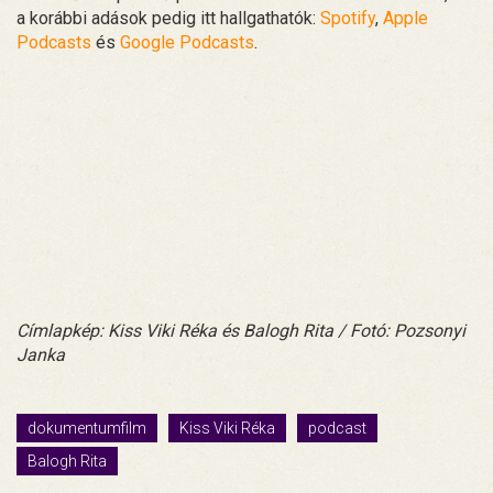
a korábbi adások pedig itt hallgathatók:
Spotify
,
Apple
Podcasts
és
Google Podcasts
.
Címlapkép: Kiss Viki Réka és Balogh Rita / Fotó: Pozsonyi
Janka
dokumentumfilm
Kiss Viki Réka
podcast
Balogh Rita