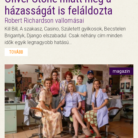
házasságát is feláldozta
Robert Richardson vallomásai
Kill Bill, A szakasz, Casino, Született gyilkosok, Becstelen
Brigantyk, Django elszabadul. Csak néhány cím minden
idők egyik legnagyobb hatású…
TOVÁBB
magazin