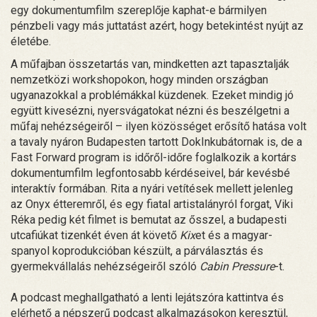
egy dokumentumfilm szereplője kaphat-e bármilyen
pénzbeli vagy más juttatást azért, hogy betekintést nyújt az
életébe.
A műfajban összetartás van, mindketten azt tapasztalják
nemzetközi workshopokon, hogy minden országban
ugyanazokkal a problémákkal küzdenek. Ezeket mindig jó
együtt kivesézni, nyersvágatokat nézni és beszélgetni a
műfaj nehézségeiről – ilyen közösséget erősítő hatása volt
a tavaly nyáron Budapesten tartott DokInkubátornak is, de a
Fast Forward program is időről-időre foglalkozik a kortárs
dokumentumfilm legfontosabb kérdéseivel, bár kevésbé
interaktív formában. Rita a nyári vetítések mellett jelenleg
az Onyx étteremről, és egy fiatal artistalányról forgat, Viki
Réka pedig két filmet is bemutat az ősszel, a budapesti
utcafiúkat tizenkét éven át követő
Kix
et és a magyar-
spanyol koprodukcióban készült, a párválasztás és
gyermekvállalás nehézségeiről szóló
Cabin Pressure
-t.
A podcast meghallgatható a lenti lejátszóra kattintva és
elérhető a népszerű podcast alkalmazásokon keresztül,