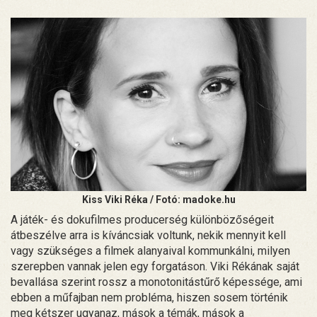
Kiss Viki Réka / Fotó: madoke.hu
A játék- és dokufilmes producerség különbözőségeit
átbeszélve arra is kíváncsiak voltunk, nekik mennyit kell
vagy szükséges a filmek alanyaival kommunkálni, milyen
szerepben vannak jelen egy forgatáson. Viki Rékának saját
bevallása szerint rossz a monotonitástűrő képessége, ami
ebben a műfajban nem probléma, hiszen sosem történik
meg kétszer ugyanaz, mások a témák, mások a