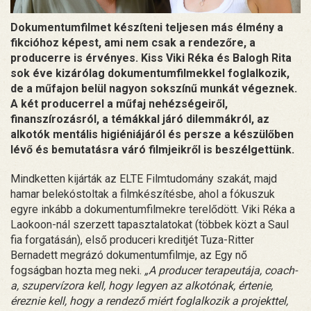
Dokumentumfilmet készíteni teljesen más élmény a
fikcióhoz képest, ami nem csak a rendezőre, a
producerre is érvényes. Kiss Viki Réka és Balogh Rita
sok éve kizárólag dokumentumfilmekkel foglalkozik,
de a műfajon belül nagyon sokszínű munkát végeznek.
A két producerrel a műfaj nehézségeiről,
finanszírozásról, a témákkal járó dilemmákról, az
alkotók mentális higiéniájáról és persze a készülőben
lévő és bemutatásra váró filmjeikről is beszélgettünk.
Mindketten kijárták az ELTE Filmtudomány szakát, majd
hamar belekóstoltak a filmkészítésbe, ahol a fókuszuk
egyre inkább a dokumentumfilmekre terelődött. Viki Réka a
Laokoon-nál szerzett tapasztalatokat (többek közt a Saul
fia forgatásán), első produceri kreditjét Tuza-Ritter
Bernadett megrázó dokumentumfilmje, az Egy nő
fogságban hozta meg neki.
„A producer terapeutája, coach-
a, szupervízora kell, hogy legyen az alkotónak, értenie,
éreznie kell, hogy a rendező miért foglalkozik a projekttel,