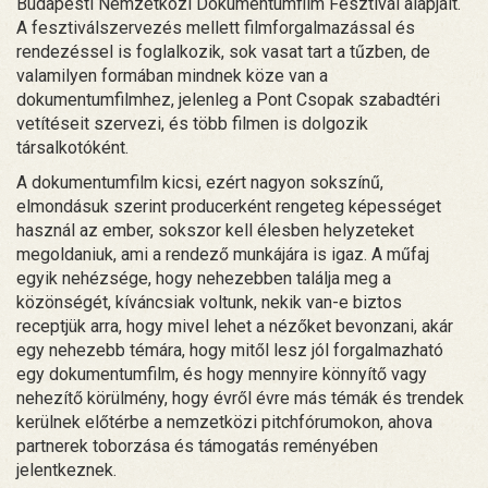
Budapesti Nemzetközi Dokumentumfilm Fesztivál alapjait.
A fesztiválszervezés mellett filmforgalmazással és
rendezéssel is foglalkozik, sok vasat tart a tűzben, de
valamilyen formában mindnek köze van a
dokumentumfilmhez, jelenleg a Pont Csopak szabadtéri
vetítéseit szervezi, és több filmen is dolgozik
társalkotóként.
A dokumentumfilm kicsi, ezért nagyon sokszínű,
elmondásuk szerint producerként rengeteg képességet
használ az ember, sokszor kell élesben helyzeteket
megoldaniuk, ami a rendező munkájára is igaz. A műfaj
egyik nehézsége, hogy nehezebben találja meg a
közönségét, kíváncsiak voltunk, nekik van-e biztos
receptjük arra, hogy mivel lehet a nézőket bevonzani, akár
egy nehezebb témára, hogy mitől lesz jól forgalmazható
egy dokumentumfilm, és hogy mennyire könnyítő vagy
nehezítő körülmény, hogy évről évre más témák és trendek
kerülnek előtérbe a nemzetközi pitchfórumokon, ahova
partnerek toborzása és támogatás reményében
jelentkeznek.