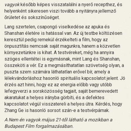
vagyok
később képes visszatalálni a nyerő recepthez, és
helyenként sikeresen viszi tovább a nyitányra jellemző
őrületet és sokszínűséget.
Lang szertelen, csapongó viselkedése az apuka és
Shanshan életére is hatással van. Az új testbe költözésen
keresztül pedig remekül érzékelteti a film, hogy az
önpusztítás nemcsak saját magunkra, hanem a közvetlen
környezetünkre is kihat. A testvéreket, még ha annyira
szöges ellentétei is egymásnak, mint Lang és Shanshan,
összeköti a vér. Ez a megmásíthatatlan szövetség olyan, a
puszta szem számára láthatatlan erővel bír, amely a
lélekvándorláshoz hasonló spirituális kapcsolatot jelent. Jó
érzés azt hinni, hogy ez az energia előbb vagy utóbb
lefegyverzi a sorsközösség tagjait, saját bemerevedett
akaratukat a helyes irányba görbíti, és a defektes
kapcsolatot végül visszatereli a helyes útra. Kérdés, hogy
Zhang Ge is hasonló sorsot szán-e a testvérpárnak.
A Nem én vagyok május 21-től látható a mozikban a
Budapest Film forgalmazásában.