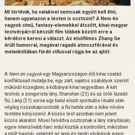
Mi történik, ha valakivel nemcsak együtt kell élni,
hanem ugyanazon a testen is osztozni? A Nem én
vagyok című, fantasy-elemekkel átszőtt, kínai-magyar
testvérpárról készült film többek között erre a
kérdésre keresi a választ. Az elsőfilmes Zhang Ge
őrült humorral, magával ragadó atmoszférával és
melankóliában fürdő stílussal rúgja be az ajtót.
A
Nem én vagyok
egy Magyarországon élő kínai család
konfliktusait mutatja be, egy zárt, sajátos szabályok szerint
működő közegben, a kőbányai kínai negyedben. A két
testvér, a zongorista lány, Shanshan (23) és az örök lázadó
fiú, Lang (21) sorsa egy balul elsült spirituális rituálé után
végleg összekapcsolódik: a fiú halála után a lelke nővére
testébe kényszerül. A közös test azonban nem jelent
közös akaratot. Mivel felváltva osztoznak a lány irányításán,
egyre intenzívebb harc indul köztük a kontrollért, miközben
a múlt traumái, valamint az apai és tanári elvárások egyre