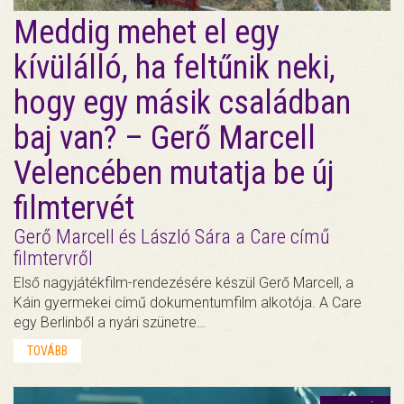
Meddig mehet el egy
kívülálló, ha feltűnik neki,
hogy egy másik családban
baj van? – Gerő Marcell
Velencében mutatja be új
filmtervét
Gerő Marcell és László Sára a Care című
filmtervről
Első nagyjátékfilm-rendezésére készül Gerő Marcell, a
Káin gyermekei című dokumentumfilm alkotója. A Care
egy Berlinből a nyári szünetre…
TOVÁBB