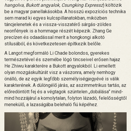
hangolva, Bukott angyalok, Csungking Expressz
) költözik
be a magyar panellakásokba. A hosszú expozíciós technika
sem marad ki egyes kulcspillanatokban, miközben
táncjelenetek és a vissza-visszatérő sárgás-zöldes
neonfények is a hommage részét képezik. Zhang Ge
precízen és odaadással merít a hongkongi alkotó
stílusából, és következetesen építkezik belőle.
A Langot megformáló Li Chade bolondos, gyerekes
természetével és szemébe lógó tincseivel erősen hajaz
He Zhiwu karakterére a Bukott angyalokból. Li emellett
olyan mozgáskultúrát visz a vászonra, amely nemhogy
önálló, de az egyik legfőbb személyiségjegyévé is válik
karakterének. A dülöngélő járás, az aszimmetrikus tartás, az
előredöntött fej és a végtagok szüntelen „dobálása” mind-
mind hozzájárul a komolytalan, folyton lázadó, felelősségtől
menekülő, a lazaságába belehaló fiú képéhez.