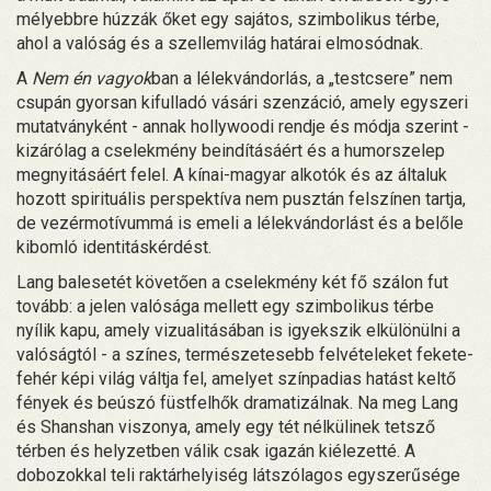
mélyebbre húzzák őket egy sajátos, szimbolikus térbe,
ahol a valóság és a szellemvilág határai elmosódnak.
A
Nem én vagyok
ban a lélekvándorlás, a „testcsere” nem
csupán gyorsan kifulladó vásári szenzáció, amely egyszeri
mutatványként - annak hollywoodi rendje és módja szerint -
kizárólag a cselekmény beindításáért és a humorszelep
megnyitásáért felel. A kínai-magyar alkotók és az általuk
hozott spirituális perspektíva nem pusztán felszínen tartja,
de vezérmotívummá is emeli a lélekvándorlást és a belőle
kibomló identitáskérdést.
Lang balesetét követően a cselekmény két fő szálon fut
tovább: a jelen valósága mellett egy szimbolikus térbe
nyílik kapu, amely vizualitásában is igyekszik elkülönülni a
valóságtól - a színes, természetesebb felvételeket fekete-
fehér képi világ váltja fel, amelyet színpadias hatást keltő
fények és beúszó füstfelhők dramatizálnak. Na meg Lang
és Shanshan viszonya, amely egy tét nélkülinek tetsző
térben és helyzetben válik csak igazán kiélezetté. A
dobozokkal teli raktárhelyiség látszólagos egyszerűsége