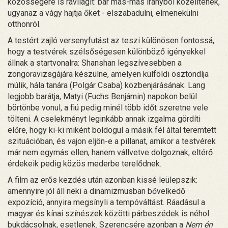
közösségére is rávilágít: bár más-más irányból közelítenek,
ugyanaz a vágy hajtja őket - elszabadulni, elmenekülni
otthonról.
A testért zajló versenyfutást az teszi különösen fontossá,
hogy a testvérek szélsőségesen különböző igényekkel
állnak a startvonalra: Shanshan legszívesebben a
zongoravizsgájára készülne, amelyen külföldi ösztöndíja
múlik, hála tanára (Polgár Csaba) közbenjárásának. Lang
legjobb barátja, Matyi (Fuchs Benjámin) napokon belül
börtönbe vonul, a fiú pedig minél több időt szeretne vele
tölteni. A cselekményt leginkább annak izgalma gördíti
előre, hogy ki-ki miként boldogul a másik fél által teremtett
szituációban, és vajon eljön-e a pillanat, amikor a testvérek
már nem egymás ellen, hanem vállvetve dolgoznak, eltérő
érdekeik pedig közös mederbe terelődnek.
A film az erős kezdés után azonban kissé leülepszik:
amennyire jól áll neki a dinamizmusban bővelkedő
expozíció, annyira megsínyli a tempóváltást. Ráadásul a
magyar és kínai színészek közötti párbeszédek is néhol
bukdácsolnak, esetlenek. Szerencsére azonban a
Nem én