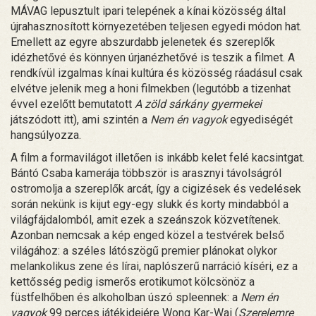
MÁVAG lepusztult ipari telepének a kínai közösség által
újrahasznosított környezetében teljesen egyedi módon hat.
Emellett az egyre abszurdabb jelenetek és szereplők
idézhetővé és könnyen úrjanézhetővé is teszik a filmet. A
rendkívül izgalmas kínai kultúra és közösség ráadásul csak
elvétve jelenik meg a honi filmekben (legutóbb a tizenhat
évvel ezelőtt bemutatott
A zöld sárkány gyermekei
játszódott itt), ami szintén a
Nem én vagyok
egyediségét
hangsúlyozza.
A film a formavilágot illetően is inkább kelet felé kacsintgat.
Bántó Csaba kamerája többször is arasznyi távolságról
ostromolja a szereplők arcát, így a cigizések és vedelések
során nekünk is kijut egy-egy slukk és korty mindabból a
világfájdalomból, amit ezek a szeánszok közvetítenek.
Azonban nemcsak a kép enged közel a testvérek belső
világához: a széles látószögű premier plánokat olykor
melankolikus zene és lírai, naplószerű narráció kíséri, ez a
kettősség pedig ismerős erotikumot kölcsönöz a
füstfelhőben és alkoholban úszó spleennek: a
Nem én
vagyok
99 perces játékidejére Wong Kar-Wai (
Szerelemre