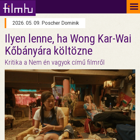
To
na
2026. 05. 09. Poscher Dominik
Ilyen lenne, ha Wong Kar-Wai
Kőbányára költözne
Kritika a Nem én vagyok című filmről