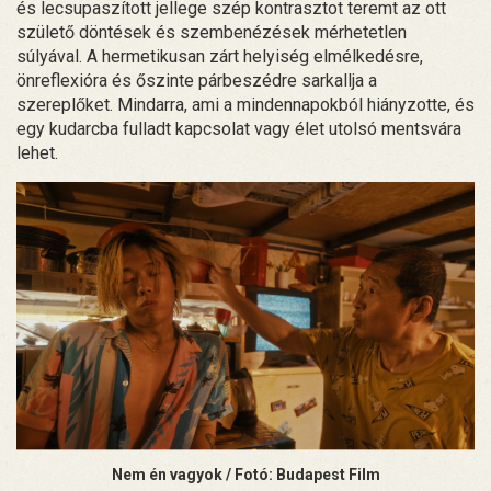
és lecsupaszított jellege szép kontrasztot teremt az ott
születő döntések és szembenézések mérhetetlen
súlyával. A hermetikusan zárt helyiség elmélkedésre,
önreflexióra és őszinte párbeszédre sarkallja a
szereplőket. Mindarra, ami a mindennapokból hiányzotte, és
egy kudarcba fulladt kapcsolat vagy élet utolsó mentsvára
lehet.
Nem én vagyok / Fotó: Budapest Film