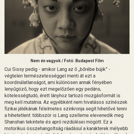
Nem én vagyok / Fotó: Budapest Film
Cui Sissy pedig - amikor Lang az ő „bőrébe bújik” -
végtelen természetességgel menti át ezt a
koordinálatlanságot, ami különösen annak fényében
lenyűgöző, hogy ezt megelőzően egy pedáns,
kötelességtudó, érett lányhoz tartozó mozgásformát is
meg kell mutatnia. Az egyébként nem hivatásos színészek
fizikai játékának félelmetes szinkronja segít hihetővé tenni
a hihetetlent: többször is Lang szelleme elevenedik meg
Shanshan tekintete és apró rezdülései mögött. Ez a
motorikus összehangoltság ráadásul a karakterek mélyebb