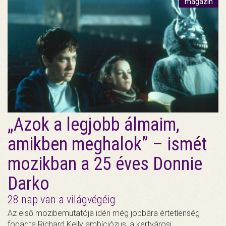
magazin
„Azok a legjobb álmaim,
amikben meghalok” – ismét
mozikban a 25 éves Donnie
Darko
28 nap van a világvégéig
Az első mozibemutatója idén még jobbára értetlenség
fogadta Richard Kelly ambíciózus, a kertvárosi