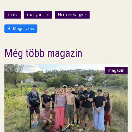
kritika
magyar film
Nem én vagyok
Megosztás
Még több magazin
magazin