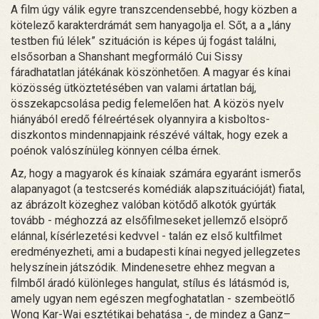
A film úgy válik egyre transzcendensebbé, hogy közben a
kötelező karakterdrámát sem hanyagolja el. Sőt, a a „lány
testben fiú lélek” szituáción is képes új fogást találni,
elsősorban a Shanshant megformáló Cui Sissy
fáradhatatlan játékának köszönhetően. A magyar és kínai
közösség ütköztetésében van valami ártatlan báj,
összekapcsolása pedig felemelően hat. A közös nyelv
hiányából eredő félreértések olyannyira a kisboltos-
diszkontos mindennapjaink részévé váltak, hogy ezek a
poénok valószínüleg könnyen célba érnek.
Az, hogy a magyarok és kínaiak számára egyaránt ismerős
alapanyagot (a testcserés komédiák alapszituációját) fiatal,
az ábrázolt közeghez valóban kötődő alkotók gyúrták
tovább - méghozzá az elsőfilmeseket jellemző elsöprő
elánnal, kísérlezetési kedvvel - talán ez első kultfilmet
eredményezheti, ami a budapesti kínai negyed jellegzetes
helyszínein játszódik. Mindenesetre ehhez megvan a
filmből áradó különleges hangulat, stílus és látásmód is,
amely ugyan nem egészen megfoghatatlan - szembeötlő
Wong Kar-Wai esztétikai behatása -, de mindez a Ganz–