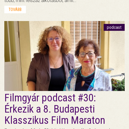
több, mint felszáz alkotásból, amit…
TOVÁBB
podcast
Filmgyár podcast #30:
Érkezik a 8. Budapesti
Klasszikus Film Maraton