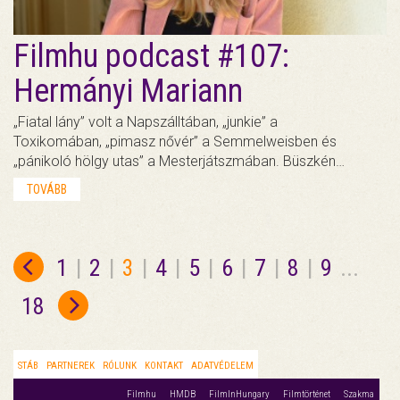
Filmhu podcast #107:
Hermányi Mariann
„Fiatal lány” volt a Napszálltában, „junkie” a
Toxikomában, „pimasz nővér” a Semmelweisben és
„pánikoló hölgy utas” a Mesterjátszmában. Büszkén…
TOVÁBB
1
|
2
|
3
|
4
|
5
|
6
|
7
|
8
|
9
...
18
STÁB
PARTNEREK
RÓLUNK
KONTAKT
ADATVÉDELEM
Filmhu
HMDB
FilmInHungary
Filmtörténet
Szakma