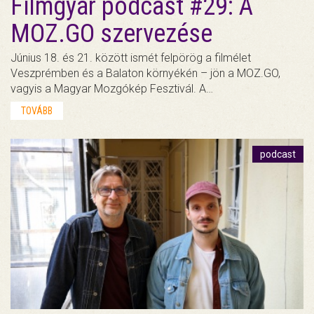
Filmgyár podcast #29: A
MOZ.GO szervezése
Június 18. és 21. között ismét felpörög a filmélet
Veszprémben és a Balaton környékén – jön a MOZ.GO,
vagyis a Magyar Mozgókép Fesztivál. A…
TOVÁBB
podcast