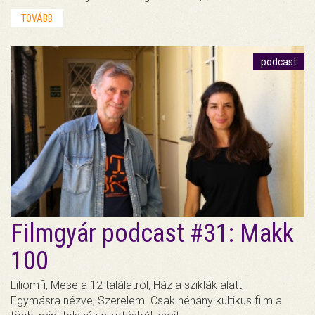
TOVÁBB
podcast
Filmgyár podcast #31: Makk
100
Liliomfi, Mese a 12 találatról, Ház a sziklák alatt,
Egymásra nézve, Szerelem. Csak néhány kultikus film a