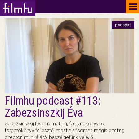
To
na
podcast
Filmhu podcast #113:
Zabezsinszkij Éva
Zabezsinszkij Éva dramaturg, forgatókönyvíró,
forgatókönyv fejlesztő, most elsősorban mégis casting
directori munkájáról beszélgetünk vele, ő…