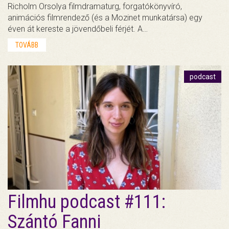
Richolm Orsolya filmdramaturg, forgatókönyvíró,
animációs filmrendező (és a Mozinet munkatársa) egy
éven át kereste a jövendőbeli férjét. A…
TOVÁBB
podcast
Filmhu podcast #111:
Szántó Fanni