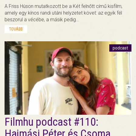
A Friss Húson mutatkozott be a Két felnőtt című kisfilm,
amely egy kínos randi utáni helyzetet követ: az egyik fél
beszorul a vécébe, a másik pedig…
TOVÁBB
podcast
Filmhu podcast #110:
Hajmási Péter és Csoma