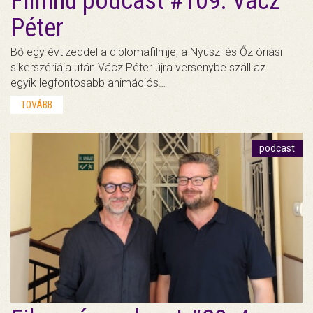
Filmhu podcast #109: Vácz
Péter
Bő egy évtizeddel a diplomafilmje, a Nyuszi és Őz óriási
sikerszériája után Vácz Péter újra versenybe száll az
egyik legfontosabb animációs…
TOVÁBB
podcast