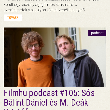
került egy viszonylag új filmes szakma is: a
szexjelenetek szabályos kivitelezését felügyelő…
TOVÁBB
podcast
Filmhu podcast #105: Sós
Bálint Dániel és M. Deák