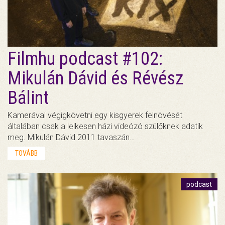
Filmhu podcast #102:
Mikulán Dávid és Révész
Bálint
Kamerával végigkövetni egy kisgyerek felnövését
általában csak a lelkesen házi videózó szülőknek adatik
meg. Mikulán Dávid 2011 tavaszán…
TOVÁBB
podcast