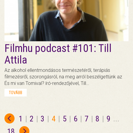
Filmhu podcast #101: Till
Attila
Az alkohol ellentmondásos természetéről, terápiás
filmezésről, szorongásról, na meg arról beszélgettünk az
És mi van Tomival? író-rendezőjével, Till…
TOVÁBB
1
|
2
|
3
|
4
|
5
|
6
|
7
|
8
|
9
...
18