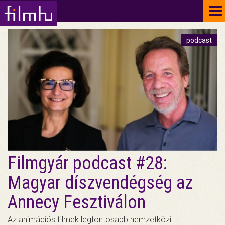
To
na
podcast
Filmgyár podcast #28:
Magyar díszvendégség az
Annecy Fesztiválon
Az animációs filmek legfontosabb nemzetközi