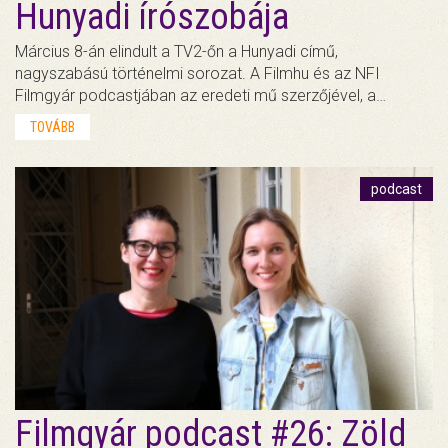
Hunyadi írószobája
Március 8-án elindult a TV2-őn a Hunyadi című,
nagyszabású történelmi sorozat. A Filmhu és az NFI
Filmgyár podcastjában az eredeti mű szerzőjével, a…
TOVÁBB
podcast
Filmgyár podcast #26: Zöld