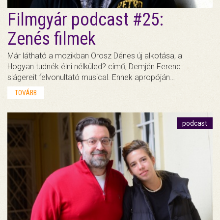
Filmgyár podcast #25:
Zenés filmek
Már látható a mozikban Orosz Dénes új alkotása, a
Hogyan tudnék élni nélküled? című, Demjén Ferenc
slágereit felvonultató musical. Ennek apropóján…
TOVÁBB
podcast