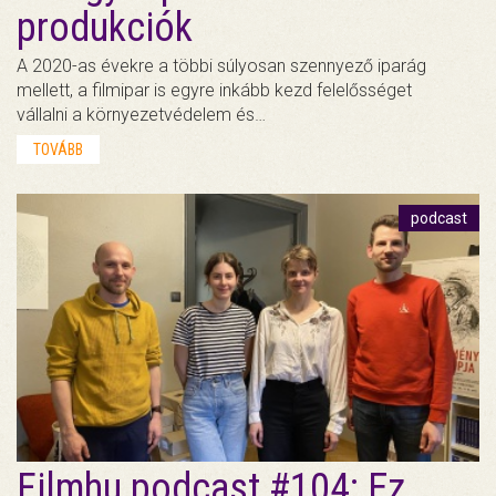
produkciók
A 2020-as évekre a többi súlyosan szennyező iparág
mellett, a filmipar is egyre inkább kezd felelősséget
vállalni a környezetvédelem és…
TOVÁBB
podcast
Filmhu podcast #104: Ez