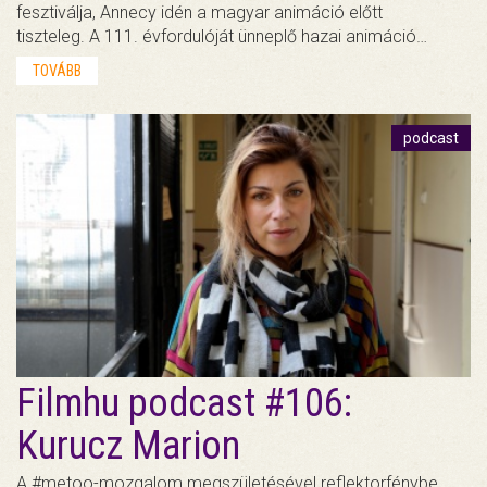
fesztiválja, Annecy idén a magyar animáció előtt
tiszteleg. A 111. évfordulóját ünneplő hazai animáció…
TOVÁBB
podcast
Filmhu podcast #106:
Kurucz Marion
A #metoo-mozgalom megszületésével reflektorfénybe