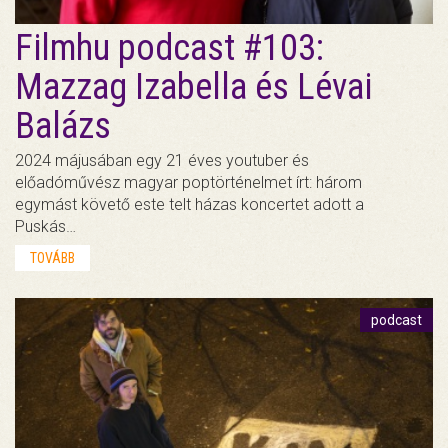
Filmhu podcast #103:
Mazzag Izabella és Lévai
Balázs
2024 májusában egy 21 éves youtuber és
előadóművész magyar poptörténelmet írt: három
egymást követő este telt házas koncertet adott a
Puskás…
TOVÁBB
podcast