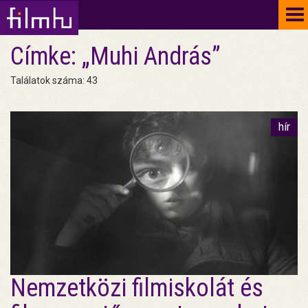
To
na
Címke: „Muhi András”
Találatok száma: 43
hír
Nemzetközi filmiskolát és