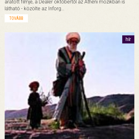
aratott filmje, a Dealer októbertől az Athéni mozikban is
látható - közölte az Inforg…
TOVÁBB
hír