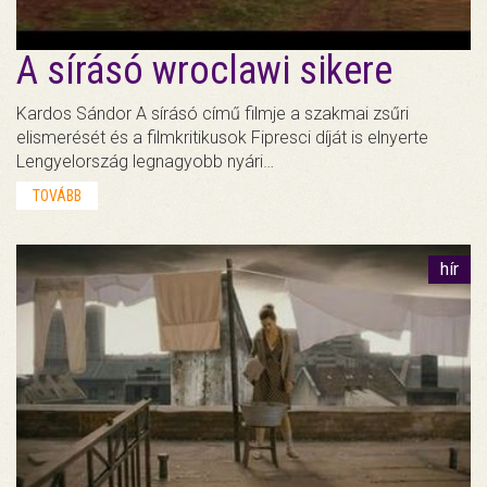
A sírásó wroclawi sikere
Kardos Sándor A sírásó című filmje a szakmai zsűri
elismerését és a filmkritikusok Fipresci díját is elnyerte
Lengyelország legnagyobb nyári…
TOVÁBB
hír