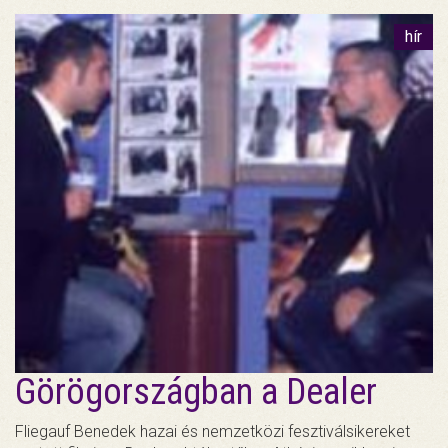
hír
Görögországban a Dealer
Fliegauf Benedek hazai és nemzetközi fesztiválsikereket