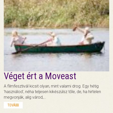
Véget ért a Moveast
A filmfesztivál kicsit olyan, mint valami drog. Egy hétig
'használod', néha teljesen kikészülsz tőle, de, ha hirtelen
megvonják, alig várod,…
TOVÁBB