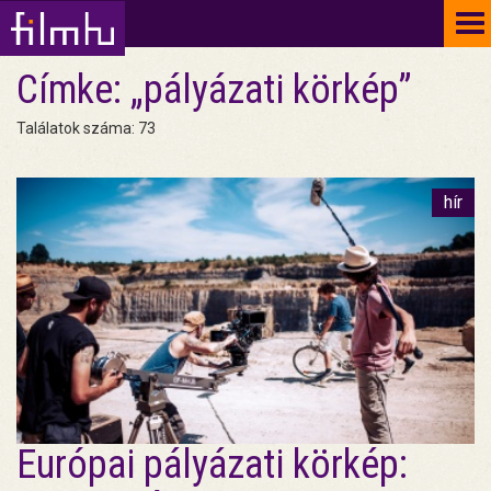
To
na
Címke: „pályázati körkép”
Találatok száma: 73
hír
Európai pályázati körkép: