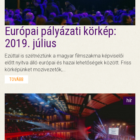
Európai pályázati körkép:
2019. július
Ezúttal is szétnéztünk a magyar filmszakma képviselői
előtt nyitva álló európai és hazai lehetőségek között. Friss
körképünket mozivezetők,…
TOVÁBB
hír