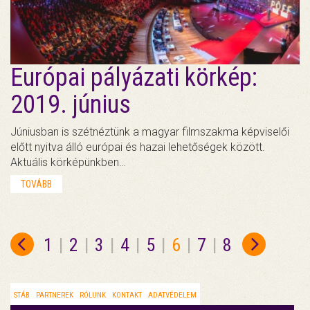
Európai pályázati körkép:
2019. június
Júniusban is szétnéztünk a magyar filmszakma képviselői
előtt nyitva álló európai és hazai lehetőségek között.
Aktuális körképünkben…
TOVÁBB
1
|
2
|
3
|
4
|
5
|
6
|
7
|
8
STÁB
PARTNEREK
RÓLUNK
KONTAKT
ADATVÉDELEM