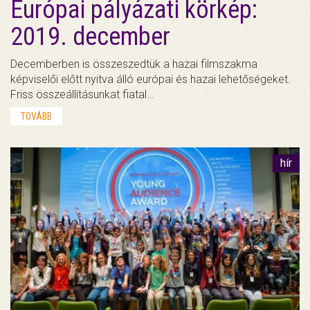
Európai pályázati körkép:
2019. december
Decemberben is összeszedtük a hazai filmszakma
képviselői előtt nyitva álló európai és hazai lehetőségeket.
Friss összeállításunkat fiatal…
TOVÁBB
hír