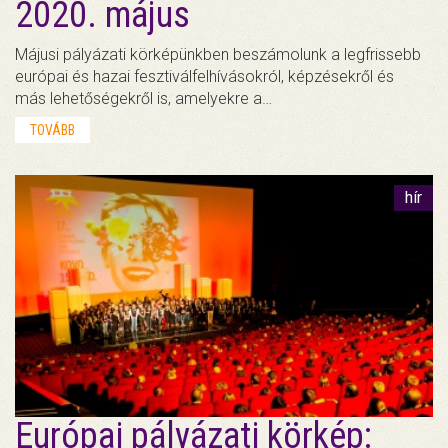
2020. május
Májusi pályázati körképünkben beszámolunk a legfrissebb
európai és hazai fesztiválfelhívásokról, képzésekről és
más lehetőségekről is, amelyekre a…
TOVÁBB
hír
Európai pályázati körkép: