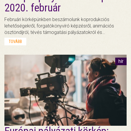
2020. február
Februári körképünkben beszámolunk koprodukciós
lehetőségekről, forgatókönyvíró képzésről, animációs
ösztöndíjról, tévés támogatási pályázatokról és…
TOVÁBB
hír