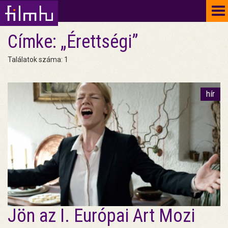
To
na
Címke: „Érettségi”
Találatok száma: 1
hír
Jön az I. Európai Art Mozi