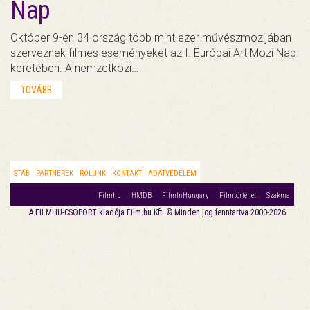
Nap
Október 9-én 34 ország több mint ezer művészmozijában
szerveznek filmes eseményeket az I. Európai Art Mozi Nap
keretében. A nemzetközi…
TOVÁBB
STÁB
PARTNEREK
RÓLUNK
KONTAKT
ADATVÉDELEM
Filmhu
HMDB
FilmInHungary
Filmtörténet
Szakma
A FILMHU-CSOPORT kiadója Film.hu Kft. © Minden jog fenntartva 2000-2026