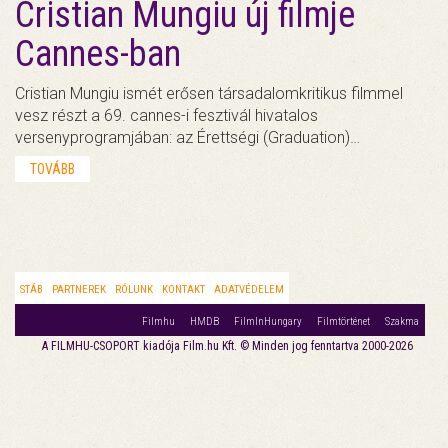
Cristian Mungiu új filmje
Cannes-ban
Cristian Mungiu ismét erősen társadalomkritikus filmmel
vesz részt a 69. cannes-i fesztivál hivatalos
versenyprogramjában: az Érettségi (Graduation)…
TOVÁBB
STÁB
PARTNEREK
RÓLUNK
KONTAKT
ADATVÉDELEM
Filmhu
HMDB
FilmInHungary
Filmtörténet
Szakma
A FILMHU-CSOPORT kiadója Film.hu Kft. © Minden jog fenntartva 2000-2026