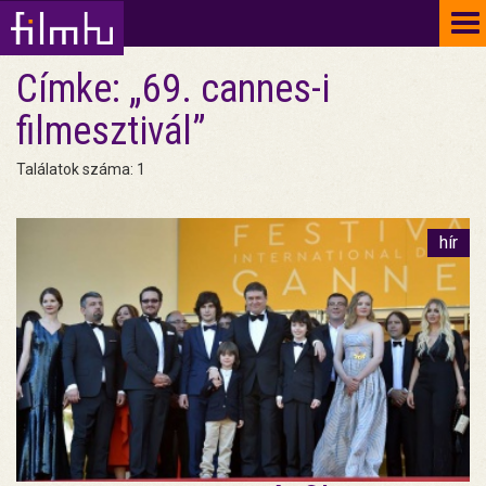
To
na
Címke: „69. cannes-i
filmesztivál”
Találatok száma: 1
hír