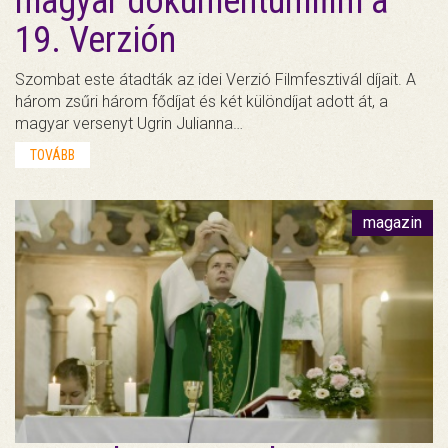
magyar dokumentumfilm a
19. Verzión
Szombat este átadták az idei Verzió Filmfesztivál díjait. A
három zsűri három fődíjat és két különdíjat adott át, a
magyar versenyt Ugrin Julianna…
TOVÁBB
magazin