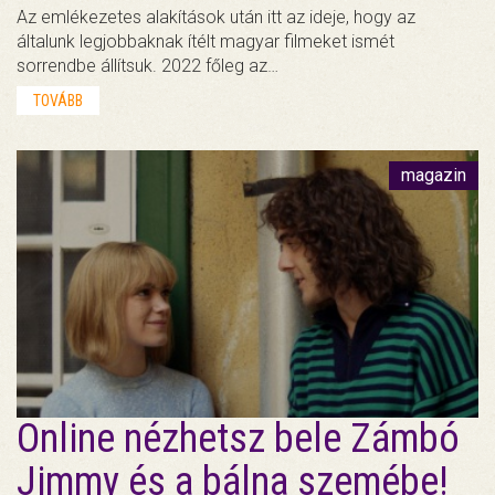
Az emlékezetes alakítások után itt az ideje, hogy az
általunk legjobbaknak ítélt magyar filmeket ismét
sorrendbe állítsuk. 2022 főleg az…
TOVÁBB
magazin
Online nézhetsz bele Zámbó
Jimmy és a bálna szemébe!