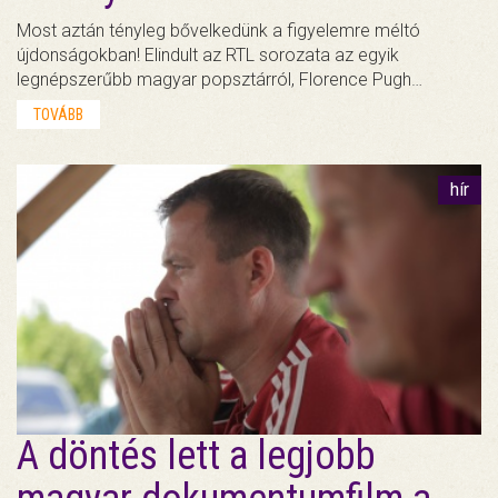
Most aztán tényleg bővelkedünk a figyelemre méltó
újdonságokban! Elindult az RTL sorozata az egyik
legnépszerűbb magyar popsztárról, Florence Pugh…
TOVÁBB
hír
A döntés lett a legjobb