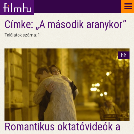
To
na
Címke: „A második aranykor”
Találatok száma: 1
hír
Romantikus oktatóvideók a