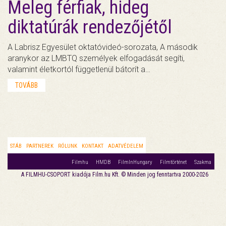
Meleg férfiak, hideg
diktatúrák rendezőjétől
A Labrisz Egyesület oktatóvideó-sorozata, A második
aranykor az LMBTQ személyek elfogadását segíti,
valamint életkortól függetlenül bátorít a…
TOVÁBB
STÁB
PARTNEREK
RÓLUNK
KONTAKT
ADATVÉDELEM
Filmhu
HMDB
FilmInHungary
Filmtörténet
Szakma
A FILMHU-CSOPORT kiadója Film.hu Kft. © Minden jog fenntartva 2000-2026