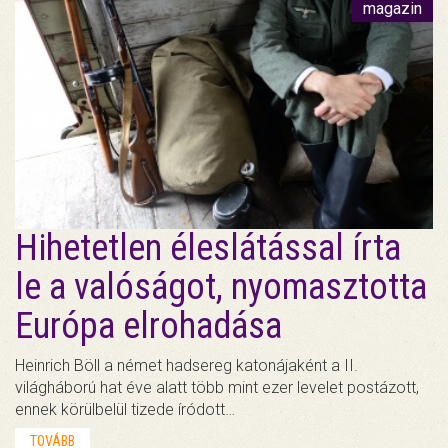
magazin
Hihetetlen éleslátással írta
le a valóságot, nyomasztotta
Európa elrohadása
Heinrich Böll a német hadsereg katonájaként a II.
világháború hat éve alatt több mint ezer levelet postázott,
ennek körülbelül tizede íródott…
TOVÁBB