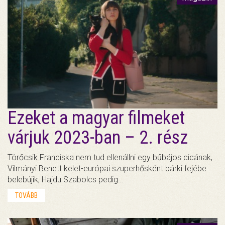
Ezeket a magyar filmeket
várjuk 2023-ban – 2. rész
Törőcsik Franciska nem tud ellenállni egy bűbájos cicának,
Vilmányi Benett kelet-európai szuperhősként bárki fejébe
belebújik, Hajdu Szabolcs pedig…
TOVÁBB