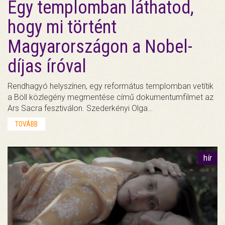
Egy templomban láthatod,
hogy mi történt
Magyarországon a Nobel-
díjas íróval
Rendhagyó helyszínen, egy református templomban vetítik
a Böll közlegény megmentése című dokumentumfilmet az
Ars Sacra fesztiválon. Szederkényi Olga…
TOVÁBB
hír