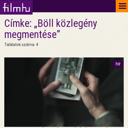
To
na
Címke: „Böll közlegény
megmentése”
Találatok száma: 4
hír