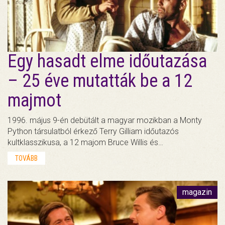
Egy hasadt elme időutazása
– 25 éve mutatták be a 12
majmot
1996. május 9-én debütált a magyar mozikban a Monty
Python társulatból érkező Terry Gilliam időutazós
kultklasszikusa, a 12 majom Bruce Willis és…
TOVÁBB
magazin