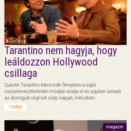
Tarantino nem hagyja, hogy
leáldozzon Hollywood
csillaga
Quentin Tarantino kilencedik filmjében a saját
összetéveszthetetlen módján siratja el és egyben ünnepli
az álomgyár régmúlt szép napjait, miközben…
TOVÁBB
magazin