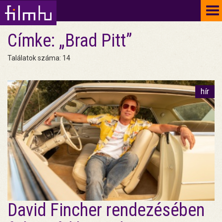
To
na
Címke: „Brad Pitt”
Találatok száma: 14
hír
David Fincher rendezésében