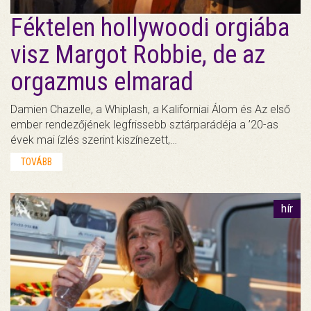
Féktelen hollywoodi orgiába
visz Margot Robbie, de az
orgazmus elmarad
Damien Chazelle, a Whiplash, a Kaliforniai Álom és Az első
ember rendezőjének legfrissebb sztárparádéja a ’20-as
évek mai ízlés szerint kiszínezett,…
TOVÁBB
hír