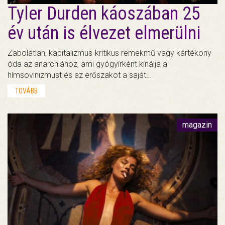
Tyler Durden káoszában 25
év után is élvezet elmerülni
Zabolátlan, kapitalizmus-kritikus remekmű vagy kártékony
óda az anarchiához, ami gyógyírként kínálja a
hímsovinizmust és az erőszakot a saját…
TOVÁBB
magazin