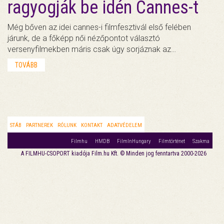
ragyogják be idén Cannes-t
Még bőven az idei cannes-i filmfesztivál első felében
járunk, de a főképp női nézőpontot választó
versenyfilmekben máris csak úgy sorjáznak az…
TOVÁBB
STÁB
PARTNEREK
RÓLUNK
KONTAKT
ADATVÉDELEM
Filmhu
HMDB
FilmInHungary
Filmtörténet
Szakma
A FILMHU-CSOPORT kiadója Film.hu Kft. © Minden jog fenntartva 2000-2026