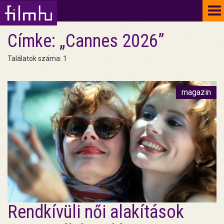
To
na
Címke: „Cannes 2026”
Találatok száma: 1
magazin
Rendkívüli női alakítások