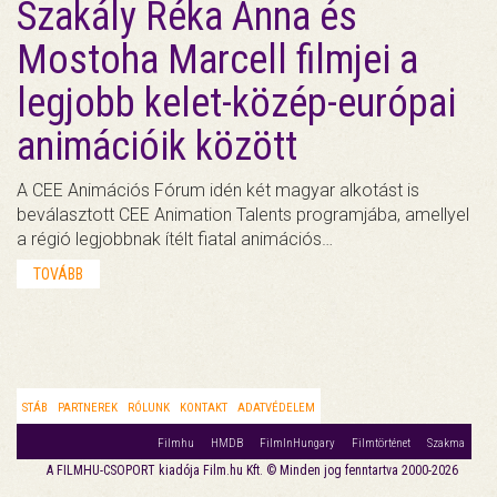
Szakály Réka Anna és
Mostoha Marcell filmjei a
legjobb kelet-közép-európai
animációik között
A CEE Animációs Fórum idén két magyar alkotást is
beválasztott CEE Animation Talents programjába, amellyel
a régió legjobbnak ítélt fiatal animációs…
TOVÁBB
STÁB
PARTNEREK
RÓLUNK
KONTAKT
ADATVÉDELEM
Filmhu
HMDB
FilmInHungary
Filmtörténet
Szakma
A FILMHU-CSOPORT kiadója Film.hu Kft. © Minden jog fenntartva 2000-2026