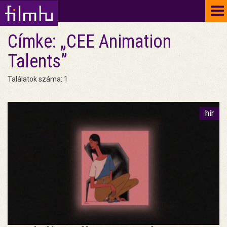
To
na
Címke: „CEE Animation
Talents”
Találatok száma: 1
hír