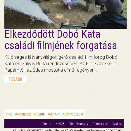
Elkezdődött Dobó Kata
családi filmjének forgatása
Különleges látványvilágot ígérő családi film forog Dobó
Kata és Gulyás Buda rendezésében. Az El a kezekkel a
Papámtól! az Édes mostoha című regényen…
TOVÁBB
STÁB
PARTNEREK
RÓLUNK
KONTAKT
ADATVÉDELEM
Filmhu
HMDB
FilmInHungary
Filmtörténet
Szakma