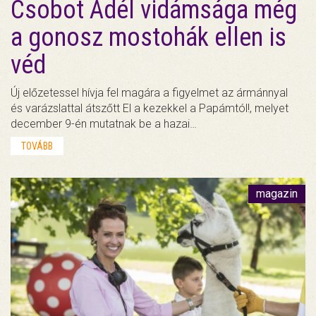
Csobot Adél vidámsága még
a gonosz mostohák ellen is
véd
Új előzetessel hívja fel magára a figyelmet az ármánnyal
és varázslattal átszőtt El a kezekkel a Papámtól!, melyet
december 9-én mutatnak be a hazai…
TOVÁBB
magazin