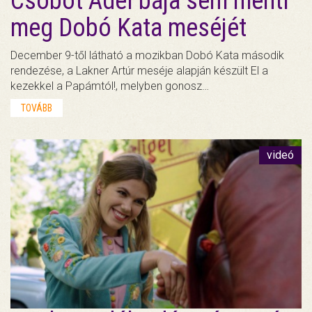
Csobot Adél bája sem menti
meg Dobó Kata meséjét
December 9-től látható a mozikban Dobó Kata második
rendezése, a Lakner Artúr meséje alapján készült El a
kezekkel a Papámtól!, melyben gonosz…
TOVÁBB
videó