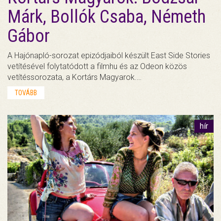
Márk, Bollók Csaba, Németh
Gábor
A Hajónapló-sorozat epizódjaiból készült East Side Stories
vetítésével folytatódott a filmhu és az Odeon közös
vetítéssorozata, a Kortárs Magyarok.…
TOVÁBB
hír