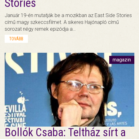
Stories
Január 19-én mutatják be a mozikban az East Side Stories
című magy szkeccsfilmet. A sikeres Hajónapló című
sorozat négy remek epizódja a…
TOVÁBB
magazin
Bollók Csaba: Teltház sírt a