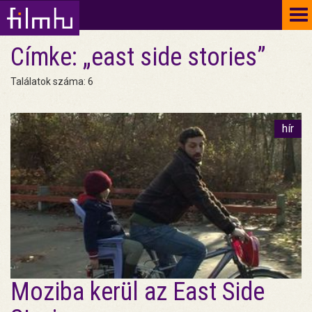
To
na
Címke: „east side stories”
Találatok száma: 6
hír
Moziba kerül az East Side