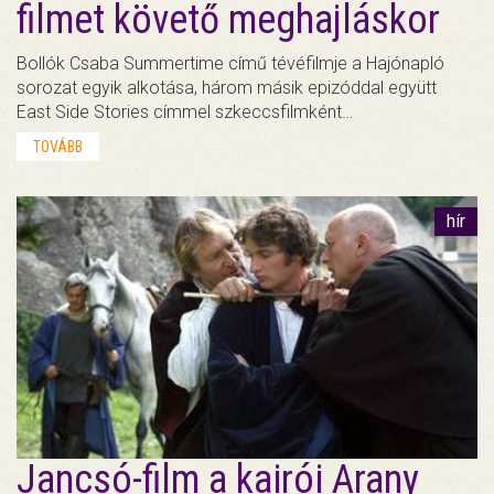
filmet követő meghajláskor
Bollók Csaba Summertime című tévéfilmje a Hajónapló
sorozat egyik alkotása, három másik epizóddal együtt
East Side Stories címmel szkeccsfilmként…
TOVÁBB
hír
Jancsó-film a kairói Arany