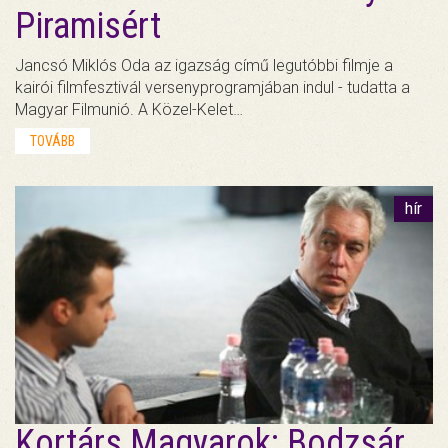
Piramisért
Jancsó Miklós Oda az igazság című legutóbbi filmje a
kairói filmfesztivál versenyprogramjában indul - tudatta a
Magyar Filmunió. A Közel-Kelet…
TOVÁBB
hír
Kortárs Magyarok: Bodzsár