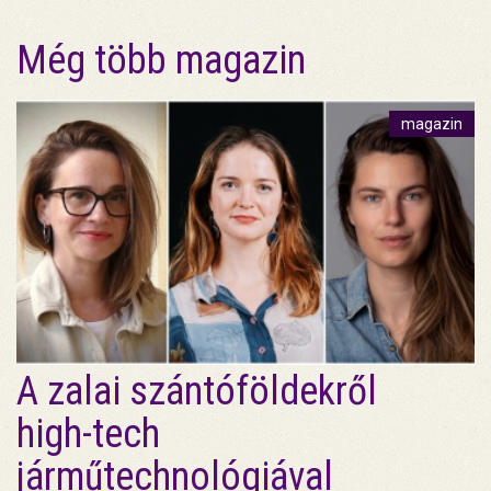
Még több magazin
magazin
A zalai szántóföldekről
high-tech
járműtechnológiával