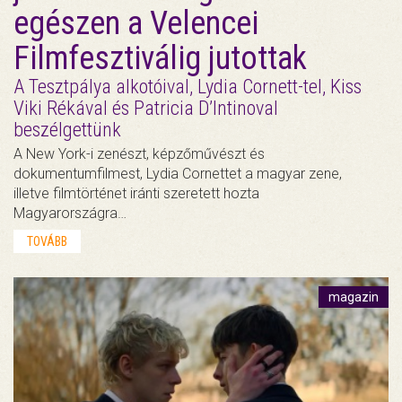
egészen a Velencei
Filmfesztiválig jutottak
A Tesztpálya alkotóival, Lydia Cornett-tel, Kiss
Viki Rékával és Patricia D’Intinoval
beszélgettünk
A New York-i zenészt, képzőművészt és
dokumentumfilmest, Lydia Cornettet a magyar zene,
illetve filmtörténet iránti szeretett hozta
Magyarországra…
TOVÁBB
magazin