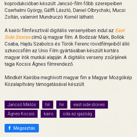
koprodukcióban készült Jancsó-film főbb szerepeiben
Cserhalmi György, Gálffi László, Daniel Olbrychski, Mucsi
Zoltán, valamint Mundruczó Kornél látható.
A kairói filmfesztivál digitális versenyében indul az
East
Side Stories
című új magyar film. A Bodzsár Márk, Bollók
Csaba, Hajdu Szabolcs és Török Ferenc rövidfilmjeiből álló
szkeccsfilm az Unio Film gyártásában készült kortárs
magyar írók munkái alapján. A digitális verseny zsűrijének
tagja Kocsis Ágnes filmrendező.
Mindkét Kairóba meghívott magyar fim a Magyar Mozgókép
Közalapítvány támogatásával készült.
Jancsó Miklós
hír
hir
east side stories
Ágnes Kocsis
kairo
oda az igazság
Megosztás