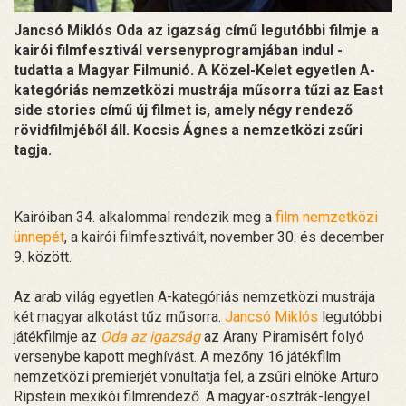
Jancsó Miklós Oda az igazság című legutóbbi filmje a
kairói filmfesztivál versenyprogramjában indul -
tudatta a Magyar Filmunió. A Közel-Kelet egyetlen A-
kategóriás nemzetközi mustrája műsorra tűzi az East
side stories című új filmet is, amely négy rendező
rövidfilmjéből áll. Kocsis Ágnes a nemzetközi zsűri
tagja.
Kairóiban 34. alkalommal rendezik meg a
film nemzetközi
ünnepét
, a kairói filmfesztivált, november 30. és december
9. között.
Az arab világ egyetlen A-kategóriás nemzetközi mustrája
két magyar alkotást tűz műsorra.
Jancsó Miklós
legutóbbi
játékfilmje az
Oda az igazság
az Arany Piramisért folyó
versenybe kapott meghívást. A mezőny 16 játékfilm
nemzetközi premierjét vonultatja fel, a zsűri elnöke Arturo
Ripstein mexikói filmrendező. A magyar-osztrák-lengyel