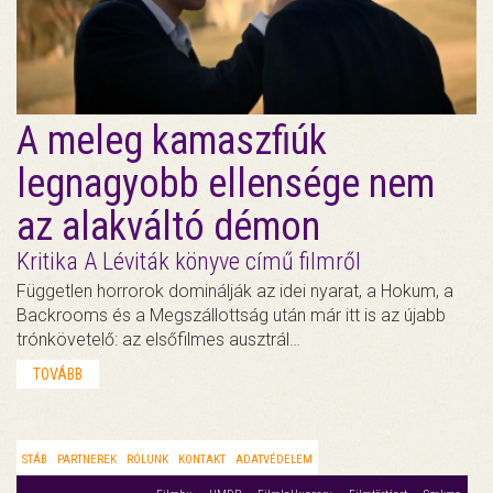
A meleg kamaszfiúk
legnagyobb ellensége nem
az alakváltó démon
Kritika A Léviták könyve című filmről
Független horrorok dominálják az idei nyarat, a Hokum, a
Backrooms és a Megszállottság után már itt is az újabb
trónkövetelő: az elsőfilmes ausztrál…
TOVÁBB
STÁB
PARTNEREK
RÓLUNK
KONTAKT
ADATVÉDELEM