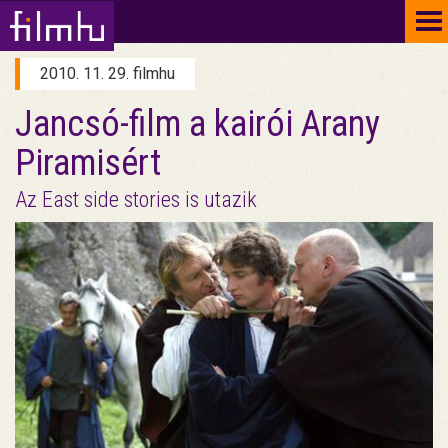
To
na
2010. 11. 29. filmhu
Jancsó-film a kairói Arany
Piramisért
Az East side stories is utazik