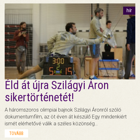
hír
Éld át újra Szilágyi Áron
sikertörténetét!
A háromszoros olimpiai bajnok Szilágyi Áronról szóló
dokumentumfilm, az öt éven át készülő Egy mindenkiért
ismét elérhetővé válik a széles közönség…
TOVÁBB