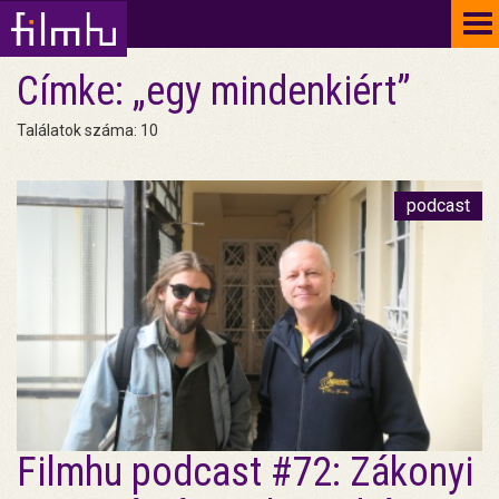
To
na
Címke: „egy mindenkiért”
Találatok száma: 10
podcast
Filmhu podcast #72: Zákonyi