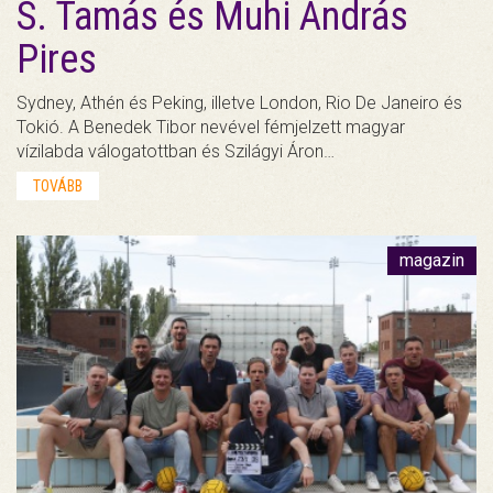
S. Tamás és Muhi András
Pires
Sydney, Athén és Peking, illetve London, Rio De Janeiro és
Tokió. A Benedek Tibor nevével fémjelzett magyar
vízilabda válogatottban és Szilágyi Áron…
TOVÁBB
magazin