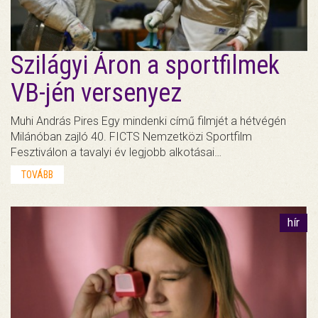
Szilágyi Áron a sportfilmek
VB-jén versenyez
Muhi András Pires Egy mindenki című filmjét a hétvégén
Milánóban zajló 40. FICTS Nemzetközi Sportfilm
Fesztiválon a tavalyi év legjobb alkotásai…
TOVÁBB
hír