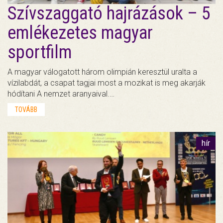
Szívszaggató hajrázások – 5
emlékezetes magyar
sportfilm
A magyar válogatott három olimpián keresztül uralta a
vízilabdát, a csapat tagjai most a mozikat is meg akarják
hódítani A nemzet aranyaival.…
TOVÁBB
hír