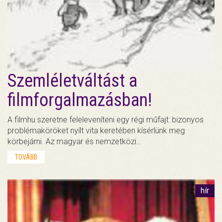
Szemléletváltást a
filmforgalmazásban!
A filmhu szeretne feleleveníteni egy régi műfajt: bizonyos
problémaköröket nyílt vita keretében kísérlünk meg
körbejárni. Az magyar és nemzetközi…
TOVÁBB
hír