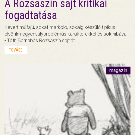
A Rózsaszín sajt kritikai
fogadtatása
Kevert műfajú, sokat markoló, sokáig készülő tipikus
elsőfilm egyensúlyproblémás karakterekkel és sok hibával
- Tóth Barnabás Rózsaszín sajtját…
TOVÁBB
magazin