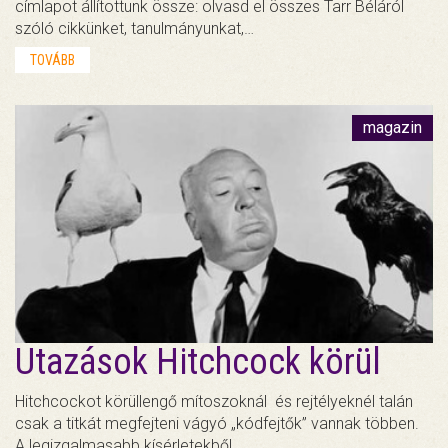
címlapot állítottunk össze: olvasd el összes Tarr Béláról
szóló cikkünket, tanulmányunkat,…
TOVÁBB
magazin
Utazások Hitchcock körül
Hitchcockot körüllengő mítoszoknál és rejtélyeknél talán
csak a titkát megfejteni vágyó „kódfejtők” vannak többen.
A legizgalmasabb kísérletekből…