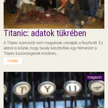
Titanic: adatok tükrében
A Titanic szervezői nem maguknak csinálják a fesztivált. Ez
abból is kitűnik, hogy tavaly készítettek egy felmérést a
Titanic közönségének körében,…
TOVÁBB
magazin