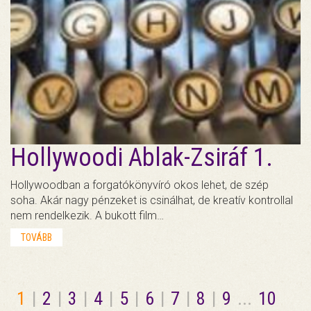
Hollywoodi Ablak-Zsiráf 1.
Hollywoodban a forgatókönyvíró okos lehet, de szép
soha. Akár nagy pénzeket is csinálhat, de kreatív kontrollal
nem rendelkezik. A bukott film…
TOVÁBB
1
|
2
|
3
|
4
|
5
|
6
|
7
|
8
|
9
...
10