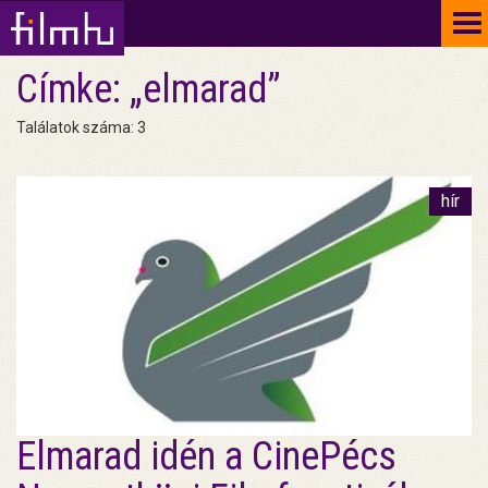
To
na
Címke: „elmarad”
Találatok száma: 3
hír
Elmarad idén a CinePécs