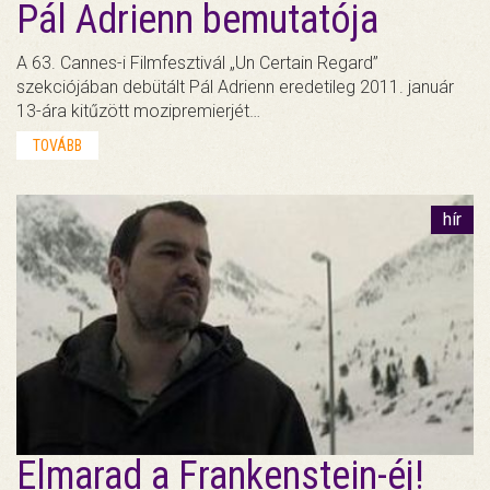
Pál Adrienn bemutatója
A 63. Cannes-i Filmfesztivál „Un Certain Regard”
szekciójában debütált Pál Adrienn eredetileg 2011. január
13-ára kitűzött mozipremierjét…
TOVÁBB
hír
Elmarad a Frankenstein-éj!