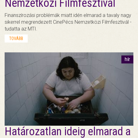
Nemzetközi Filmfesztivál
Finanszírozási problémák miatt idén elmarad a tavaly nagy
sikerrel megrendezett CinePécs Nemzetközi Filmfesztivál -
tudatta az MTI.
TOVÁBB
hír
Határozatlan ideig elmarad a