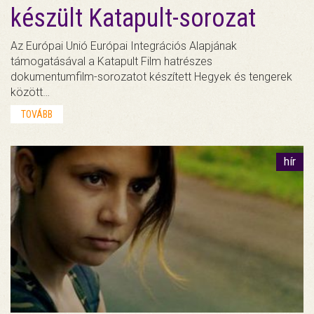
készült Katapult-sorozat
Az Európai Unió Európai Integrációs Alapjának
támogatásával a Katapult Film hatrészes
dokumentumfilm-sorozatot készített Hegyek és tengerek
között…
TOVÁBB
hír