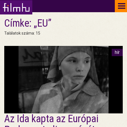
To
na
Címke: „EU”
Találatok száma: 15
hír
Az Ida kapta az Európai