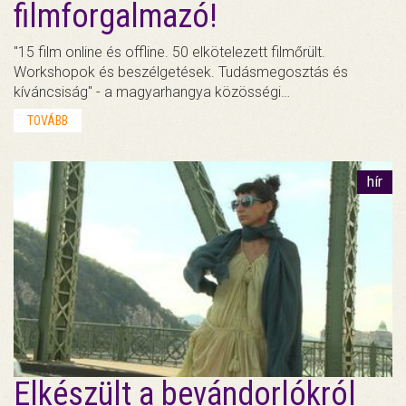
filmforgalmazó!
"15 film online és offline. 50 elkötelezett filmőrült.
Workshopok és beszélgetések. Tudásmegosztás és
kíváncsiság" - a magyarhangya közösségi…
TOVÁBB
hír
Elkészült a bevándorlókról