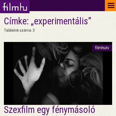
To
na
Címke: „experimentális”
Találatok száma: 3
filmhutv
Szexfilm egy fénymásoló