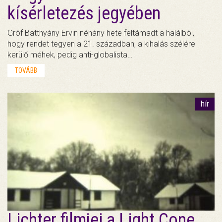
kísérletezés jegyében
Gróf Batthyány Ervin néhány hete feltámadt a halálból,
hogy rendet tegyen a 21. században, a kihalás szélére
kerülő méhek, pedig anti-globalista…
TOVÁBB
hír
Lichter filmjei a Light Cone