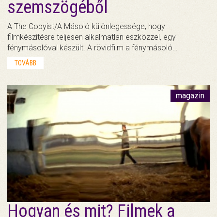
szemszögéből
A The Copyist/A Másoló különlegessége, hogy
filmkészítésre teljesen alkalmatlan eszközzel, egy
fénymásolóval készült. A rövidfilm a fénymásoló…
TOVÁBB
magazin
Hogyan és mit? Filmek a