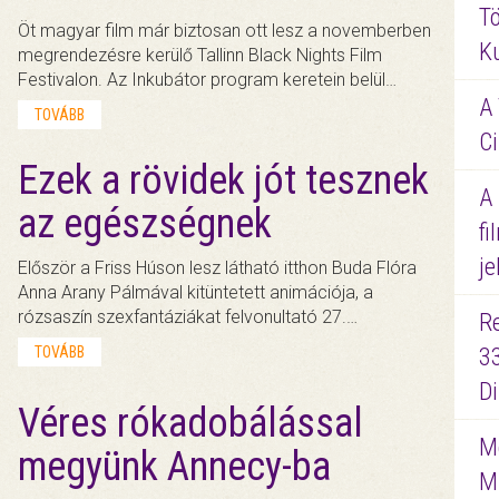
Tö
Öt magyar film már biztosan ott lesz a novemberben
K
megrendezésre kerülő Tallinn Black Nights Film
Festivalon. Az Inkubátor program keretein belül…
A 
TOVÁBB
Ci
Ezek a rövidek jót tesznek
A
az egészségnek
fi
je
Először a Friss Húson lesz látható itthon Buda Flóra
Anna Arany Pálmával kitüntetett animációja, a
rózsaszín szexfantáziákat felvonultató 27.…
R
TOVÁBB
3
D
Véres rókadobálással
Me
megyünk Annecy-ba
M