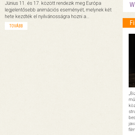
Június 11. és 17. között rendezik meg Európa
W
legjelentősebb animációs eseményét, melynek két
hete kezdték el nyilvánosságra hozni a…
F
TOVÁBB
„Bi
műk
köz
str
bes
ja
fil