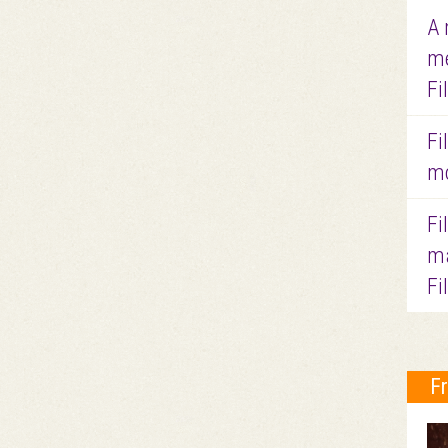
A 
me
Fi
Fi
mo
Fi
ma
Fi
F