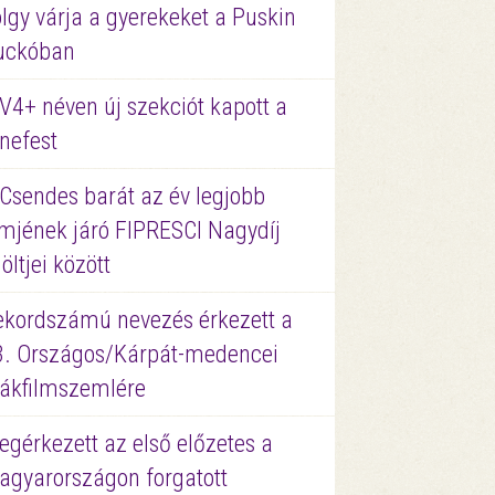
lgy várja a gyerekeket a Puskin
uckóban
V4+ néven új szekciót kapott a
nefest
 Csendes barát az év legjobb
lmjének járó FIPRESCI Nagydíj
löltjei között
ekordszámú nevezés érkezett a
3. Országos/Kárpát-medencei
iákfilmszemlére
gérkezett az első előzetes a
agyarországon forgatott