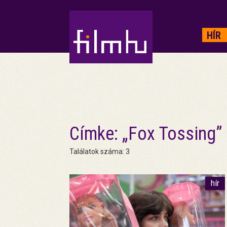
HIRDETÉS
HÍR
Címke: „Fox Tossing”
Találatok száma: 3
hír