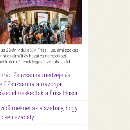
us 28-án indul a XIV. Friss Hús, ami szokás
rint az elmúlt év hazai és nemzetközi
idfilmtermésének legjavát vonultatja fel.
nrád Zsuzsanna medvéje és
eif Zsuzsanna amazonjai
őzedelmeskedtek a Friss Húson
vidfilmeknél az a szabály, hogy
ncsen szabály