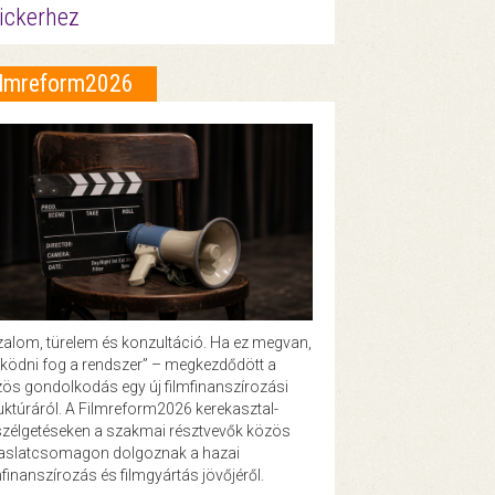
ickerhez
ilmreform2026
zalom, türelem és konzultáció. Ha ez megvan,
ödni fog a rendszer” – megkezdődött a
ös gondolkodás egy új filmfinanszírozási
uktúráról. A Filmreform2026 kerekasztal-
zélgetéseken a szakmai résztvevők közös
vaslatcsomagon dolgoznak a hazai
mfinanszírozás és filmgyártás jövőjéről.