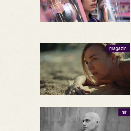
magazin
hír