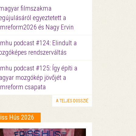
magyar filmszakma
gújulásáról egyeztetett a
lmreform2026 és Nagy Ervin
lmhu podcast #124: Elindult a
zgóképes rendszerváltás
lmhu podcast #125: Így építi a
gyar mozgókép jövőjét a
lmreform csapata
A TELJES DOSSZIÉ
riss Hús 2026