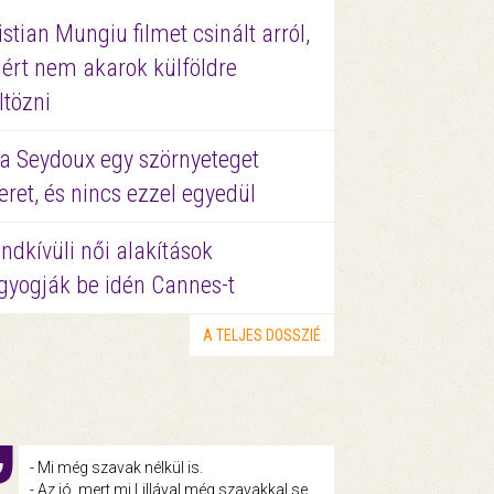
istian Mungiu filmet csinált arról,
ért nem akarok külföldre
ltözni
a Seydoux egy szörnyeteget
eret, és nincs ezzel egyedül
ndkívüli női alakítások
gyogják be idén Cannes-t
A TELJES DOSSZIÉ
- Mi még szavak nélkül is.
- Az jó, mert mi Lillával még szavakkal se.