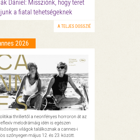
ák Dániel: Missziónk, hogy teret
junk a fiatal tehetségeknek
A TELJES DOSSZIÉ
annes 2026
olitikai thrillertől a neonfényes horroron át az
eflexív melodrámáig idén is egészen
lsőséges világok találkoznak a cannes-i
ös szőnyegen május 12. és 23. között.