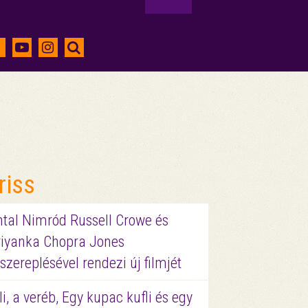
riss
ntal Nimród Russell Crowe és
riyanka Chopra Jones
szereplésével rendezi új filmjét
li, a veréb, Egy kupac kufli és egy