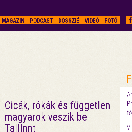
MAGAZIN
PODCAST
DOSSZIÉ
VIDEÓ
FOTÓ
F
A
Cicák, rókák és független
P
fő
magyarok veszik be
Tallinnt
Vi