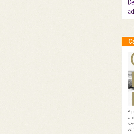
De
ad
C
A p
önr
szé
vör