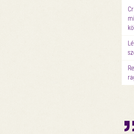
Cr
mi
kö
Lé
sz
Re
ra