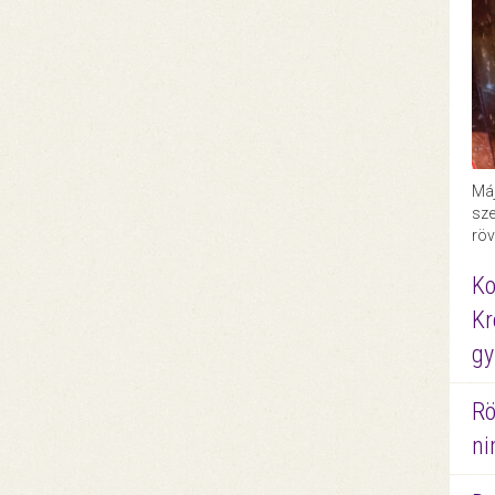
Máj
sze
röv
Ko
Kr
gy
Rö
ni