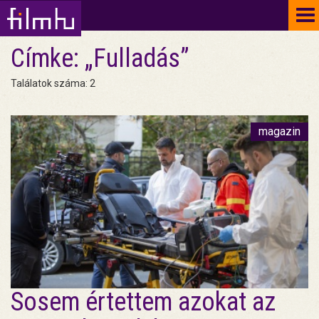
To
na
Címke: „Fulladás”
Találatok száma: 2
magazin
Sosem értettem azokat az