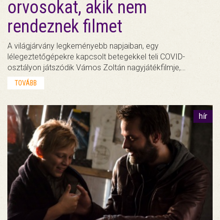
orvosokat, akik nem
rendeznek filmet
A világjárvány legkeményebb napjaiban, egy
lélegeztetőgépekre kapcsolt betegekkel teli COVID-
osztályon játszódik Vámos Zoltán nagyjátékfilmje,…
TOVÁBB
hír