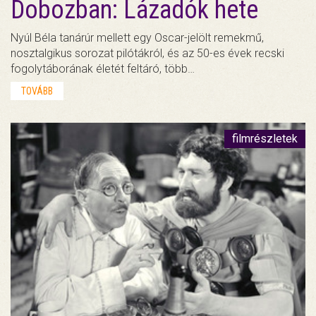
Dobozban: Lázadók hete
Nyúl Béla tanárúr mellett egy Oscar-jelölt remekmű,
nosztalgikus sorozat pilótákról, és az 50-es évek recski
fogolytáborának életét feltáró, több…
TOVÁBB
filmrészletek