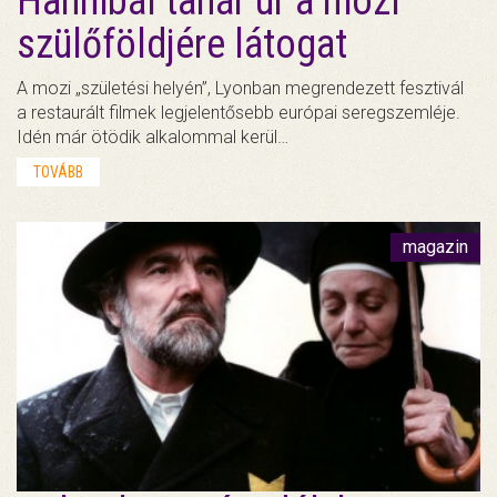
Hannibál tanár úr a mozi
szülőföldjére látogat
A mozi „születési helyén”, Lyonban megrendezett fesztivál
a restaurált filmek legjelentősebb európai seregszemléje.
Idén már ötödik alkalommal kerül…
TOVÁBB
magazin