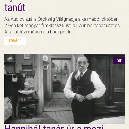
tanút
Az Audiovizuális Örökség Világnapja alkalmából október
27-én két magyar filmklasszikust, a Hannibál tanár urat és
A tanút tűzi műsorra a budapesti…
TOVÁBB
hír