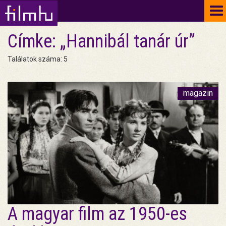
To
na
Címke: „Hannibál tanár úr”
Találatok száma: 5
magazin
A magyar film az 1950-es