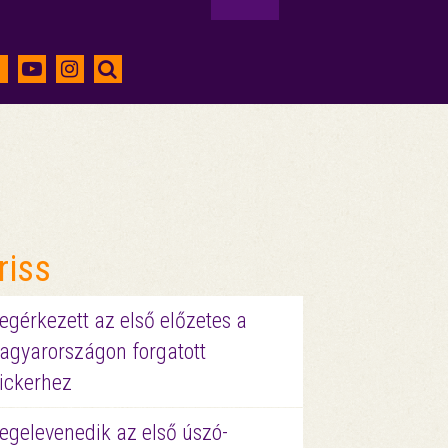
riss
gérkezett az első előzetes a
agyarországon forgatott
ickerhez
egelevenedik az első úszó-