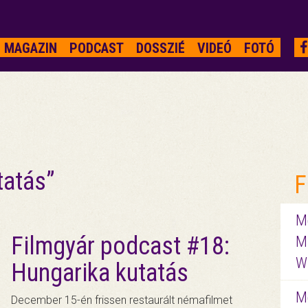
MAGAZIN
PODCAST
DOSSZIÉ
VIDEÓ
FOTÓ
tatás”
F
Me
Filmgyár podcast #18:
M
W
Hungarika kutatás
M
December 15-én frissen restaurált némafilmet