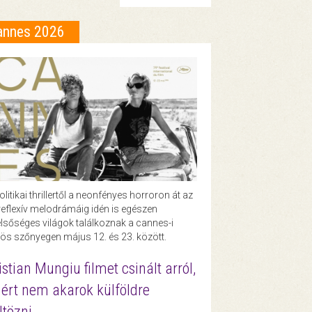
annes 2026
olitikai thrillertől a neonfényes horroron át az
eflexív melodrámáig idén is egészen
lsőséges világok találkoznak a cannes-i
ös szőnyegen május 12. és 23. között.
istian Mungiu filmet csinált arról,
ért nem akarok külföldre
ltözni