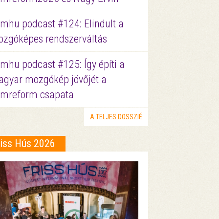
lmhu podcast #124: Elindult a
zgóképes rendszerváltás
lmhu podcast #125: Így építi a
gyar mozgókép jövőjét a
lmreform csapata
A TELJES DOSSZIÉ
riss Hús 2026