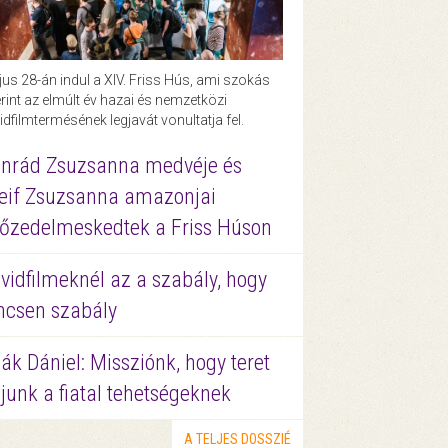
us 28-án indul a XIV. Friss Hús, ami szokás
rint az elmúlt év hazai és nemzetközi
idfilmtermésének legjavát vonultatja fel.
nrád Zsuzsanna medvéje és
eif Zsuzsanna amazonjai
őzedelmeskedtek a Friss Húson
vidfilmeknél az a szabály, hogy
ncsen szabály
ák Dániel: Missziónk, hogy teret
junk a fiatal tehetségeknek
A TELJES DOSSZIÉ