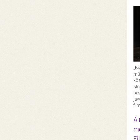
„Bi
műk
köz
str
bes
ja
fil
A 
me
Fi