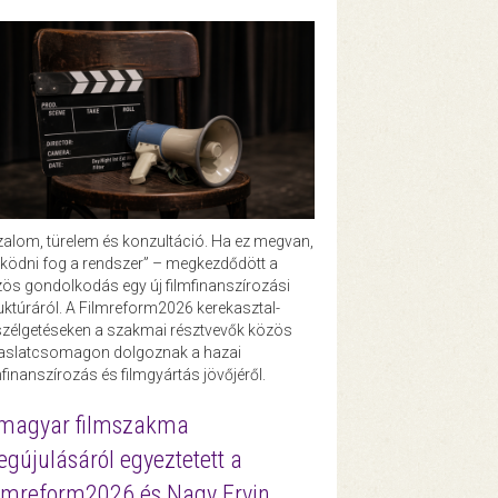
zalom, türelem és konzultáció. Ha ez megvan,
ödni fog a rendszer” – megkezdődött a
ös gondolkodás egy új filmfinanszírozási
uktúráról. A Filmreform2026 kerekasztal-
zélgetéseken a szakmai résztvevők közös
vaslatcsomagon dolgoznak a hazai
mfinanszírozás és filmgyártás jövőjéről.
magyar filmszakma
gújulásáról egyeztetett a
lmreform2026 és Nagy Ervin