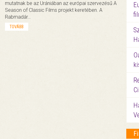
mutatnak be az Urániában az európai szervezésű A
E
Season of Classic Films projekt keretében. A
f
Rabmadár…
TOVÁBB
S
Ha
O
ki
Re
C
H
V
F