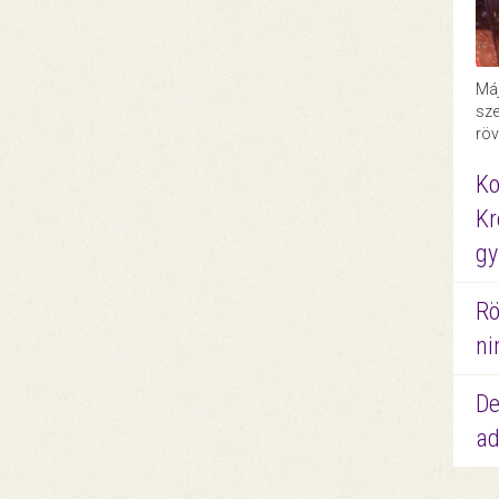
Máj
sze
röv
Ko
Kr
gy
Rö
ni
De
ad