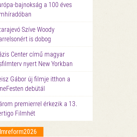
urópa-bajnokság a 100 éves
ilmhíradóban
zarajevó Szíve Woody
rrelsonért is dobog
ázis Center című magyar
sfilmterv nyert New Yorkban
isz Gábor új filmje itthon a
ineFesten debütál
árom premierrel érkezik a 13.
ertigo Filmhét
ilmreform2026