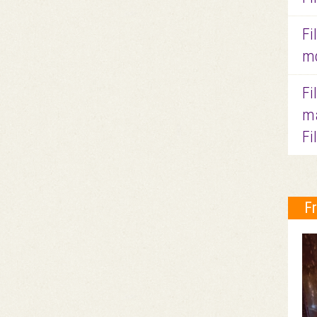
Fi
mo
Fi
ma
Fi
F