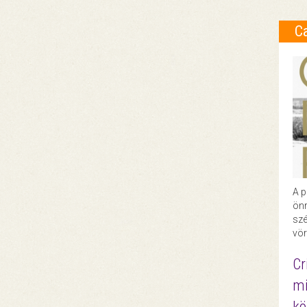
C
A p
önr
szé
vör
Cr
mi
kö