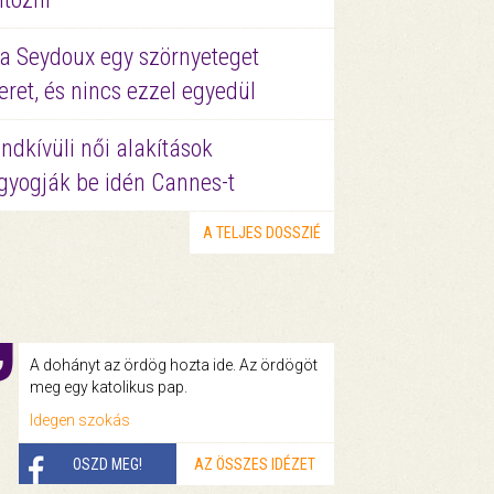
a Seydoux egy szörnyeteget
eret, és nincs ezzel egyedül
ndkívüli női alakítások
gyogják be idén Cannes-t
A TELJES DOSSZIÉ
A dohányt az ördög hozta ide. Az ördögöt
meg egy katolikus pap.
Idegen szokás
OSZD MEG!
AZ ÖSSZES IDÉZET