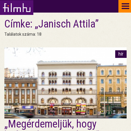
To
na
Címke: „Janisch Attila”
Találatok száma: 18
hír
„Megérdemeljük, hogy