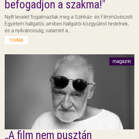
befogadjon a szakma!"
Nyílt levelet fogalmaztak meg a Színház- és Filmművészeti
Egyetem hallgatói, amiben hallgatói közgyűlést hirdetnek,
és a nyilvánosság, valamint a…
TOVÁBB
magazin
„A film nem pusztán