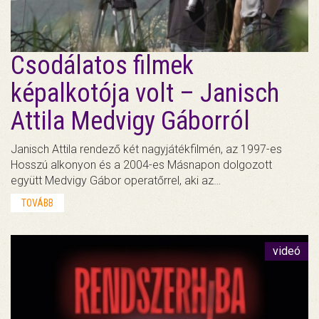
Csodálatos filmek
képalkotója volt – Janisch
Attila Medvigy Gáborról
Janisch Attila rendező két nagyjátékfilmén, az 1997-es
Hosszú alkonyon és a 2004-es Másnapon dolgozott
együtt Medvigy Gábor operatőrrel, aki az…
TOVÁBB
videó