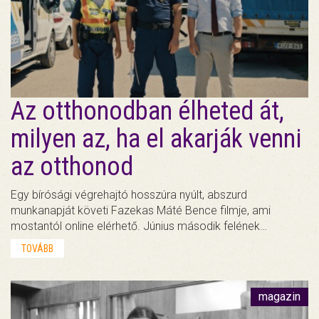
Az otthonodban élheted át,
milyen az, ha el akarják venni
az otthonod
Egy bírósági végrehajtó hosszúra nyúlt, abszurd
munkanapját követi Fazekas Máté Bence filmje, ami
mostantól online elérhető. Június második felének…
TOVÁBB
magazin