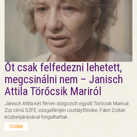
Őt csak felfedezni lehetett,
megcsinálni nem – Janisch
Attila Törőcsik Mariról
Janisch Attila két filmen dolgozott együtt Törőcsik Marival:
Zizi című SZFE vizsgafilmjén osztályfőnöke, Fábri Zoltán
közbenjárásával forgathattak…
TOVÁBB