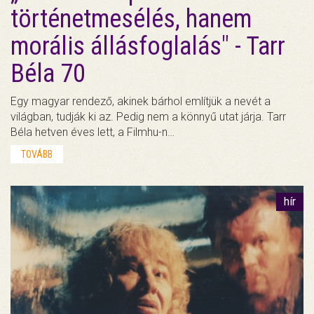
történetmesélés, hanem
morális állásfoglalás" - Tarr
Béla 70
Egy magyar rendező, akinek bárhol említjük a nevét a
világban, tudják ki az. Pedig nem a könnyű utat járja. Tarr
Béla hetven éves lett, a Filmhu-n…
TOVÁBB
hír