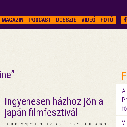
MAGAZIN
PODCAST
DOSSZIÉ
VIDEÓ
FOTÓ
ine”
F
A
Ingyenesen házhoz jön a
P
fő
japán filmfesztivál
Vi
Február végén jelentkezik a JFF PLUS Online Japán