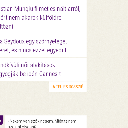
istian Mungiu filmet csinált arról,
ért nem akarok külföldre
ltözni
a Seydoux egy szörnyeteget
eret, és nincs ezzel egyedül
ndkívüli női alakítások
gyogják be idén Cannes-t
A TELJES DOSSZIÉ
- Nekem van szókincsem. Miért te nem
szoktál olvasni?