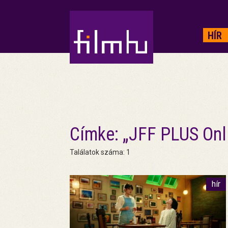
HIRDETÉS
HÍR
Címke: „JFF PLUS Onl
Találatok száma: 1
hír