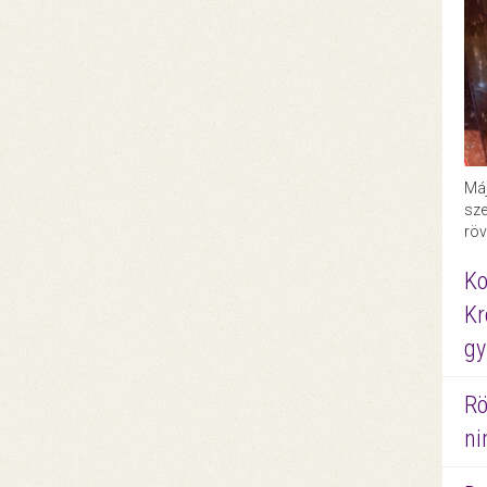
Máj
sze
röv
Ko
Kr
gy
Rö
ni