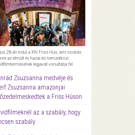
us 28-án indul a XIV. Friss Hús, ami szokás
rint az elmúlt év hazai és nemzetközi
idfilmtermésének legjavát vonultatja fel.
nrád Zsuzsanna medvéje és
eif Zsuzsanna amazonjai
őzedelmeskedtek a Friss Húson
vidfilmeknél az a szabály, hogy
ncsen szabály