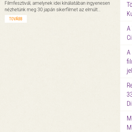
Filmfesztivál, amelynek idei kínálatában ingyenesen
Tö
nézhetünk meg 30 japán sikerfilmet az elmúlt…
K
TOVÁBB
A 
Ci
A
fi
je
R
3
D
Me
M