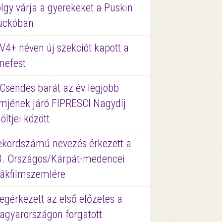
lgy várja a gyerekeket a Puskin
uckóban
V4+ néven új szekciót kapott a
nefest
 Csendes barát az év legjobb
lmjének járó FIPRESCI Nagydíj
löltjei között
ekordszámú nevezés érkezett a
3. Országos/Kárpát-medencei
iákfilmszemlére
gérkezett az első előzetes a
agyarországon forgatott