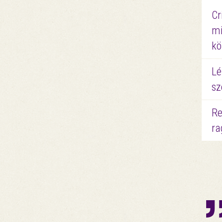
Cr
mi
kö
Lé
sz
Re
ra