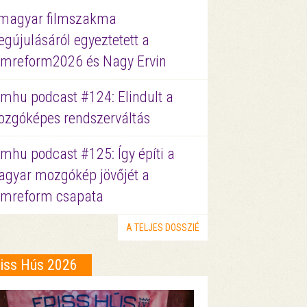
magyar filmszakma
gújulásáról egyeztetett a
lmreform2026 és Nagy Ervin
lmhu podcast #124: Elindult a
zgóképes rendszerváltás
lmhu podcast #125: Így építi a
gyar mozgókép jövőjét a
lmreform csapata
A TELJES DOSSZIÉ
riss Hús 2026