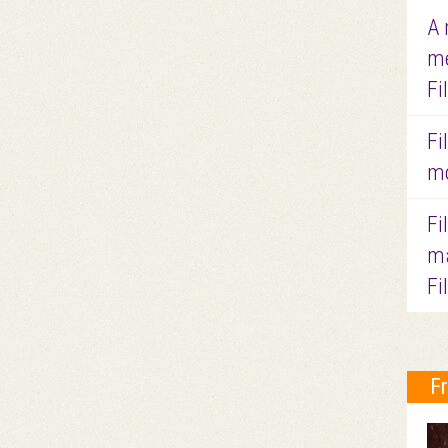
A 
me
Fi
Fi
mo
Fi
ma
Fi
F