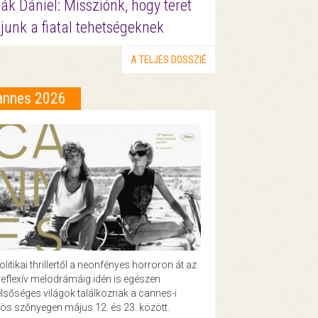
ák Dániel: Missziónk, hogy teret
junk a fiatal tehetségeknek
A TELJES DOSSZIÉ
annes 2026
olitikai thrillertől a neonfényes horroron át az
eflexív melodrámáig idén is egészen
lsőséges világok találkoznak a cannes-i
ös szőnyegen május 12. és 23. között.