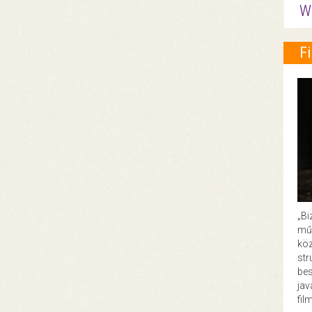
W
F
„Bi
műk
köz
str
bes
ja
fil