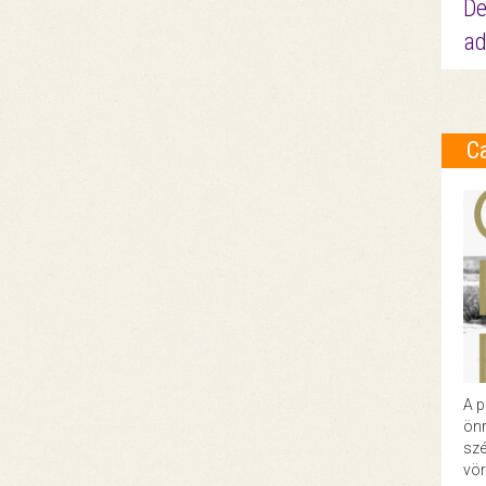
De
ad
C
A p
önr
szé
vör