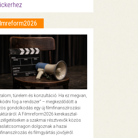
ickerhez
ilmreform2026
zalom, türelem és konzultáció. Ha ez megvan,
ödni fog a rendszer” – megkezdődött a
ös gondolkodás egy új filmfinanszírozási
uktúráról. A Filmreform2026 kerekasztal-
zélgetéseken a szakmai résztvevők közös
vaslatcsomagon dolgoznak a hazai
mfinanszírozás és filmgyártás jövőjéről.