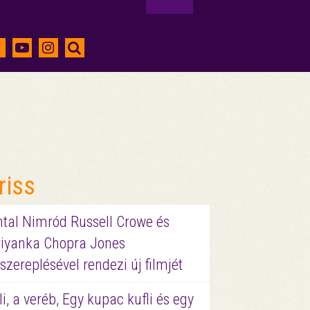
riss
ntal Nimród Russell Crowe és
riyanka Chopra Jones
szereplésével rendezi új filmjét
li, a veréb, Egy kupac kufli és egy